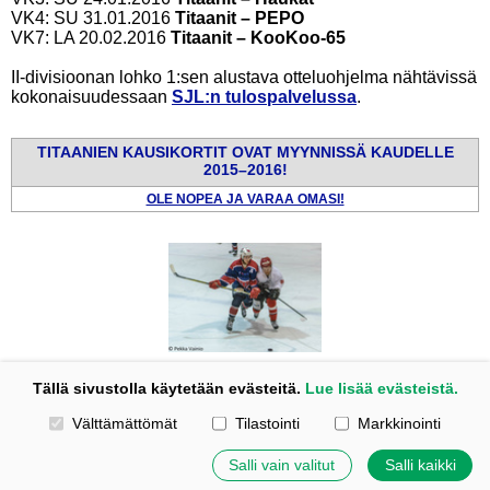
VK4: SU 31.01.2016
Titaanit – PEPO
VK7: LA 20.02.2016
Titaanit – KooKoo-65
II-divisioonan lohko 1:sen alustava otteluohjelma nähtävissä
kokonaisuudessaan
SJL:n tulospalvelussa
.
TITAANIEN KAUSIKORTIT OVAT MYYNNISSÄ KAUDELLE
2015
–
2016!
OLE NOPEA JA VARAA OMASI!
Titaanit iskee "Rautaliigan" runkosarjassa yhteen muun muassa jo viime
Tällä sivustolla käytetään evästeitä.
Lue lisää evästeistä.
kaudelta erittäin tutuksi tulleen PEPO:n kanssa.
Valitse käytettävät evästeet
Välttämättömät
Tilastointi
Markkinointi
Tehty Yhdistysavaimella
|
Evästeet
Salli vain valitut
Salli kaikki
©
2026 Titaanit – HK Titaanit ry | Tapiontie 69, 48600 Kotka