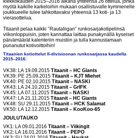
kiekkokauden 2015–2016 aikana yhteensä 26 ottelua, jonka
myötä kaikille karkeloihin mukaan osallistuvalle kymmenelle
joukkueelle tulee tahkottavaksi yhteensä 13 koti- ja 13
vierasottelua.
Titaanit pelaa kaikki "Rautaliigan" runkosarjakotipelinsä
viikonloppuisin, joten kannattaa laittaa punakynällä kyseiset
päivämäärät kalenteriin muistiin ja tulla kannustamaan
punanutut kotivoittoihin!
Titaanien kotiottelut II-divisioonan runkosarjassa kaudella
2015–2016:
VK38: LA 19.09.2015
Titaanit – HC Giants
VK39: PE 25.09.2015
Titaanit – KJT Miehet
VK40: PE 02.10.2015
Titaanit – NASKI
VK43: LA 24.10.2015
Titaanit – GrIFK
VK45: LA 07.11.2015
Titaanit – NASKI
VK47: LA 21.11.2015
Titaanit – HC Giants
VK48: SU 29.11.2015
Titaanit – HCK Salamat
VK50: LA 12.12.2015
Titaanit – KooKoo-65
JOULUTAUKO
VK1: LA 09.01.2016
Titaanit – Viikingit
VK2: LA 16.01.2016
Titaanit – PEPO
VK3: SU 24.01.2016
Titaanit – Haukat