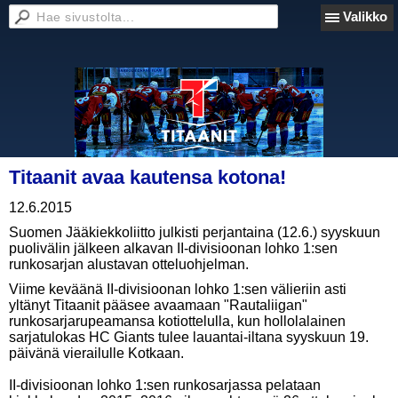
Valikko
Titaanit avaa kautensa kotona!
12.6.2015
Suomen Jääkiekkoliitto julkisti perjantaina (12.6.) syyskuun
puolivälin jälkeen alkavan II-divisioonan lohko 1:sen
runkosarjan alustavan otteluohjelman.
Viime keväänä II-divisioonan lohko 1:sen välieriin asti
yltänyt Titaanit pääsee avaamaan "Rautaliigan"
runkosarjarupeamansa kotiottelulla, kun hollolalainen
sarjatulokas HC Giants tulee lauantai-iltana syyskuun 19.
päivänä vierailulle Kotkaan.
II-divisioonan lohko 1:sen runkosarjassa pelataan