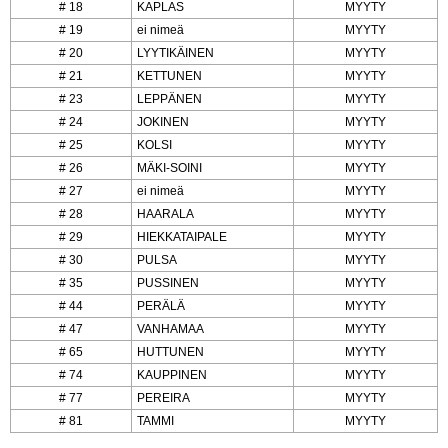
# 18
KAPLAS
MYYTY
# 19
ei nimeä
MYYTY
# 20
LYYTIKÄINEN
MYYTY
# 21
KETTUNEN
MYYTY
# 23
LEPPÄNEN
MYYTY
# 24
JOKINEN
MYYTY
# 25
KOLSI
MYYTY
# 26
MÄKI-SOINI
MYYTY
# 27
ei nimeä
MYYTY
# 28
HAARALA
MYYTY
# 29
HIEKKATAIPALE
MYYTY
# 30
PULSA
MYYTY
# 35
PUSSINEN
MYYTY
# 44
PERÄLÄ
MYYTY
# 47
VANHAMAA
MYYTY
# 65
HUTTUNEN
MYYTY
# 74
KAUPPINEN
MYYTY
# 77
PEREIRA
MYYTY
# 81
TAMMI
MYYTY