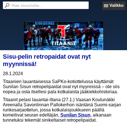
Valikko
Sisu-pelin retropaidat ovat nyt
myynnissä!
28.1.2024
Titaanien lauantaisessa SaPKo-kotiottelussa käyttämät
Sunilan Sisun retropelipaidat ovat nyt myynnissä – ole siis
nopea ja osta itsellesi pala kotkalaista jääkiekkohistoriaa.
Titaanit pelasi lauantai-iltana (27.1.) Vaasan Koulunäkki
Areenalla Savonlinnan Pallokerhon isäntänä Suomi-sarjan
runkosarjaottelun, jossa kotkalaisjoukkueen päällä
komeilivat seuran edeltäjän,
Sunilan Sisun
, aikanaan
tunnetuksi tekemät sinikeltaiset retropelipaidat.