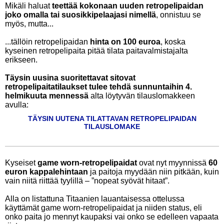
Mikäli haluat
teettää kokonaan uuden retropelipaidan
joko omalla tai suosikkipelaajasi nimellä
, onnistuu se
myös, mutta...
...tällöin retropelipaidan
hinta on 100 euroa
, koska
kyseinen retropelipaita pitää tilata paitavalmistajalta
erikseen.
Täysin uusina suoritettavat sitovat
retropelipaitatilaukset tulee tehdä sunnuntaihin 4.
helmikuuta mennessä
alta löytyvän tilauslomakkeen
avulla:
TÄYSIN UUTENA TILATTAVAN RETROPELIPAIDAN
TILAUSLOMAKE
Kyseiset
game worn-retropelipaidat
ovat nyt myynnissä
60
euron kappalehintaan
ja paitoja myydään niin pitkään, kuin
vain niitä riittää tyylillä – ”nopeat syövät hitaat”.
Alla on listattuna Titaanien lauantaisessa ottelussa
käyttämät game worn-retropelipaidat ja niiden status, eli
onko paita jo mennyt kaupaksi vai onko se edelleen vapaata