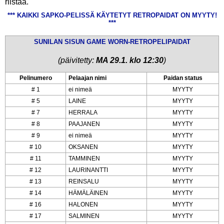
riistaa.
*** KAIKKI SAPKO-PELISSÄ KÄYTETYT RETROPAIDAT ON MYYTY!
***
SUNILAN SISUN GAME WORN-RETROPELIPAIDAT
(päivitetty:
MA 29.1. klo 12:30
)
Pelinumero
Pelaajan nimi
Paidan status
# 1
ei nimeä
MYYTY
# 5
LAINE
MYYTY
# 7
HERRALA
MYYTY
# 8
PAAJANEN
MYYTY
# 9
ei nimeä
MYYTY
# 10
OKSANEN
MYYTY
# 11
TAMMINEN
MYYTY
# 12
LAURINANTTI
MYYTY
# 13
REINSALU
MYYTY
# 14
HÄMÄLÄINEN
MYYTY
# 16
HALONEN
MYYTY
# 17
SALMINEN
MYYTY