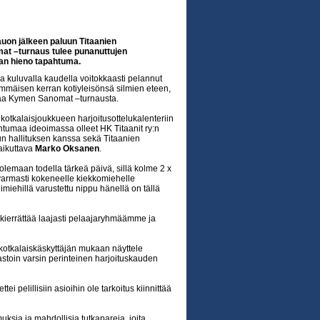
uon jälkeen paluun Titaanien
mat –turnaus tulee punanuttujen
n hieno tapahtuma.
a kuluvalla kaudella voitokkaasti pelannut
immäisen kerran kotiyleisönsä silmien eteen,
avaa Kymen Sanomat –turnausta.
kotkalaisjoukkueen harjoitusottelukalenteriin
pahtumaa ideoimassa olleet HK Titaanit ry:n
 hallituksen kanssa sekä Titaanien
aikuttava
Marko Oksanen
.
olemaan todella tärkeä päivä, sillä kolme 2 x
 varmasti kokeneelle kiekkomiehelle
imiehillä varustettu nippu hänellä on tällä
s kierrättää laajasti pelaajaryhmäämme ja
vät kotkalaiskäskyttäjän mukaan näyttele
astoin varsin perinteinen harjoituskauden
ei pelillisiin asioihin ole tarkoitus kiinnittää
sia ja mahdollisia tutkapareja, joita