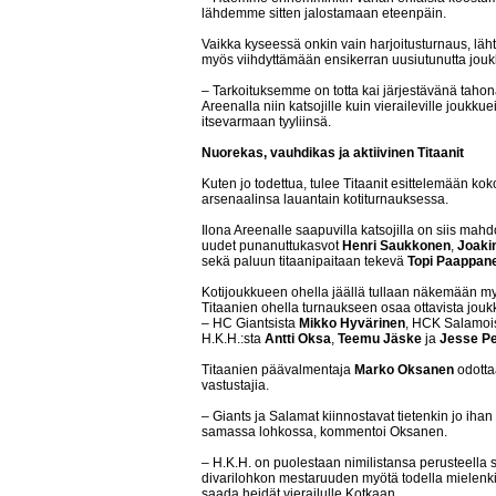
lähdemme sitten jalostamaan eteenpäin.
Vaikka kyseessä onkin vain harjoitusturnaus, läht
myös viihdyttämään ensikerran uusiutunutta jouk
– Tarkoituksemme on totta kai järjestävänä tahon
Areenalla niin katsojille kuin vieraileville joukk
itsevarmaan tyyliinsä.
Nuorekas, vauhdikas ja aktiivinen Titaanit
Kuten jo todettua, tulee Titaanit esittelemään kok
arsenaalinsa lauantain kotiturnauksessa.
Ilona Areenalle saapuvilla katsojilla on siis ma
uudet punanuttukasvot
Henri Saukkonen
,
Joaki
sekä paluun titaanipaitaan tekevä
Topi Paappan
Kotijoukkueen ohella jäällä tullaan näkemään myö
Titaanien ohella turnaukseen osaa ottavista joukku
– HC Giantsista
Mikko Hyvärinen
, HCK Salamoi
H.K.H.:sta
Antti Oksa
,
Teemu Jäske
ja
Jesse P
Titaanien päävalmentaja
Marko Oksanen
odotta
vastustajia.
– Giants ja Salamat kiinnostavat tietenkin jo iha
samassa lohkossa, kommentoi Oksanen.
– H.K.H. on puolestaan nimilistansa perusteella
divarilohkon mestaruuden myötä todella mielenki
saada heidät vierailulle Kotkaan.