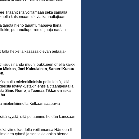
ee Titaanit sitä voittamaan sekä samalla
kuetta katsomaan tulevia kannattajiaan.
a tarjota hieno tapahtumapäivä Ilona
ueillekin, punanuttupurren ohjaaja naulaa
o tällä hetkellä kasassa olevan pelaaja-
hdollisuus nähdä muun joukkueen ohella kaikki
m Mickos
,
Joni Kainulainen
,
Santeri Kunttu
en
.
s muita mielenkiintoisia pelimiehiä, sillä
eista löytyy kustakin entisiä titaanipelaajia
sta
Simo Romo
ja
Tuomas Tikkanen
sekä
ehu
.
a mielenkiinnolla Kotkaan saapuvia
n siitä syystä, että pelaamme heidän kanssaan
 sekä viime kaudella voittamansa Hämeen II-
intoinen ryhmä ja sen takia onkin hienoa