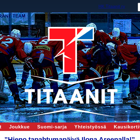
HK Titaanit ry
t
Joukkue
Suomi-sarja
Yhteistyössä
Kausikortit
”Hieno tapahtumapäivä Ilona Areenalla!”