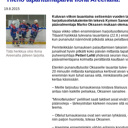
19.8.2015
Kuluvan viikon lauantaina seitsemän vuoden ta
harjoitusottelukalenteriin tekevä Kymen Sano
päävalmentaja Marko Oksasen mukaan olemaa
Vajaa viikko sitten ensimmäisen harjoitusotteluns
Titaanit hyökkää tulevana lauantaina (22.8.) ens
kun punanutut isännöivät pitkästä aikaa pelatt
Perinteikkään turnauksen palauttamisen takaisin 
Tätä herkkua olisi Ilona
junailivat hyvin pitkälti koko päivän mittaista ta
Areenalla jälleen tarjolla.
puheenjohtaja
Petteri Lehti
yhdessä seuran muun
päävalmentajana kolmatta perättäistä kauttaan v
Etenkin punanuttuluotsi Oksaselle lauantai tulee 
20 minuutin mittaista kamppailua kertovat aivan
enemmän kuin tuhat sanaa siitä, minkälaisilla pel
kertaa käsissään.
– Meille tarjoutuu turnauksessa loistava tilaisuu
antaa näin kaikille peliaikaa, Oksanen sanailee.
”Miniotteluiden” pelilliset saati taktiset asiat ei
päärooleja – tärkeyslistan kärkeen nousee sitä v
teema.
– Ottelut turnauksessa ovat sen verran lyhkäisiä, ett
niin paljon huomiota, toteaa Oksanen.
– Haemme ennemminkin vähän erilaisia koostumuk