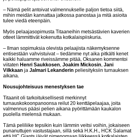
– Nämä pelit antoivat valmennukselle paljon tietoa siitä,
mihin meidän kannattaa jatkossa panostaa ja mitä asioita
tulee viedä eteenpäin.
Myös pelaajasopimusta Titaaneihin metsästävien kaverien
otteet lämmittivät kokenutta kotkalaispiiskuria.
– Ilman sopimuksia olevista pelaajista näkemyksenne
entisestään vahvistuivat – tiedämme nyt aika pitkälti kenet
kaikki haluamme riveissämme pitää, Oksanen kommentoi
viitaten
Henri Saukkosen
,
Joakim Mickosin
,
Jani
Vilkkaan
ja
Jalmari Lekanderin
peliesityksiin turnauksen
aikana.
Nousujohteisuus menestyksen tae
Titaanit oli tarkoituksellisesti merkinnyt
turnauskokoonpanoonsa reilut 20 kenttäpelaajaa, joita
valmennus pääsi pelien aikana pyörittämään kaukalon
puolella mielensä mukaan.
Tämä peliliike tepsikin kuin lämmin veitsi voihin, jokaiseen
punanuttujen vastustajaan, sillä sekä H.K.H., HCK Salamat
että HC Giants jäivät nimenomaan liikkeessä kotkalaisten