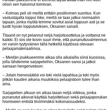
olisin sen halunnut toimivan.
– Kolmas peli oli meiltä erittäin positiivinen suoritus. Kun
vastustajalta loppui liike, meillä se taas jatkui normaaliin
tapaan, jonka myötä teimme sovitut asiat loppuun asti ja se
tuotti hyvän lopputuloksen, Oksanen sanaili.
Titaanit on nyt pelannut neljä harjoitusottelua ja voittanut ne
kaikki. Ei siis ole kovin suuri ihme, että punanuttuvalmennus
on varsin tyytyväinen tällä hetkellä käytössä olevaan
pelaajamateriaaliinsa.
– Meidän joukkueemme alkaa olla aikalailla siinä kuosissa,
jolla lähdemme sarjapeleihin, Oksanen sanoi ja jatkoi
samaan hengenvetoon:
– Jotain hienosäätöä voi toki vielä tapahtua ja toki myös
pitkän kauden aikana muutoksia pelaajistoon tulee ihan
aina.
Sarjapelien alkuun on aikaa tasan neljä viikkoa, jonka
punanutut aikovat käyttää harjoitteluun sekä pelaajaporukan
hiomiseen entistä tiiviimmäksi kokonaisuudeksi.