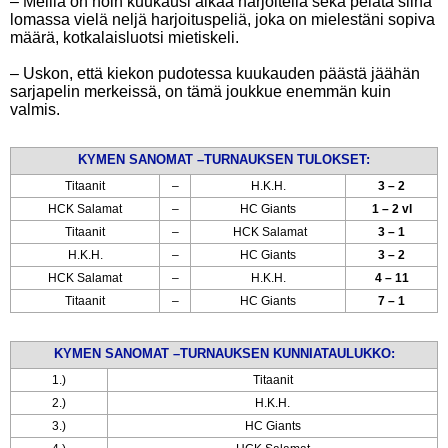
– Meillä on noin kuukausi aikaa harjoitella sekä pelata siinä
lomassa vielä neljä harjoituspeliä, joka on mielestäni sopiva
määrä, kotkalaisluotsi mietiskeli.
– Uskon, että kiekon pudotessa kuukauden päästä jäähän
sarjapelin merkeissä, on tämä joukkue enemmän kuin
valmis.
KYMEN SANOMAT –TURNAUKSEN TULOKSET:
Titaanit
–
H.K.H.
3 – 2
HCK Salamat
–
HC Giants
1 – 2 vl
Titaanit
–
HCK Salamat
3 – 1
H.K.H.
–
HC Giants
3 – 2
HCK Salamat
–
H.K.H.
4 – 11
Titaanit
–
HC Giants
7 – 1
KYMEN SANOMAT –TURNAUKSEN KUNNIATAULUKKO:
1.)
Titaanit
2.)
H.K.H.
3.)
HC Giants