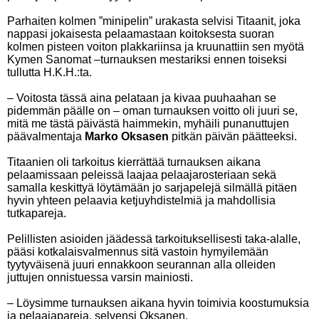
Parhaiten kolmen ”minipelin” urakasta selvisi Titaanit, joka
nappasi jokaisesta pelaamastaan koitoksesta suoran
kolmen pisteen voiton plakkariinsa ja kruunattiin sen myötä
Kymen Sanomat –turnauksen mestariksi ennen toiseksi
tullutta H.K.H.:ta.
– Voitosta tässä aina pelataan ja kivaa puuhaahan se
pidemmän päälle on – oman turnauksen voitto oli juuri se,
mitä me tästä päivästä haimmekin, myhäili punanuttujen
päävalmentaja
Marko Oksasen
pitkän päivän päätteeksi.
Titaanien oli tarkoitus kierrättää turnauksen aikana
pelaamissaan peleissä laajaa pelaajarosteriaan sekä
samalla keskittyä löytämään jo sarjapelejä silmällä pitäen
hyvin yhteen pelaavia ketjuyhdistelmiä ja mahdollisia
tutkapareja.
Pelillisten asioiden jäädessä tarkoituksellisesti taka-alalle,
pääsi kotkalaisvalmennus sitä vastoin hymyilemään
tyytyväisenä juuri ennakkoon seurannan alla olleiden
juttujen onnistuessa varsin mainiosti.
– Löysimme turnauksen aikana hyvin toimivia koostumuksia
ja pelaajapareja, selvensi Oksanen.