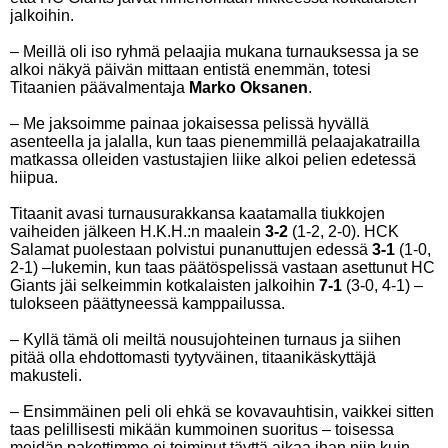
jalkoihin.
– Meillä oli iso ryhmä pelaajia mukana turnauksessa ja se
alkoi näkyä päivän mittaan entistä enemmän, totesi
Titaanien päävalmentaja
Marko Oksanen
.
– Me jaksoimme painaa jokaisessa pelissä hyvällä
asenteella ja jalalla, kun taas pienemmillä pelaajakatrailla
matkassa olleiden vastustajien liike alkoi pelien edetessä
hiipua.
Titaanit avasi turnausurakkansa kaatamalla tiukkojen
vaiheiden jälkeen H.K.H.:n maalein
3-2
(1-2, 2-0). HCK
Salamat puolestaan polvistui punanuttujen edessä
3-1
(1-0,
2-1) –lukemin, kun taas päätöspelissä vastaan asettunut HC
Giants jäi selkeimmin kotkalaisten jalkoihin
7-1
(3-0, 4-1) –
tulokseen päättyneessä kamppailussa.
– Kyllä tämä oli meiltä nousujohteinen turnaus ja siihen
pitää olla ehdottomasti tyytyväinen, titaanikäskyttäjä
makusteli.
– Ensimmäinen peli oli ehkä se kovavauhtisin, vaikkei sitten
taas pelillisesti mikään kummoinen suoritus – toisessa
meidän pakettimme ei toiminut täyttä aikaa ihan niin kuin