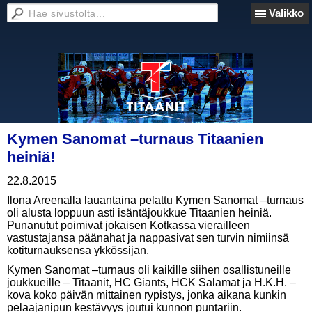
Valikko
Kymen Sanomat –turnaus Titaanien
heiniä!
22.8.2015
Ilona Areenalla lauantaina pelattu Kymen Sanomat –turnaus
oli alusta loppuun asti isäntäjoukkue Titaanien heiniä.
Punanutut poimivat jokaisen Kotkassa vierailleen
vastustajansa päänahat ja nappasivat sen turvin nimiinsä
kotiturnauksensa ykkössijan.
Kymen Sanomat –turnaus oli kaikille siihen osallistuneille
joukkueille – Titaanit, HC Giants, HCK Salamat ja H.K.H. –
kova koko päivän mittainen rypistys, jonka aikana kunkin
pelaajanipun kestävyys joutui kunnon puntariin.