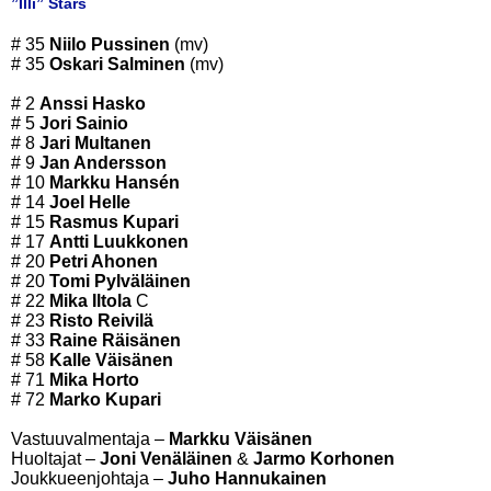
”Illi” Stars
# 35
Niilo Pussinen
(mv)
# 35
Oskari Salminen
(mv)
# 2
Anssi Hasko
# 5
Jori Sainio
# 8
Jari Multanen
# 9
Jan Andersson
# 10
Markku Hansén
# 14
Joel Helle
# 15
Rasmus Kupari
# 17
Antti Luukkonen
# 20
Petri Ahonen
# 20
Tomi Pylväläinen
# 22
Mika Iltola
C
# 23
Risto Reivilä
# 33
Raine Räisänen
# 58
Kalle Väisänen
# 71
Mika Horto
# 72
Marko Kupari
Vastuuvalmentaja –
Markku Väisänen
Huoltajat –
Joni Venäläinen
&
Jarmo Korhonen
Joukkueenjohtaja –
Juho Hannukainen