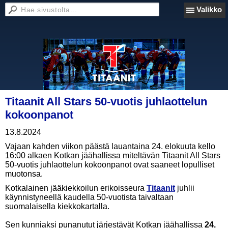
Valikko
Titaanit All Stars 50-vuotis juhlaottelun
kokoonpanot
13.8.2024
Vajaan kahden viikon päästä lauantaina 24. elokuuta kello
16:00 alkaen Kotkan jäähallissa miteltävän Titaanit All Stars
50-vuotis juhlaottelun kokoonpanot ovat saaneet lopulliset
muotonsa.
Kotkalainen jääkiekkoilun erikoisseura
Titaanit
juhlii
käynnistyneellä kaudella 50-vuotista taivaltaan
suomalaisella kiekkokartalla.
Sen kunniaksi punanutut järjestävät Kotkan jäähallissa
24.