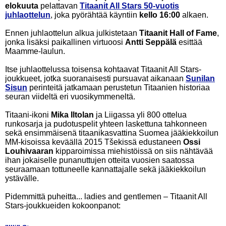
elokuuta
pelattavan
Titaanit All Stars 50-vuotis
juhlaottelun
, joka pyörähtää käyntiin
kello 16:00
alkaen.
Ennen juhlaottelun alkua julkistetaan
Titaanit Hall of Fame
,
jonka lisäksi paikallinen virtuoosi
Antti Seppälä
esittää
Maamme-laulun.
Itse juhlaottelussa toisensa kohtaavat Titaanit All Stars-
joukkueet, jotka suoranaisesti pursuavat aikanaan
Sunilan
Sisun
perinteitä jatkamaan perustetun Titaanien historiaa
seuran viideltä eri vuosikymmeneltä.
Titaani-ikoni
Mika Iltolan
ja Liigassa yli 800 ottelua
runkosarja ja pudotuspelit yhteen laskettuna tahkonneen
sekä ensimmäisenä titaanikasvattina Suomea jääkiekkoilun
MM-kisoissa keväällä 2015 Tšekissä edustaneen
Ossi
Louhivaaran
kipparoimissa miehistöissä on siis nähtävää
ihan jokaiselle punanuttujen otteita vuosien saatossa
seuraamaan tottuneelle kannattajalle sekä jääkiekkoilun
ystävälle.
Pidemmittä puheitta... ladies and gentlemen – Titaanit All
Stars-joukkueiden kokoonpanot: