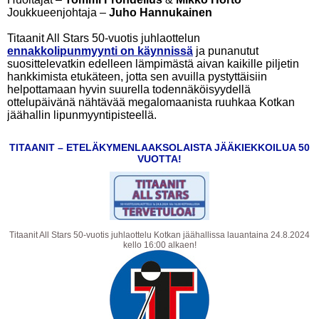
Joukkueenjohtaja –
Juho Hannukainen
Titaanit All Stars 50-vuotis juhlaottelun
ennakkolipunmyynti on käynnissä
ja punanutut
suosittelevatkin edelleen lämpimästä aivan kaikille piljetin
hankkimista etukäteen, jotta sen avuilla pystyttäisiin
helpottamaan hyvin suurella todennäköisyydellä
ottelupäivänä nähtävää megalomaanista ruuhkaa Kotkan
jäähallin lipunmyyntipisteellä.
TITAANIT – ETELÄKYMENLAAKSOLAISTA JÄÄKIEKKOILUA 50
VUOTTA!
Titaanit All Stars 50-vuotis juhlaottelu Kotkan jäähallissa lauantaina 24.8.2024
kello 16:00 alkaen!