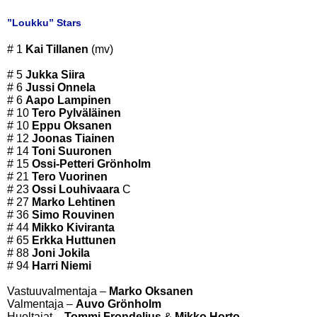
”Loukku” Stars
# 1
Kai Tillanen
(mv)
# 5
Jukka Siira
# 6
Jussi Onnela
# 6
Aapo Lampinen
# 10
Tero Pylväläinen
# 10
Eppu Oksanen
# 12
Joonas Tiainen
# 14
Toni Suuronen
# 15
Ossi-Petteri Grönholm
# 21
Tero Vuorinen
# 23
Ossi Louhivaara
C
# 27
Marko Lehtinen
# 36
Simo Rouvinen
# 44
Mikko Kiviranta
# 65
Erkka Huttunen
# 88
Joni Jokila
# 94
Harri Niemi
Vastuuvalmentaja –
Marko Oksanen
Valmentaja –
Auvo Grönholm
Huoltajat –
Tommi Frondelius
&
Mikko Horto