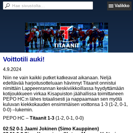
Valikko
Voittotili auki!
4.9.2024
Niin ne vain kaikki putket katkeavat aikanaan. Neljä
edeltävää harjoitusotteluaan hävinnyt Titaanit onnistui
nimittäin Lappeenrannan keskiviikkoillassa hyydyttämään
kotijoukkueen virkaa Kisapuiston jäähallissa toimittaneen
PEPO HC:n lähes totaalisesti ja nappaamaan sen myötä
kuluvan kiekkokauden ensimmäisen voittonsa 1-3 (1-2, 0-1,
0-0) –lukemin.
PEPO HC –
Titaanit 1-3
(1-2, 0-1, 0-0)
02:52 0-1 Jaami Jokinen (Simo Kauppinen)