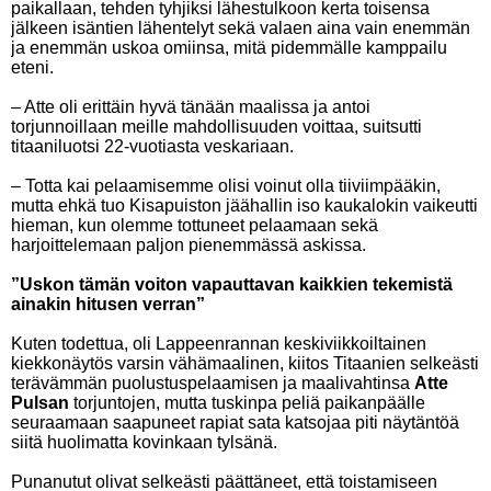
paikallaan, tehden tyhjiksi lähestulkoon kerta toisensa
jälkeen isäntien lähentelyt sekä valaen aina vain enemmän
ja enemmän uskoa omiinsa, mitä pidemmälle kamppailu
eteni.
– Atte oli erittäin hyvä tänään maalissa ja antoi
torjunnoillaan meille mahdollisuuden voittaa, suitsutti
titaaniluotsi 22-vuotiasta veskariaan.
– Totta kai pelaamisemme olisi voinut olla tiiviimpääkin,
mutta ehkä tuo Kisapuiston jäähallin iso kaukalokin vaikeutti
hieman, kun olemme tottuneet pelaamaan sekä
harjoittelemaan paljon pienemmässä askissa.
”Uskon tämän voiton vapauttavan kaikkien tekemistä
ainakin hitusen verran”
Kuten todettua, oli Lappeenrannan keskiviikkoiltainen
kiekkonäytös varsin vähämaalinen, kiitos Titaanien selkeästi
terävämmän puolustuspelaamisen ja maalivahtinsa
Atte
Pulsan
torjuntojen, mutta tuskinpa peliä paikanpäälle
seuraamaan saapuneet rapiat sata katsojaa piti näytäntöä
siitä huolimatta kovinkaan tylsänä.
Punanutut olivat selkeästi päättäneet, että toistamiseen