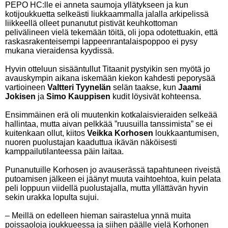
PEPO HC:lle ei anneta saumoja yllätykseen ja kun
kotijoukkuetta selkeästi liukkaammalla jalalla arkipelissä
liikkeellä olleet punanutut pistivät keuhkottoman
pelivälineen vielä tekemään töitä, oli jopa odotettuakin, että
raskasrakenteisempi lappeenrantalaispoppoo ei pysy
mukana vieraidensa kyydissä.
Hyvin otteluun sisääntullut Titaanit pystyikin sen myötä jo
avauskympin aikana iskemään kiekon kahdesti peporysää
vartioineen
Valtteri Tyynelän
selän taakse, kun
Jaami
Jokisen
ja
Simo Kauppisen
kudit löysivät kohteensa.
Ensimmäinen erä oli muutenkin kotkalaisvieraiden selkeää
hallintaa, mutta aivan pelkkää ”ruusuilla tanssimista” se ei
kuitenkaan ollut, kiitos
Veikka Korhosen
loukkaantumisen,
nuoren puolustajan kaaduttua ikävän näköisesti
kamppailutilanteessa päin laitaa.
Punanutuille Korhosen jo avauserässä tapahtuneen riveistä
putoamisen jälkeen ei jäänyt muuta vaihtoehtoa, kuin pelata
peli loppuun viidellä puolustajalla, mutta yllättävän hyvin
sekin urakka lopulta sujui.
– Meillä on edelleen hieman sairastelua ynnä muita
poissaoloja joukkueessa ja siihen päälle vielä Korhonen