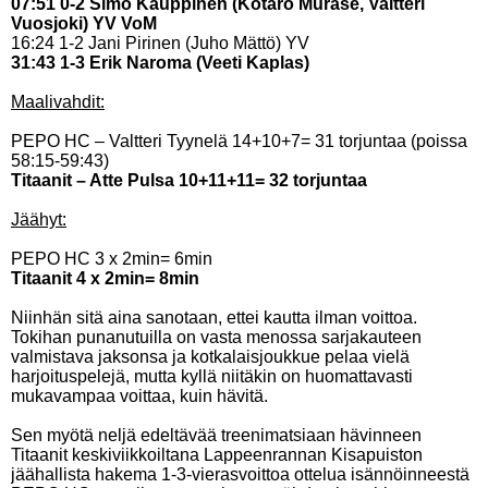
07:51 0-2 Simo Kauppinen (Kotaro Murase, Valtteri
Vuosjoki) YV VoM
16:24 1-2 Jani Pirinen (Juho Mättö) YV
31:43 1-3 Erik Naroma (Veeti Kaplas)
Maalivahdit:
PEPO HC – Valtteri Tyynelä 14+10+7= 31 torjuntaa (poissa
58:15-59:43)
Titaanit – Atte Pulsa 10+11+11= 32 torjuntaa
Jäähyt:
PEPO HC 3 x 2min= 6min
Titaanit 4 x 2min= 8min
Niinhän sitä aina sanotaan, ettei kautta ilman voittoa.
Tokihan punanutuilla on vasta menossa sarjakauteen
valmistava jaksonsa ja kotkalaisjoukkue pelaa vielä
harjoituspelejä, mutta kyllä niitäkin on huomattavasti
mukavampaa voittaa, kuin hävitä.
Sen myötä neljä edeltävää treenimatsiaan hävinneen
Titaanit keskiviikkoiltana Lappeenrannan Kisapuiston
jäähallista hakema 1-3-vierasvoittoa ottelua isännöinneestä