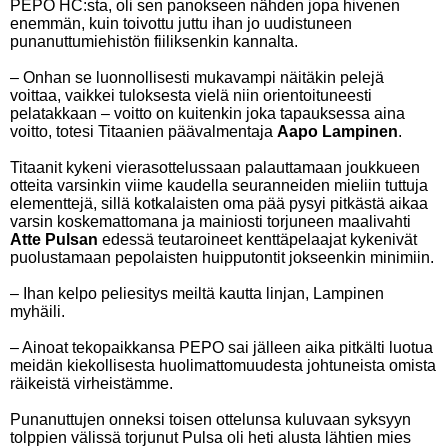
PEPO HC:sta, oli sen panokseen nähden jopa hivenen
enemmän, kuin toivottu juttu ihan jo uudistuneen
punanuttumiehistön fiiliksenkin kannalta.
– Onhan se luonnollisesti mukavampi näitäkin pelejä
voittaa, vaikkei tuloksesta vielä niin orientoituneesti
pelatakkaan – voitto on kuitenkin joka tapauksessa aina
voitto, totesi Titaanien päävalmentaja
Aapo Lampinen
.
Titaanit kykeni vierasottelussaan palauttamaan joukkueen
otteita varsinkin viime kaudella seuranneiden mieliin tuttuja
elementtejä, sillä kotkalaisten oma pää pysyi pitkästä aikaa
varsin koskemattomana ja mainiosti torjuneen maalivahti
Atte Pulsan
edessä teutaroineet kenttäpelaajat kykenivät
puolustamaan pepolaisten huipputontit jokseenkin minimiin.
– Ihan kelpo peliesitys meiltä kautta linjan, Lampinen
myhäili.
– Ainoat tekopaikkansa PEPO sai jälleen aika pitkälti luotua
meidän kiekollisesta huolimattomuudesta johtuneista omista
räikeistä virheistämme.
Punanuttujen onneksi toisen ottelunsa kuluvaan syksyyn
tolppien välissä torjunut Pulsa oli heti alusta lähtien mies