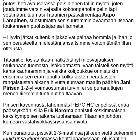
putosi heti avauserässä pois pienen tällin myötä, joten
jouduimme varsin vajaalla kokoonpanolla pelin läpi
vetämään, tuumasi Titaanien päävalmentaja
Aapo
Lampinen
, suostumatta sen suuremmin avaamaan itseään
loukanneen puolustajansa tilannetta.
– Hyvin jätkät kuitenkin jaksoivat painaa hommia ja ihan jo
sen perusteella mielestäni ansaitsimme voiton tämän illan
ottelusta.
Titaanit ei tosiaankaan hätkähtänyt miesvajauksen
mukanaan tuomasta lisäkuormasta, vaan taisteli sen myötä
kahta kauheammin ja vaikka kotijoukkue onnistuikin
ensimmäisen erän lopulla kotkalaisten perättäisten
rangaistusten aikana hivuttautumaan maalin päähän
Jani
Pirisen
1-2-ylivoimaosuman turvin, ei se punanuttujen
menoa liiemmin tuntunut haittaavan.
Pirisen kavennusta lähemmäs PEPO HC ei pelissä enää
päässytkään, sillä
Erik Naroma
onnistui keskimmäisen
kaksikymppisen aikana tuplaamaan Titaanien johdon
komean vastahyökkäysrysänsä myötä.
Kun punanutut pistivät 1-3-maalinsa jälkeen vielä tiukemmin
luukkunsa kiinni
omassa kenttäpäädyssään, oli isäntien