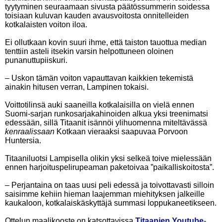
tyytyminen seuraamaan sivusta päätössummerin soidessa
toisiaan kuluvan kauden avausvoitosta onnitelleiden
kotkalaisten voiton iloa.
Ei ollutkaan kovin suuri ihme, että taiston tauottua median
tenttiin asteli itsekin varsin helpottuneen oloinen
punanuttupiiskuri.
– Uskon tämän voiton vapauttavan kaikkien tekemistä
ainakin hitusen verran, Lampinen tokaisi.
Voittotilinsä auki saaneilla kotkalaisilla on vielä ennen
Suomi-sarjan runkosarjakahinoiden alkua yksi treenimatsi
edessään, sillä Titaanit isännöi ylihuomenna miteltävässä
kenraalissaan
Kotkaan vieraaksi saapuvaa Porvoon
Huntersia.
Titaaniluotsi Lampisella olikin yksi selkeä toive mielessään
ennen harjoituspelirupeaman paketoivaa ”paikalliskoitosta”.
– Perjantaina on taas uusi peli edessä ja toivottavasti silloin
saisimme kehiin hieman laajemman miehityksen jalkeille
kaukaloon, kotkalaiskäskyttäjä summasi loppukaneetikseen.
Ottelun maalikooste on katsottavissa
Titaanien Youtube
-