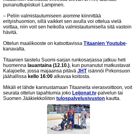
punanuttupiiskuri Lampinen.
– Peliin valmistautumiseen aiomme kiinnittää
erityishuomion, sillä vaikket sen avulla voi ottelua vielä
voittaa, niin voit sen heikolla valmistautumisella sitä vastoin
hävitä.
Ottelun maalikooste on katsottavissa
Titaanien Youtube
-
kanavalta.
Titaanien taistelu Suomi-sarjan runkosarjassa jatkuu heti
huomenna
lauantaina (12.10.)
, kun punanutut matkustavat
Kalajoelle, jossa majaansa pitävä
JHT
isännöi Pirkonsuon
jäähallissa
kello 16:00
alkavaa koitosta.
Mikäli et lähde kannustamaan Titaaneita vierasvoittoon, voit
seurata ottelun tapahtumia joko
Leijonat.tv
-palvelun tai
Suomen Jääkiekkoliiton
tulospalvelusivuston
kautta.