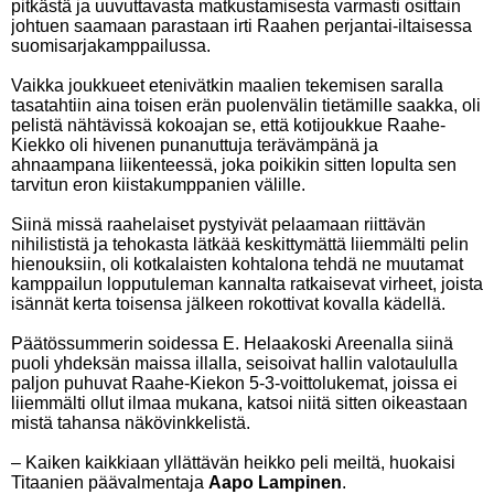
pitkästä ja uuvuttavasta matkustamisesta varmasti osittain
johtuen saamaan parastaan irti Raahen perjantai-iltaisessa
suomisarjakamppailussa.
Vaikka joukkueet etenivätkin maalien tekemisen saralla
tasatahtiin aina toisen erän puolenvälin tietämille saakka, oli
pelistä nähtävissä kokoajan se, että kotijoukkue Raahe-
Kiekko oli hivenen punanuttuja terävämpänä ja
ahnaampana liikenteessä, joka poikikin sitten lopulta sen
tarvitun eron kiistakumppanien välille.
Siinä missä raahelaiset pystyivät pelaamaan riittävän
nihilististä ja tehokasta lätkää keskittymättä liiemmälti pelin
hienouksiin, oli kotkalaisten kohtalona tehdä ne muutamat
kamppailun lopputuleman kannalta ratkaisevat virheet, joista
isännät kerta toisensa jälkeen rokottivat kovalla kädellä.
Päätössummerin soidessa E. Helaakoski Areenalla siinä
puoli yhdeksän maissa illalla, seisoivat hallin valotaululla
paljon puhuvat Raahe-Kiekon 5-3-voittolukemat, joissa ei
liiemmälti ollut ilmaa mukana, katsoi niitä sitten oikeastaan
mistä tahansa näkövinkkelistä.
– Kaiken kaikkiaan yllättävän heikko peli meiltä, huokaisi
Titaanien päävalmentaja
Aapo Lampinen
.