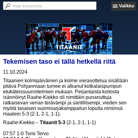
Valikko
Tekemisen taso ei tällä hetkellä riitä
11.10.2024
Titaanien kolmipäiväinen ja kolme vierasottelua sisällään
pitävä Pohjanmaan turnee ei alkanut kotkalaispumpun
etukäteissuunnitelmien mukaan. Perjantaista koitosta
isännöinyt Raahe-Kiekko oli nimittäin punanuttuja
ratkaisevan verran terävämpi ja säntillisempi, vieden sen
myötä tasaisen suomisarjakamppailun lopulta nimiinsä
maalein 5-3 (2-1, 2-1, 1-1).
Raahe-Kiekko –
Titaanit 5-3
(2-1, 2-1, 1-1)
07:57 1-0 Tomi Tervo