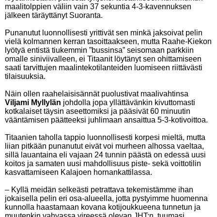
maalitolppien väliin vain 37 sekuntia 4-3-kavennuksen
jälkeen täräyttänyt Suoranta.
Punanutut luonnollisesti yrittivät sen minkä jaksoivat pelin
vielä kolmannen kerran tasoittaakseen, mutta Raahe-Kiekon
lyötyä entistä tiukemmin ”bussinsa” seisomaan parkkiin
omalle siniviivalleen, ei Titaanit löytänyt sen ohittamiseen
saati tarvittujen maalintekotilanteiden luomiseen riittävästi
tilaisuuksia.
Näin ollen raahelaisisännät puolustivat maalivahtinsa
Viljami Myllylän
johdolla jopa yllättävänkin kivuttomasti
kotkalaiset täysin aseettomiksi ja pääsivät 60 minuutin
vääntämisen päätteeksi juhlimaan ansaittua 5-3-kotivoittoa.
Titaanien taholla tappio luonnollisesti korpesi mieltä, mutta
liian pitkään punanutut eivät voi murheen alhossa vaeltaa,
sillä lauantaina eli vajaan 24 tunnin päästä on edessä uusi
koitos ja samaten uusi mahdollisuus piste- sekä voittotilin
kasvattamiseen Kalajoen hornankattilassa.
– Kyllä meidän selkeästi petrattava tekemistämme ihan
jokaisella pelin eri osa-alueella, jotta pystyimme huomenna
kunnolla haastamaan kovana kotijoukkueena tunnetun ja
muutenkin vahvassa vireessä olevan JHT:n, tuumasi