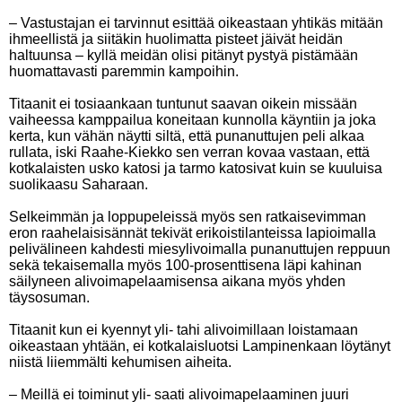
– Vastustajan ei tarvinnut esittää oikeastaan yhtikäs mitään
ihmeellistä ja siitäkin huolimatta pisteet jäivät heidän
haltuunsa – kyllä meidän olisi pitänyt pystyä pistämään
huomattavasti paremmin kampoihin.
Titaanit ei tosiaankaan tuntunut saavan oikein missään
vaiheessa kamppailua koneitaan kunnolla käyntiin ja joka
kerta, kun vähän näytti siltä, että punanuttujen peli alkaa
rullata, iski Raahe-Kiekko sen verran kovaa vastaan, että
kotkalaisten usko katosi ja tarmo katosivat kuin se kuuluisa
suolikaasu Saharaan.
Selkeimmän ja loppupeleissä myös sen ratkaisevimman
eron raahelaisisännät tekivät erikoistilanteissa lapioimalla
pelivälineen kahdesti miesylivoimalla punanuttujen reppuun
sekä tekaisemalla myös 100-prosenttisena läpi kahinan
säilyneen alivoimapelaamisensa aikana myös yhden
täysosuman.
Titaanit kun ei kyennyt yli- tahi alivoimillaan loistamaan
oikeastaan yhtään, ei kotkalaisluotsi Lampinenkaan löytänyt
niistä liiemmälti kehumisen aiheita.
– Meillä ei toiminut yli- saati alivoimapelaaminen juuri