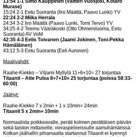
13:54 1-1 Simo Kauppinen (Valtteri Vuosjoki, Kotaro
Murase)
15:24 2-1 Eetu Suoranta (Iiro Määttä, Paavo Lunki) YV
22:24 2-2 Miika Herrala
24:34 3-2 Iiro Määttä (Paavo Lunki, Tomi Tervo) YV
34:25 4-2 Teemu Vääräkoski (Otto Ohmeroluoma, Eetu
Suoranta) AV VoM
42:35 4-3 Eelis Toivanen (Jaami Jokinen, Toni-Pekka
Hämäläinen)
43:12 5-3 Eetu Suoranta (Eeli Auronen)
Maalivahdit:
Raahe-Kiekko – Viljami Myllylä 11+6+10= 27 torjuntaa
Titaanit – Atte Pulsa 8+7+10= 25 torjuntaa (poissa 58:33-
60:00)
Jäähyt:
Raahe-Kiekko 7 x 2min + 1 x 10min= 24min
Titaanit 5 x 2min= 10min
Normaalista poikkeavalle, peräti kolmen perättäisen päivän
sekä taiston mittaiselle, vieraspelireissulle aamuhämärissä
Kotkan jäähallin pihamaalta startannut Titaanit ei kyennyt