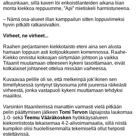
alkuunkaan, sillä kaveri löi erikoistilanteiden aikana liian
monta kiekkoa reppuumme, ”Api” mietiskeli harmistuneena.
– Nämä osa-alueet illan kamppailun sitten loppuviimeksi
hyvin pitkälti ratkaisivatkin.
Virheet, ne virheet...
Raahen perjantainen kiekkotaisto eteni aina sen alusta
hamaan loppuun asti kotijoukkueen komennossa. Raahe-
Kiekko onnistui kokoajan siirtymään johtoon ja vaikka
Titaanit muutamaan otteeseen kykeni tasoittamaan, eivät
kotkalaiset johtaneet ottelua missään vaiheessa.
Kuvaavaa pelille oli se, että melkeinpä jok’ikinen sen
tiimellyksessä syntynyt täysosuma johti juurensa räikeästi
virheestä, jonka vastapuoli kykeni muuttamaan tehdyksi
maaliksi.
Varsinkin titaanileirissä manattiin varmasti vielä pitkään
pelin päättymisen jälkeen
Tomi Tervon
läpiajosta laukomaa
1-0- sekä
Teemu Vääräkosken
hyökkäysalueen
kiekonriistosta tekaisemaa 4-2-alivoimamaalia, sillä niistä
kumpikin olisi huolellisemmalla tekemisellä ollut helposti
estettävissä.