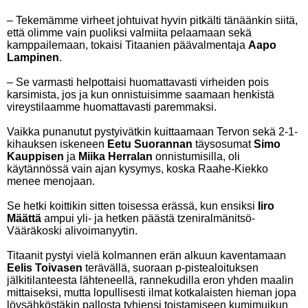
– Tekemämme virheet johtuivat hyvin pitkälti tänäänkin siitä,
että olimme vain puoliksi valmiita pelaamaan sekä
kamppailemaan, tokaisi Titaanien päävalmentaja
Aapo
Lampinen
.
– Se varmasti helpottaisi huomattavasti virheiden pois
karsimista, jos ja kun onnistuisimme saamaan henkistä
vireystilaamme huomattavasti paremmaksi.
Vaikka punanutut pystyivätkin kuittaamaan Tervon sekä 2-1-
kihauksen iskeneen
Eetu Suorannan
täysosumat
Simo
Kauppisen
ja
Miika Herralan
onnistumisilla, oli
käytännössä vain ajan kysymys, koska Raahe-Kiekko
menee menojaan.
Se hetki koittikin sitten toisessa erässä, kun ensiksi
Iiro
Määttä
ampui yli- ja hetken päästä tzeniralmänitsö-
Vääräkoski alivoimanyytin.
Titaanit pystyi vielä kolmannen erän alkuun kaventamaan
Eelis Toivasen
terävällä, suoraan p-pistealoituksen
jälkitilanteesta lähteneellä, rannekudilla eron yhden maalin
mittaiseksi, mutta lopullisesti ilmat kotkalaisten hieman jopa
löysähköstäkin pallosta tyhjensi toistamiseen kumimuikun