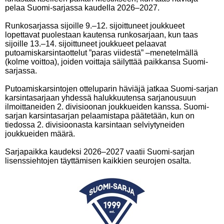
pelaa Suomi-sarjassa kaudella 2026–2027.
Runkosarjassa sijoille 9.–12. sijoittuneet joukkueet
lopettavat puolestaan kautensa runkosarjaan, kun taas
sijoille 13.–14. sijoittuneet joukkueet pelaavat
putoamiskarsintaottelut ”paras viidestä” –menetelmällä
(kolme voittoa), joiden voittaja säilyttää paikkansa Suomi-
sarjassa.
Putoamiskarsintojen otteluparin häviäjä jatkaa Suomi-sarjan
karsintasarjaan yhdessä halukkuutensa sarjanousuun
ilmoittaneiden 2. divisioonan joukkueiden kanssa. Suomi-
sarjan karsintasarjan pelaamistapa päätetään, kun on
tiedossa 2. divisioonasta karsintaan selviytyneiden
joukkueiden määrä.
Sarjapaikka kaudeksi 2026–2027 vaatii Suomi-sarjan
lisenssiehtojen täyttämisen kaikkien seurojen osalta.