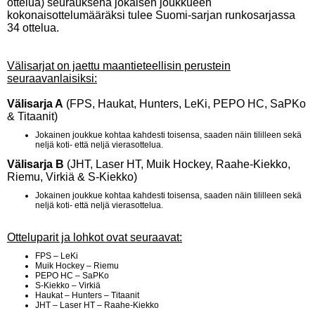
ottelua) seurauksena jokaisen joukkueen
kokonaisottelumääräksi tulee Suomi-sarjan runkosarjassa
34 ottelua.
Välisarjat on jaettu maantieteellisin perustein
seuraavanlaisiksi:
Välisarja A
(FPS, Haukat, Hunters, LeKi, PEPO HC, SaPKo
& Titaanit)
Jokainen joukkue kohtaa kahdesti toisensa, saaden näin tililleen sekä
neljä koti- että neljä vierasottelua.
Välisarja B
(JHT, Laser HT, Muik Hockey, Raahe-Kiekko,
Riemu, Virkiä & S-Kiekko)
Jokainen joukkue kohtaa kahdesti toisensa, saaden näin tililleen sekä
neljä koti- että neljä vierasottelua.
Otteluparit ja lohkot ovat seuraavat:
FPS – LeKi
Muik Hockey – Riemu
PEPO HC – SaPKo
S-Kiekko – Virkiä
Haukat – Hunters – Titaanit
JHT – Laser HT – Raahe-Kiekko