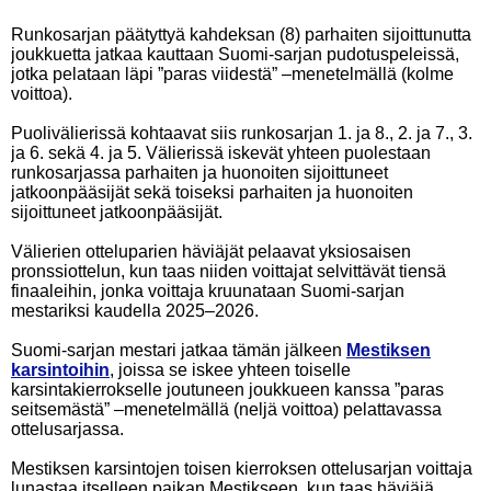
Runkosarjan päätyttyä kahdeksan (8) parhaiten sijoittunutta
joukkuetta jatkaa kauttaan Suomi-sarjan pudotuspeleissä,
jotka pelataan läpi ”paras viidestä” –menetelmällä (kolme
voittoa).
Puolivälierissä kohtaavat siis runkosarjan 1. ja 8., 2. ja 7., 3.
ja 6. sekä 4. ja 5. Välierissä iskevät yhteen puolestaan
runkosarjassa parhaiten ja huonoiten sijoittuneet
jatkoonpääsijät sekä toiseksi parhaiten ja huonoiten
sijoittuneet jatkoonpääsijät.
Välierien otteluparien häviäjät pelaavat yksiosaisen
pronssiottelun, kun taas niiden voittajat selvittävät tiensä
finaaleihin, jonka voittaja kruunataan Suomi-sarjan
mestariksi kaudella 2025–2026.
Suomi-sarjan mestari jatkaa tämän jälkeen
Mestiksen
karsintoihin
, joissa se iskee yhteen toiselle
karsintakierrokselle joutuneen joukkueen kanssa ”paras
seitsemästä” –menetelmällä (neljä voittoa) pelattavassa
ottelusarjassa.
Mestiksen karsintojen toisen kierroksen ottelusarjan voittaja
lunastaa itselleen paikan Mestikseen, kun taas häviäjä