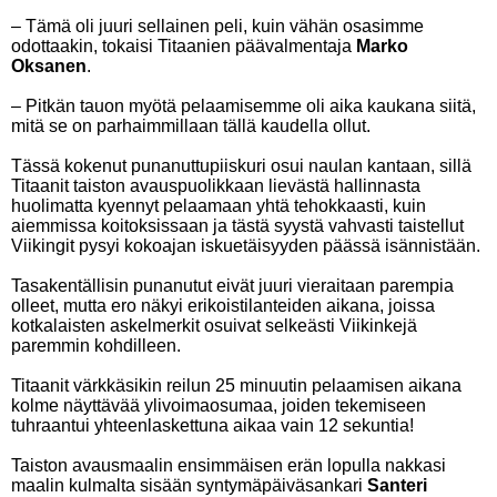
– Tämä oli juuri sellainen peli, kuin vähän osasimme
odottaakin, tokaisi Titaanien päävalmentaja
Marko
Oksanen
.
– Pitkän tauon myötä pelaamisemme oli aika kaukana siitä,
mitä se on parhaimmillaan tällä kaudella ollut.
Tässä kokenut punanuttupiiskuri osui naulan kantaan, sillä
Titaanit taiston avauspuolikkaan lievästä hallinnasta
huolimatta kyennyt pelaamaan yhtä tehokkaasti, kuin
aiemmissa koitoksissaan ja tästä syystä vahvasti taistellut
Viikingit pysyi kokoajan iskuetäisyyden päässä isännistään.
Tasakentällisin punanutut eivät juuri vieraitaan parempia
olleet, mutta ero näkyi erikoistilanteiden aikana, joissa
kotkalaisten askelmerkit osuivat selkeästi Viikinkejä
paremmin kohdilleen.
Titaanit värkkäsikin reilun 25 minuutin pelaamisen aikana
kolme näyttävää ylivoimaosumaa, joiden tekemiseen
tuhraantui yhteenlaskettuna aikaa vain 12 sekuntia!
Taiston avausmaalin ensimmäisen erän lopulla nakkasi
maalin kulmalta sisään syntymäpäiväsankari
Santeri