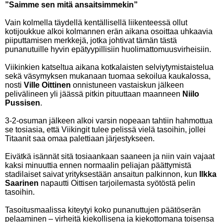
”Saimme sen mitä ansaitsimmekin”
Vain kolmella täydellä kentällisellä liikenteessä ollut
kotijoukkue alkoi kolmannen erän aikana osoittaa uhkaavia
piiputtamisen merkkejä, jotka johtivat tämän tästä
punanutuille hyvin epätyypillisiin huolimattomuusvirheisiin.
Viikinkien katseltua aikana kotkalaisten selviytymistaistelua
sekä väsymyksen mukanaan tuomaa sekoilua kaukalossa,
nosti
Ville Oittinen
onnistuneen vastaiskun jälkeen
pelivälineen yli jäässä pitkin pituuttaan maanneen
Niilo
Pussisen
.
3-2-osuman jälkeen alkoi varsin nopeaan tahtiin hahmottua
se tosiasia, että Viikingit tulee pelissä vielä tasoihin, jollei
Titaanit saa omaa palettiaan järjestykseen.
Eivätkä isännät sitä tosiaankaan saaneen ja niin vain vajaat
kaksi minuuttia ennen normaalin peliajan päättymistä
stadilaiset saivat yrityksestään ansaitun palkinnon, kun
Ilkka
Saarinen
napautti Oittisen tarjoilemasta syötöstä pelin
tasoihin.
Tasoitusmaalissa kiteytyi koko punanuttujen päätöserän
pelaaminen – virheitä kiekollisena ja kiekottomana toisensa