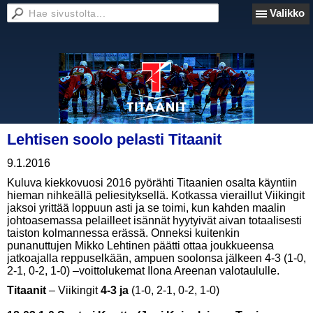
Valikko
Lehtisen soolo pelasti Titaanit
9.1.2016
Kuluva kiekkovuosi 2016 pyörähti Titaanien osalta käyntiin
hieman nihkeällä peliesityksellä. Kotkassa vieraillut Viikingit
jaksoi yrittää loppuun asti ja se toimi, kun kahden maalin
johtoasemassa pelailleet isännät hyytyivät aivan totaalisesti
taiston kolmannessa erässä. Onneksi kuitenkin
punanuttujen Mikko Lehtinen päätti ottaa joukkueensa
jatkoajalla reppuselkään, ampuen soolonsa jälkeen 4-3 (1-0,
2-1, 0-2, 1-0) –voittolukemat Ilona Areenan valotaululle.
Titaanit
– Viikingit
4-3 ja
(1-0, 2-1, 0-2, 1-0)