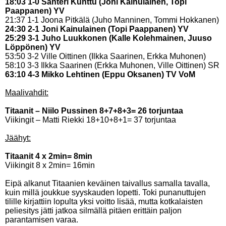
18:03 1-0 Santeri Kunttu (Joni Kainulainen, Topi
Paappanen) YV
21:37 1-1 Joona Pitkälä (Juho Manninen, Tommi Hokkanen)
24:30 2-1 Joni Kainulainen (Topi Paappanen) YV
25:29 3-1 Juho Luukkonen (Kalle Kolehmainen, Juuso
Löppönen) YV
53:50 3-2 Ville Oittinen (Ilkka Saarinen, Erkka Muhonen)
58:10 3-3 Ilkka Saarinen (Erkka Muhonen, Ville Oittinen) SR
63:10 4-3 Mikko Lehtinen (Eppu Oksanen) TV VoM
Maalivahdit:
Titaanit – Niilo Pussinen 8+7+8+3= 26 torjuntaa
Viikingit – Matti Riekki 18+10+8+1= 37 torjuntaa
Jäähyt:
Titaanit 4 x 2min= 8min
Viikingit 8 x 2min= 16min
Eipä alkanut Titaanien keväinen taivallus samalla tavalla,
kuin millä joukkue syyskauden lopetti. Toki punanuttujen
tilille kirjattiin lopulta yksi voitto lisää, mutta kotkalaisten
peliesitys jätti jatkoa silmällä pitäen erittäin paljon
parantamisen varaa.