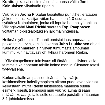
Kunttu
, joka sai ensimmäisenä lapansa väliin
Joni
Kainulaisen
viivakudin ripariin.
Viikinkien
Joona Pitkälän
tasoitettua puntit heti erätauon
jälkeen, otti ratkaisijan viitan harteilleen 1-0-osuman
syöttänyt Kainulainen, jonka oli lopulta helppo työ ohittaa
Viikingit-vahti
Matti Riekki
suoraan
Topi Paappasen
voittaman p-pistealoituksen jälkimainingeissa.
Hetkeä myöhemmin Titaanit onnistui taas nopeaan tahtiin
pakkopelin turvin, kun tällä kertaa
Juho Luukkonen
ohjasi
Kalle Kolehmaisen
siniviivan tuntumasta ampuman
kumimuikun näyttävästi ohi tyhjää haroneen Riekin.
– Ylivoimapelimme toimivuus oli tänään positiivinen asia –
teimme aika nopeaan tahtiin kolme maalia, Oksanen totesi
tyytyväisenä.
Karkumatkalle ampaisseet isännät näyttivät jo
keskimmäisen kaksikymppisen aikana pudottavan vieraat
kelkastaan, mutta Riekin taistellessa maalinsa suulla
esimerkillisesti, tsemppasi muu viikinkilauma itseään
riittävän kovaa, jotta toiselle erätauolle poistuttiin Titaanien
3-1-johtolukemissa.