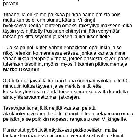
perään.
Titaaneilla oli kolme paikkaa purkaa paine omista pois,
mutta kun se ei onnistunut, käänsi Viikingit
hyökkäysalueella tilanteen omaksi miesylivoimakseen, eikä
täysin yksin jätetty Pussinen ehtinyt millään venymään
tarkan poikittaissyötön jälkeisen laukauksen tielle.
– Jalka painoi, kuten vähän ennakkoon epäilinkin ja se
näkyi etenkin kolmannessa erässä, jonka aikana teimme
vähän liikaa helppoja virheitä, joiden ansiosta kaveri pääsi
tulemaan tasoihin, myönsi myös Titaanien päävalmentaja
Marko Oksanen
.
3-3-lukemat jäivät killumaan Ilona Areenan valotaululle 60
minuutin tultua täyteen ja se merkitsi sitä, että
kotkalaisyleisö sai nähdä toisen kerran kuluvalla kaudella
aina yhtä arvaamattoman jatkoajan.
Tasavajaalla neljällä neljää vastaan pelattu
äkkikuolemavitonen herätti Titaanit jälleen pelaamaan omaa
peliään ja se poikikin nopeasti rangaistuksen Viikingeille.
Punanutut pyörittivät näyttävästi pakkopeliään, mutta
laukausten jäädessä piippuun, vieraat kestivät ja iskivät