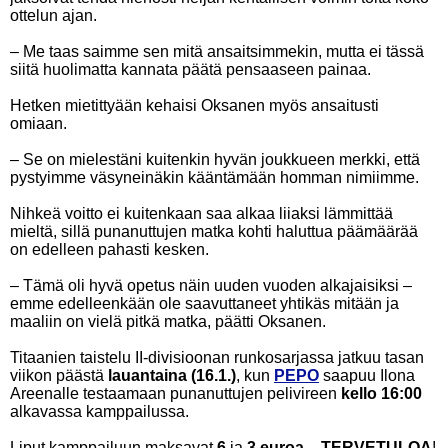
ottelun ajan.
– Me taas saimme sen mitä ansaitsimmekin, mutta ei tässä
siitä huolimatta kannata päätä pensaaseen painaa.
Hetken mietittyään kehaisi Oksanen myös ansaitusti
omiaan.
– Se on mielestäni kuitenkin hyvän joukkueen merkki, että
pystyimme väsyneinäkin kääntämään homman nimiimme.
Nihkeä voitto ei kuitenkaan saa alkaa liiaksi lämmittää
mieltä, sillä punanuttujen matka kohti haluttua päämäärää
on edelleen pahasti kesken.
– Tämä oli hyvä opetus näin uuden vuoden alkajaisiksi –
emme edelleenkään ole saavuttaneet yhtikäs mitään ja
maaliin on vielä pitkä matka, päätti Oksanen.
Titaanien taistelu II-divisioonan runkosarjassa jatkuu tasan
viikon päästä
lauantaina (16.1.)
, kun
PEPO
saapuu Ilona
Areenalle testaamaan punanuttujen pelivireen
kello 16:00
alkavassa kamppailussa.
Liput kamppailuun maksavat
6
ja
3 euroa
–
TERVETULOA
!