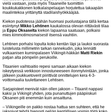
vielä vastaan, josta myös Titaaneille tuomittiin
koukkukakkonen kotkalaispelaajan horjutettua takaapäin
maalintekoa yrittänyttä stadilaishyökkääjää.
Kiekon pudotessa jäähän huomasi puolustajana tällä kertaa
esiintynyt
Mikko Lehtinen
kaukalossa olevan riittävästi tilaa
ja
Eppu Oksaselta
kiekon lapaansa saatuaan, polkaisi
mies
kimmotimosmaisesti
itsensä vauhtiin.
Lehtinen porhalsi lopulta koko kentän läpi ja laukoi suorasta
luistelusta millimetrin tarkan rannekudin, joka lennätti
vulkaanisen kuminpalasen Viikingit-häkkäri
Matti Riekin
patjan alta pömpelin perukoille.
Titaanien vaihtoaitio repesi samaan aikaan kiekon
iskeytyessä verkkoon innostuneeseen ilonmylvintään, jonka
jälkeen joukkuetoverit piirittivät onnittelujen kera 4-3-
voittomaalia tuulettaneen Lehtisen.
Sarjapisteet menivät näin ollen jakoon – Titaanit nappasi
kaksi ja Viikingit yhden, jota punanuttujen pääpiiskuri
Oksanen piti enemmän kuin ansaittuna.
– Viikingeille on pakko nostaa hattua sen suhteen, että he
jaksoivat tehdä hienosti neljän kentällisen voimin töitä koko