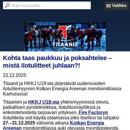
Valikko
Kohta taas paukkuu ja poksahtelee –
mistä ilotulitteet juhlaan?!
22.12.2025
Titaanit ja HKKJ U18:sta järjestävät uudenvuoden
ilotulitemyynnin Kotkan Energia Areenan monitoimitilassa
Karhulassa!
Titaanien ja
HKKJ U18:sta
yhteismyynnissä olevia,
paikallisen pyrotekniikkaa, ilotulitusnäytöksiä ja
erikoistehosteita tarjoavan yrityksen,
Fire Factoryn
ilotulitteita voit käydä ostamassa joko itsellesi tai lahjaksi
27.–31.12.2025
välisenä aikana
Kotkan Energia
Areenan
monitoimitilassa auki olevasta myyntipisteestä.