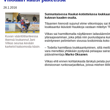
26.1.2016
Sunnuntaisessa Haukat-kotiottelussa loukkaant
kuluvan kauden osalta.
Titaanien hienosti sujunut viime viikonloppu sai
loukkaantui ikävästi Haukkoja vastaan mitellyn 
Vilkas sai harmittomalta näyttäneen laitaväännö
Kuvan vääntötilanteessa
yläraajavamman, joka pitää niin puolustajana k
itsensä loukannut Jani
esiintyneen pelimiehen sivussa tositoimista kok
Vilkas seuraa kevään
karkelot katsomosta käsin.
– Todella harmittava loukkaantuminen, sillä meill
vara menettää yhtäkään pystyvää pelaajaa sairas
päävalmentaja
Marko Oksanen
.
Vilkas ehti ennen kohtalokasta tärskyä pelata pun
divisioonan runkosarjaottelua, joissa miehen tilil