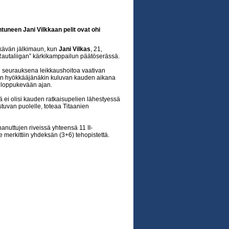
uneen Jani Vilkkaan pelit ovat ohi
 ikävän jälkimaun, kun
Jani Vilkas
, 21,
”Rautaliigan” kärkikamppailun päätöserässä.
n seurauksena leikkaushoitoa vaativan
uin hyökkääjänäkin kuluvan kauden aikana
o loppukevään ajan.
ä ei olisi kauden ratkaisupelien lähestyessä
tuvan puolelle, toteaa Titaanien
anuttujen riveissä yhteensä 11 II-
le merkittiin yhdeksän (3+6) tehopistettä.