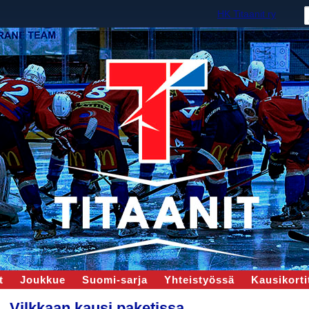
HK Titaanit ry
t
Joukkue
Suomi-sarja
Yhteistyössä
Kausikortit
Vilkkaan kausi paketissa