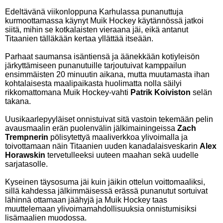
Edeltävänä viikonloppuna Karhulassa punanuttuja
kurmoottamassa käynyt Muik Hockey käytännössä jatkoi
siitä, mihin se kotkalaisten vieraana jäi, eikä antanut
Titaanien tälläkään kertaa yllättää itseään.
Parhaat saumansa isäntiensä ja äänekkään kotiyleisön
järkyttämiseen punanutuille tarjoutuivat kamppailun
ensimmäisten 20 minuutin aikana, mutta muutamasta ihan
kohtalaisesta maalipaikasta huolimatta nolla säilyi
rikkomattomana Muik Hockey-vahti
Patrik Koiviston
selän
takana.
Uusikaarlepyyläiset onnistuivat sitä vastoin tekemään pelin
avausmaalin erän puolenvälin jälkimainingeissa
Zach
Trempnerin
pölisytettyä maaliverkkoa ylivoimalla ja
toivottamaan näin Titaanien uuden kanadalaisveskarin
Alex
Horawskin
tervetulleeksi uuteen maahan sekä uudelle
sarjatasolle.
Kyseinen täysosuma jäi kuin jäikin ottelun voittomaaliksi,
sillä kahdessa jälkimmäisessä erässä punanutut sortuivat
lähinnä ottamaan jäähyjä ja Muik Hockey taas
muuttelemaan ylivoimamahdollisuuksia onnistumisiksi
lisämaalien muodossa.