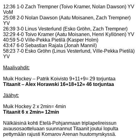
12:36 1-0 Zach Trempner (Toivo Kramer, Nolan Dawson) YV
VoM
25:08 2-0 Nolan Dawson (Aatu Moisanen, Zach Trempner)
YV
26:39 3-0 Linus Vesterlund (Esko Gröhn, Zach Trempner)
32:29 4-0 Toivo Kramer (Aatu Moisanen, Henri Kyllönen) YV
40:59 5-0 Ville-Pekka Pietilä (Kasper Holm)
43:47 6-0 Sebastian Rajala (Jonah Mannil)
58:23 7-0 Esko Gröhn (Linus Vesterlund, Ville-Pekka Pietilä)
YV
Maalivahdit:
Muik Hockey – Patrik Koivisto 9+11+9= 29 torjuntaa
Titaanit – Alex Horawski 16+18+12= 46 torjuntaa
Jäähyt:
Muik Hockey 2 x 2min= 4min
Titaanit 6 x 2min= 12min
Nälkäisinä kohti Etelä-Pohjanmaan triplapelireissun
avausosaotteluaan suunnannut Titaanit joutui lopulta
pettymään rajusti Komarov Arenan huutomyrskyssä.