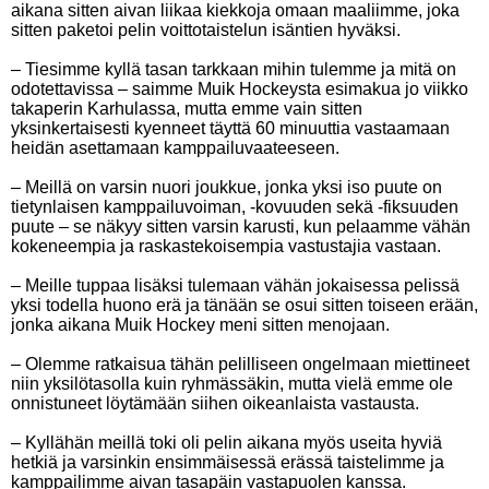
aikana sitten aivan liikaa kiekkoja omaan maaliimme, joka
sitten paketoi pelin voittotaistelun isäntien hyväksi.
– Tiesimme kyllä tasan tarkkaan mihin tulemme ja mitä on
odotettavissa – saimme Muik Hockeysta esimakua jo viikko
takaperin Karhulassa, mutta emme vain sitten
yksinkertaisesti kyenneet täyttä 60 minuuttia vastaamaan
heidän asettamaan kamppailuvaateeseen.
– Meillä on varsin nuori joukkue, jonka yksi iso puute on
tietynlaisen kamppailuvoiman, -kovuuden sekä -fiksuuden
puute – se näkyy sitten varsin karusti, kun pelaamme vähän
kokeneempia ja raskastekoisempia vastustajia vastaan.
– Meille tuppaa lisäksi tulemaan vähän jokaisessa pelissä
yksi todella huono erä ja tänään se osui sitten toiseen erään,
jonka aikana Muik Hockey meni sitten menojaan.
– Olemme ratkaisua tähän pelilliseen ongelmaan miettineet
niin yksilötasolla kuin ryhmässäkin, mutta vielä emme ole
onnistuneet löytämään siihen oikeanlaista vastausta.
– Kyllähän meillä toki oli pelin aikana myös useita hyviä
hetkiä ja varsinkin ensimmäisessä erässä taistelimme ja
kamppailimme aivan tasapäin vastapuolen kanssa.