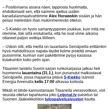
– Positiivisena asiana näen, tappiosta huolimatta,
ehdottomasti sen, että saimme ajettua uuden
kanadalaismaalivahtimme
Alex Horawskin
sisään ja hän
pelasi mielestäni ihan mukiinmenevän ottelun.
– S-Kiekko on hyvin samantyyppinen joukkue, kuin mitä me
olemme, toki sillä erotuksella, että he ovat viime aikoina
ottaneet paljon voittoja tililleen.
– Uskon silti, että meillä on lauantaina Seinäjoella erittäinkin
hyvä mahdollisuus napata täydet kolme pistettä omaan
pussiimme, kunhan vain pakettimme pysyy kasassa
kutakuinkin koko pelin ajan.
Titaanien taistelu Suomi-sarjan runkosarjassa jatkuu heti
huomenna
lauantaina (31.1.)
, kun punanutut matkustavat
Seinäjoelle, jossa majaansa pitävä
S-Kiekko
isännöi
Energia Areenalla
kello 17:00
alkavaa koitosta.
Mikäli et lähde kannustamaan Titaaneita vierasvoittoon, voit
seurata ottelun tapahtumia joko
Leijonat.tv
-palvelun tai
Suomen Jääkiekkoliiton
tulospalvelusivuston
kautta.