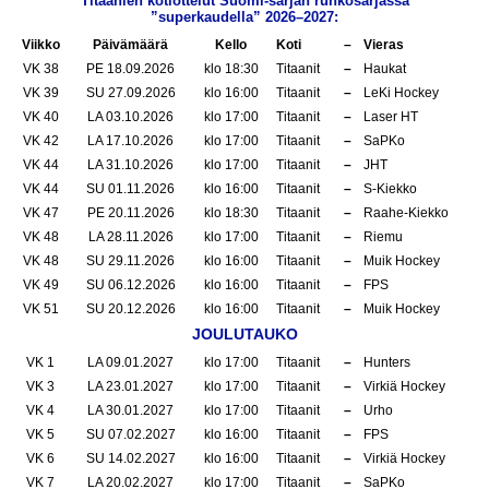
Titaanien kotiottelut Suomi-sarjan runkosarjassa
”superkaudella” 2026–2027:
Viikko
Päivämäärä
Kello
Koti
–
Vieras
VK 38
PE 18.09.2026
klo 18:30
Titaanit
–
Haukat
VK 39
SU 27.09.2026
klo 16:00
Titaanit
–
LeKi Hockey
VK 40
LA 03.10.2026
klo 17:00
Titaanit
–
Laser HT
VK 42
LA 17.10.2026
klo 17:00
Titaanit
–
SaPKo
VK 44
LA 31.10.2026
klo 17:00
Titaanit
–
JHT
VK 44
SU 01.11.2026
klo 16:00
Titaanit
–
S-Kiekko
VK 47
PE 20.11.2026
klo 18:30
Titaanit
–
Raahe-Kiekko
VK 48
LA 28.11.2026
klo 17:00
Titaanit
–
Riemu
VK 48
SU 29.11.2026
klo 16:00
Titaanit
–
Muik Hockey
VK 49
SU 06.12.2026
klo 16:00
Titaanit
–
FPS
VK 51
SU 20.12.2026
klo 16:00
Titaanit
–
Muik Hockey
JOULUTAUKO
VK 1
LA 09.01.2027
klo 17:00
Titaanit
–
Hunters
VK 3
LA 23.01.2027
klo 17:00
Titaanit
–
Virkiä Hockey
VK 4
LA 30.01.2027
klo 17:00
Titaanit
–
Urho
VK 5
SU 07.02.2027
klo 16:00
Titaanit
–
FPS
VK 6
SU 14.02.2027
klo 16:00
Titaanit
–
Virkiä Hockey
VK 7
LA 20.02.2027
klo 17:00
Titaanit
–
SaPKo