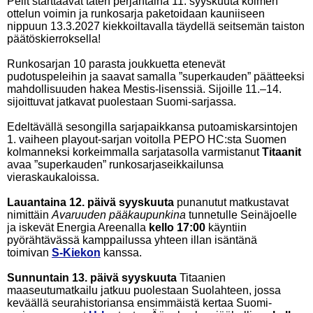
Pelit starttaavat täten perjantaina 11. syyskuuta kolmen
ottelun voimin ja runkosarja paketoidaan kauniiseen
nippuun 13.3.2027 kiekkoiltavalla täydellä seitsemän taiston
päätöskierroksella!
Runkosarjan 10 parasta joukkuetta etenevät
pudotuspeleihin ja saavat samalla ”superkauden” päätteeksi
mahdollisuuden hakea Mestis-lisenssiä. Sijoille 11.–14.
sijoittuvat jatkavat puolestaan Suomi-sarjassa.
Edeltävällä sesongilla sarjapaikkansa putoamiskarsintojen
1. vaiheen playout-sarjan voitolla PEPO HC:sta Suomen
kolmanneksi korkeimmalla sarjatasolla varmistanut
Titaanit
avaa ”superkauden” runkosarjaseikkailunsa
vieraskaukaloissa.
Lauantaina 12. päivä syyskuuta
punanutut matkustavat
nimittäin
Avaruuden pääkaupunkina
tunnetulle Seinäjoelle
ja iskevät Energia Areenalla
kello 17:00
käyntiin
pyörähtävässä kamppailussa yhteen illan isäntänä
toimivan
S-Kiekon
kanssa.
Sunnuntain 13. päivä syyskuuta
Titaanien
maaseutumatkailu jatkuu puolestaan Suolahteen, jossa
keväällä seurahistoriansa ensimmäistä kertaa Suomi-