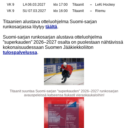
VK 9
LA 06.03.2027
klo 17:00
Titaanit
–
LeKi Hockey
VK 9
SU 07.03.2027
klo 16:00
Titaanit
–
Riemu
Titaanien alustava otteluohjelma Suomi-sarjan
runkosarjassa löytyy
täältä
.
Suomi-sarjan runkosarjan alustava otteluohjelma
”superkauden” 2026–2027 osalta on puolestaan nähtävissä
kokonaisuudessaan Suomen Jääkiekkoliiton
tulospalvelussa
.
Titaanit suuntaa Suomi-sarjan ”superkauden” 2026–2027 runkosarjan
avauspeleissä katseensa tiukasti vieraskaukaloihin!