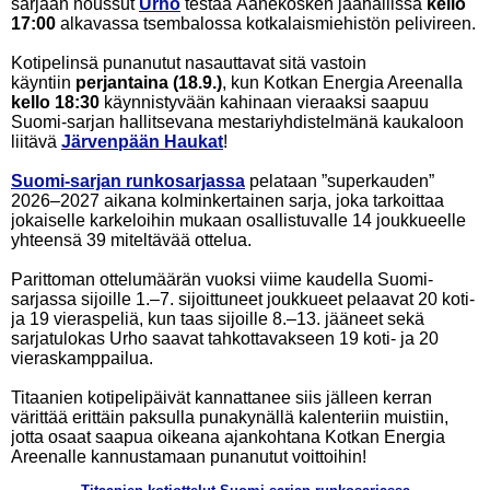
sarjaan noussut
Urho
testaa Äänekosken jäähallissa
kello
17:00
alkavassa tsembalossa kotkalaismiehistön pelivireen.
Kotipelinsä punanutut nasauttavat sitä vastoin
käyntiin
perjantaina (18.9.)
, kun Kotkan Energia Areenalla
kello 18:30
käynnistyvään kahinaan vieraaksi saapuu
Suomi-sarjan hallitsevana mestariyhdistelmänä kaukaloon
liitävä
Järvenpään Haukat
!
Suomi-sarjan runkosarjassa
pelataan ”superkauden”
2026–2027 aikana kolminkertainen sarja, joka tarkoittaa
jokaiselle karkeloihin mukaan osallistuvalle 14 joukkueelle
yhteensä 39 miteltävää ottelua.
Parittoman ottelumäärän vuoksi viime kaudella Suomi-
sarjassa sijoille 1.–7. sijoittuneet joukkueet pelaavat 20 koti-
ja 19 vieraspeliä, kun taas sijoille 8.–13. jääneet sekä
sarjatulokas Urho saavat tahkottavakseen 19 koti- ja 20
vieraskamppailua.
Titaanien kotipelipäivät kannattanee siis jälleen kerran
värittää erittäin paksulla punakynällä kalenteriin muistiin,
jotta osaat saapua oikeana ajankohtana Kotkan Energia
Areenalle kannustamaan punanutut voittoihin!