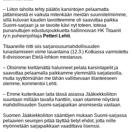
– Liiton taholta tehty päätös karsintojen pelaamatta
jättämisestä ei vaikuta mitenkään meidän suunnitelmiimme,
sillä kuluvan kauden tavoitteemme oli saavuttaa paikka
Suomi-sarjaan ja se tavoite kävi nyt toteen, toteaa
punanuttujen edustusjoukkuetta hallinnoivan HK Titaanit
ry:n puheenjohtaja
Petteri Lehti
.
Titaaneille riitti siis sarjanousumahdollisuuden
lunastamiseen viime lauantaina (12.3.) Kotkassa varmistettu
II-divisioonan Etelä-lohkon mestaruus.
– Olisimme kieltämättä halunneet pelata karsintapelit ja
saavuttaa pelaamalla paikkamme ylemmällä sarjatasolla,
mutta syyttömiähän me tähän vallitsevaan tilanteeseen
olemme, kommentoi Lehti.
– Emme kuitenkaan laita tässä asiassa Jääkiekkoliiton
suuntaan millään tavalla hanttiin, vaan otamme nöyränä
mahdollisuuden Suomi-sarjapaikan anomisesta vastaan.
Suomen Jääkiekkoliiton sääntöjen mukaan Suomi-sarjassa
pelaavien seurojen pitää täyttää tietyt ehdot, jotta niille
myönnetään sarjapaikkaan vaadittava lisenssi.