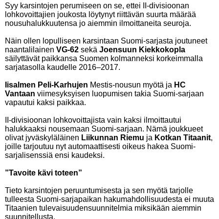
Syy karsintojen perumiseen on se, ettei II-divisioonan
lohkovoittajien joukosta löytynyt riittävän suurta määrää
nousuhalukkuutensa jo aiemmin ilmoittaneita seuroja.
Näin ollen lopulliseen karsintaan Suomi-sarjasta joutuneet
naantalilainen
VG-62
sekä
Joensuun Kiekkokopla
säilyttävät paikkansa Suomen kolmanneksi korkeimmalla
sarjatasolla kaudelle 2016–2017.
Iisalmen Peli-Karhujen
Mestis-nousun myötä ja
HC
Vantaan
viimesyksyisen luopumisen takia Suomi-sarjaan
vapautui kaksi paikkaa.
II-divisioonan lohkovoittajista vain kaksi ilmoittautui
halukkaaksi nousemaan Suomi-sarjaan. Nämä joukkueet
olivat jyväskyläläinen
Liikunnan Riemu
ja
Kotkan Titaanit
,
joille tarjoutuu nyt automaattisesti oikeus hakea Suomi-
sarjalisenssiä ensi kaudeksi.
”Tavoite kävi toteen”
Tieto karsintojen peruuntumisesta ja sen myötä tarjolle
tulleesta Suomi-sarjapaikan hakumahdollisuudesta ei muuta
Titaanien tulevaisuudensuunnitelmia miksikään aiemmin
suunnitellusta.