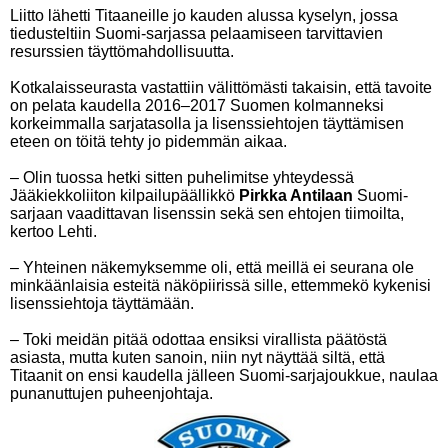
Liitto lähetti Titaaneille jo kauden alussa kyselyn, jossa
tiedusteltiin Suomi-sarjassa pelaamiseen tarvittavien
resurssien täyttömahdollisuutta.
Kotkalaisseurasta vastattiin välittömästi takaisin, että tavoite
on pelata kaudella 2016–2017 Suomen kolmanneksi
korkeimmalla sarjatasolla ja lisenssiehtojen täyttämisen
eteen on töitä tehty jo pidemmän aikaa.
– Olin tuossa hetki sitten puhelimitse yhteydessä
Jääkiekkoliiton kilpailupäällikkö
Pirkka Antilaan
Suomi-
sarjaan vaadittavan lisenssin sekä sen ehtojen tiimoilta,
kertoo Lehti.
– Yhteinen näkemyksemme oli, että meillä ei seurana ole
minkäänlaisia esteitä näköpiirissä sille, ettemmekö kykenisi
lisenssiehtoja täyttämään.
– Toki meidän pitää odottaa ensiksi virallista päätöstä
asiasta, mutta kuten sanoin, niin nyt näyttää siltä, että
Titaanit on ensi kaudella jälleen Suomi-sarjajoukkue, naulaa
punanuttujen puheenjohtaja.