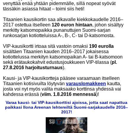
venyttää enää yhtään pidemmälle, sillä nopeat syövät
tässäkin asiassa hitaat – toimi siis heti!
Titaanien kausikortin saa alkavalle kiekkokaudelle 2016–
2017 ostettua itselleen
120 euron hintaan
, johon sisältyy
merkitty katsomopaikka punanuttujen Suomi-sarjan
runkosarjan kotiotteluissa A-, B-, C- tai D-katsomosta.
VIP-kausikortti irtoaa sitä vastoin omaksi
190 eurolla
sisältäen Titaanien kauden 2016–2017 jokaisessa
kotiottelussa merkityn katsomopaikan A- tai B-katsomoon
sekä erätaukokahvit edustusjoukkueen VIP-tilassa (
pl.
27.8.2016 harjoitusturnaus
).
Kausi- ja VIP-kausikortteja pääsee varaamaan itselleen
Titaanien kotisivuilta löytyvän
varauslomakkeen
kautta,
josta voi nyt myös valita maksaako korttinsa yhdessä vai
kahdessa erässä (
viim. 1.8.2016 mennessä
)!
Varaa kausi- tai VIP-kausikorttisi ajoissa, jotta saat napattua
paikkasi Ilona Areenan lehtereiltä Suomi-sarjakaudelle 2016–
2017!