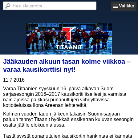
Valikko
Jääkauden alkuun tasan kolme viikkoa –
varaa kausikorttisi nyt!
11.7.2016
Varaa Titaanien syyskuun 16. päivä alkavan Suomi-
sarjasesongin 2016–2017 kausikortti itsellesi ja varmista
näin ajoissa paikkasi punanuttujen viihdyttävissä
kotiotteluissa Ilona Areenan lehtereiltä.
Kolmen vuoden tauon jälkeen takaisin Suomi-sarjaan
paluun tehnyt Titaanit hyökkää ensikerran kuluvan sesongin
osalta jäälle elokuun alussa.
Tästä syystä punanuttujen kausikortin hankintaa ei kannata