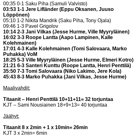
00:35 0-1 Saku Piha (Samuli Valvisto)
03:53 1-1 Jere Lifländer (Eppu Oksanen, Juuso
Löppönen)
05:10 1-2 Nikita Mandrik (Saku Piha, Tony Ojala)
09:46 1-3 Pavel Grigolov
10:14 2-3 Jani Vilkas (Jesse Hurme, Ville Myyryläinen)
16:02 3-3 Roope Lantta (Aapo Lampinen, Kalle
Kolehmainen)
17:01 4-3 Kalle Kolehmainen (Tomi Salovaara, Marko
Puhakka) VoM
18:25 5-3 Ville Myyryläinen (Jesse Hurme, Elmeri Kotro)
21:21 6-3 Santeri Kunttu (Roope Lantta, Henri Penttilä)
35:50 7-3 Tomi Salovaara (Niko Lakimo, Jere Kola)
45:43 8-3 Marko Puhakka (Jani Vilkas, Jesse Hurme)
Maalivahdit:
Titaanit – Henri Penttilä 10+11+11= 32 torjuntaa
KJT – Sami Nousiainen 18+9+13= 40 torjuntaa
Jäähyt:
Titaanit 8 x 2min + 1 x 10min= 26min
KJT 3 x 2min= 6min