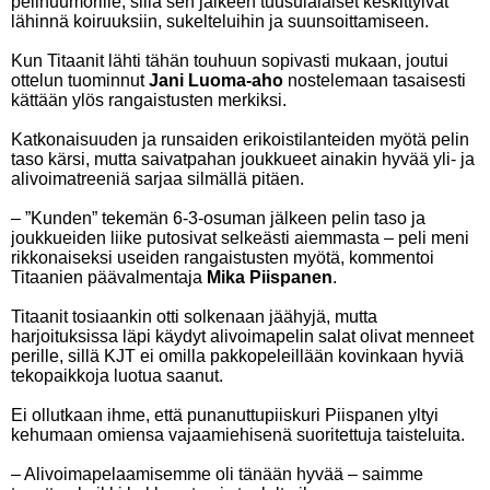
pelihuumorille, sillä sen jälkeen tuusulalaiset keskittyivät
lähinnä koiruuksiin, sukelteluihin ja suunsoittamiseen.
Kun Titaanit lähti tähän touhuun sopivasti mukaan, joutui
ottelun tuominnut
Jani Luoma-aho
nostelemaan tasaisesti
kättään ylös rangaistusten merkiksi.
Katkonaisuuden ja runsaiden erikoistilanteiden myötä pelin
taso kärsi, mutta saivatpahan joukkueet ainakin hyvää yli- ja
alivoimatreeniä sarjaa silmällä pitäen.
– ”Kunden” tekemän 6-3-osuman jälkeen pelin taso ja
joukkueiden liike putosivat selkeästi aiemmasta – peli meni
rikkonaiseksi useiden rangaistusten myötä, kommentoi
Titaanien päävalmentaja
Mika Piispanen
.
Titaanit tosiaankin otti solkenaan jäähyjä, mutta
harjoituksissa läpi käydyt alivoimapelin salat olivat menneet
perille, sillä KJT ei omilla pakkopeleillään kovinkaan hyviä
tekopaikkoja luotua saanut.
Ei ollutkaan ihme, että punanuttupiiskuri Piispanen yltyi
kehumaan omiensa vajaamiehisenä suoritettuja taisteluita.
– Alivoimapelaamisemme oli tänään hyvää – saimme