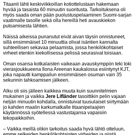
Titaanit lähti keskiviikkoillan kotiottelustaan hakemaan
hyvää ja tasaista 60 minuutin suoritusta. Tarkoituksena oli
myös saada oman pään puolustuspelaaminen Suomi-sarjan
vaatimalle tasolle sekä olla hereillä heti avauskiekon
putoamisesta lähtien.
Näissä aikeissa punanutut eivät aivan täysin onnistuneet,
sillä ensimmäiset 10 minuuttia olivat isäntien kannalta
suhteellisen sekavaa pelaamista, jossa henkilökohtaiset
virheet etenkin kiekollisessa pelissä seurasivat toisiaan.
Oman osansa kotkalaisten vaikeaan avauskymppiin teki toki
vierasjoukkueena Ilona Areenan kaukalossa esiintynyt KJT,
joka napautti kamppailun ensimmäisen osuman vain 35
sekunnin tahkoamisen jälkeen.
Alku oli siis jälleen kaikkea muuta kuin suunnitelmien
mukainen ja vaikka
Jere Lifländer
tasoittikin pelin vajaan
neljän minuutin kohdalla, onnistuivat tuusulaiset siirtymään
jo kahden maalin karkumatkalle titaanipelaajien
käytännössä syötellessä vastustajansa vapaisiin
tekopaikkoihin.
– Vaikka meillä olikin tarkoitus saada hyvä lähtö otteluun,
emme selkeiden henkilökohtaisten virheiden ja niistä