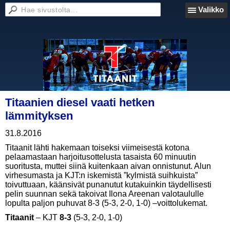
Valikko
Titaanien diesel vaati hetken
lämmityksen
31.8.2016
Titaanit lähti hakemaan toiseksi viimeisestä kotona
pelaamastaan harjoitusottelusta tasaista 60 minuutin
suoritusta, muttei siinä kuitenkaan aivan onnistunut. Alun
virhesumasta ja KJT:n iskemistä ”kylmistä suihkuista”
toivuttuaan, käänsivät punanutut kutakuinkin täydellisesti
pelin suunnan sekä takoivat Ilona Areenan valotaululle
lopulta paljon puhuvat 8-3 (5-3, 2-0, 1-0) –voittolukemat.
Titaanit
– KJT
8-3
(5-3, 2-0, 1-0)