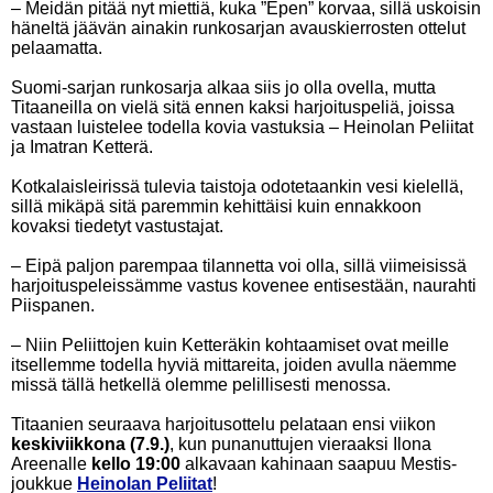
– Meidän pitää nyt miettiä, kuka ”Epen” korvaa, sillä uskoisin
häneltä jäävän ainakin runkosarjan avauskierrosten ottelut
pelaamatta.
Suomi-sarjan runkosarja alkaa siis jo olla ovella, mutta
Titaaneilla on vielä sitä ennen kaksi harjoituspeliä, joissa
vastaan luistelee todella kovia vastuksia – Heinolan Peliitat
ja Imatran Ketterä.
Kotkalaisleirissä tulevia taistoja odotetaankin vesi kielellä,
sillä mikäpä sitä paremmin kehittäisi kuin ennakkoon
kovaksi tiedetyt vastustajat.
– Eipä paljon parempaa tilannetta voi olla, sillä viimeisissä
harjoituspeleissämme vastus kovenee entisestään, naurahti
Piispanen.
– Niin Peliittojen kuin Ketteräkin kohtaamiset ovat meille
itsellemme todella hyviä mittareita, joiden avulla näemme
missä tällä hetkellä olemme pelillisesti menossa.
Titaanien seuraava harjoitusottelu pelataan ensi viikon
keskiviikkona (7.9.)
, kun punanuttujen vieraaksi Ilona
Areenalle
kello 19:00
alkavaan kahinaan saapuu Mestis-
joukkue
Heinolan Peliitat
!