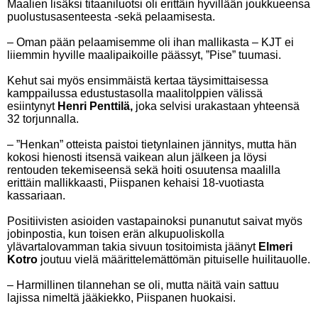
Maalien lisäksi titaaniluotsi oli erittäin hyvillään joukkueensa
puolustusasenteesta -sekä pelaamisesta.
– Oman pään pelaamisemme oli ihan mallikasta – KJT ei
liiemmin hyville maalipaikoille päässyt, ”Pise” tuumasi.
Kehut sai myös ensimmäistä kertaa täysimittaisessa
kamppailussa edustustasolla maalitolppien välissä
esiintynyt
Henri Penttilä,
joka selvisi urakastaan yhteensä
32 torjunnalla.
– ”Henkan” otteista paistoi tietynlainen jännitys, mutta hän
kokosi hienosti itsensä vaikean alun jälkeen ja löysi
rentouden tekemiseensä sekä hoiti osuutensa maalilla
erittäin mallikkaasti, Piispanen kehaisi 18-vuotiasta
kassariaan.
Positiivisten asioiden vastapainoksi punanutut saivat myös
jobinpostia, kun toisen erän alkupuoliskolla
ylävartalovamman takia sivuun tositoimista jäänyt
Elmeri
Kotro
joutuu vielä määrittelemättömän pituiselle huilitauolle.
– Harmillinen tilannehan se oli, mutta näitä vain sattuu
lajissa nimeltä jääkiekko, Piispanen huokaisi.