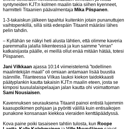
syntyneiden KJT:n kolmen maalin takia siihen kyenneet,
harmitteli Titaanien päävalmentaja
Mika Piispanen
.
1-3-takaiskun jälkeen tapahtui kuitenkin jotain punanuttujen
vaihtopenkillä, sillä siitä edespäin Titaanit määräsi lähes
pelin tahdin.
– Kyllähän se näkyi heti alusta lähtien, että olimme kaveria
paremmalla jalalla liikenteessä ja kun saimme ”virran”
katkaisijasta päälle, ei meillä ollut enää mitään hätää, totesi
Piispanen.
Jani Vilkkaan
ajassa 10:14 viimeistelemä ”todellinen
maalintekijän maali” oli omiaan antamaan lisää buustia
isännille. Tilanteessa Vilkas laukoi kiekon taidokkaasti
päätyplankin kautta takaisin KJT:n maalin eteen, josta se
kimposi tuusulalaispelaajan jalan kautta ohi voimattoman
Sami Nousiaisen
.
Kavennuksen seurauksena Titaanit painoi entistä lujemmin
kaasupolkimen pohjaan ja pyöritti välillä kuin entisaikojen
punakone konsanaan kiekkoa vieraiden kenttäpäädyssä.
Kova paine poiki tasaiseen tahtiin tulosta, kun
Roope
Lantta
,
Kalle Kolehmainen
ja
Ville Myyryläinen
saivat