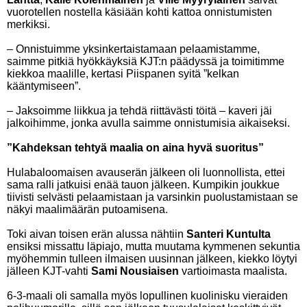
vuorotellen nostella käsiään kohti kattoa onnistumisten
merkiksi.
– Onnistuimme yksinkertaistamaan pelaamistamme,
saimme pitkiä hyökkäyksiä KJT:n päädyssä ja toimitimme
kiekkoa maalille, kertasi Piispanen syitä ”kelkan
kääntymiseen”.
– Jaksoimme liikkua ja tehdä riittävästi töitä – kaveri jäi
jalkoihimme, jonka avulla saimme onnistumisia aikaiseksi.
”Kahdeksan tehtyä maalia on aina hyvä suoritus”
Hulabaloomaisen avauserän jälkeen oli luonnollista, ettei
sama ralli jatkuisi enää tauon jälkeen. Kumpikin joukkue
tiivisti selvästi pelaamistaan ja varsinkin puolustamistaan se
näkyi maalimäärän putoamisena.
Toki aivan toisen erän alussa nähtiin
Santeri Kuntulta
ensiksi missattu läpiajo, mutta muutama kymmenen sekuntia
myöhemmin tulleen ilmaisen uusinnan jälkeen, kiekko löytyi
jälleen KJT-vahti
Sami Nousiaisen
vartioimasta maalista.
6-3-maali oli samalla myös lopullinen kuolinisku vieraiden