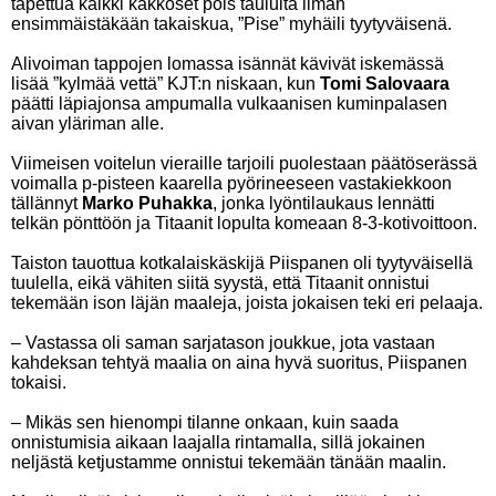
tapettua kaikki kakkoset pois taululta ilman
ensimmäistäkään takaiskua, ”Pise” myhäili tyytyväisenä.
Alivoiman tappojen lomassa isännät kävivät iskemässä
lisää ”kylmää vettä” KJT:n niskaan, kun
Tomi Salovaara
päätti läpiajonsa ampumalla vulkaanisen kuminpalasen
aivan yläriman alle.
Viimeisen voitelun vieraille tarjoili puolestaan päätöserässä
voimalla p-pisteen kaarella pyörineeseen vastakiekkoon
tällännyt
Marko Puhakka
, jonka lyöntilaukaus lennätti
telkän pönttöön ja Titaanit lopulta komeaan 8-3-kotivoittoon.
Taiston tauottua kotkalaiskäskijä Piispanen oli tyytyväisellä
tuulella, eikä vähiten siitä syystä, että Titaanit onnistui
tekemään ison läjän maaleja, joista jokaisen teki eri pelaaja.
– Vastassa oli saman sarjatason joukkue, jota vastaan
kahdeksan tehtyä maalia on aina hyvä suoritus, Piispanen
tokaisi.
– Mikäs sen hienompi tilanne onkaan, kuin saada
onnistumisia aikaan laajalla rintamalla, sillä jokainen
neljästä ketjustamme onnistui tekemään tänään maalin.