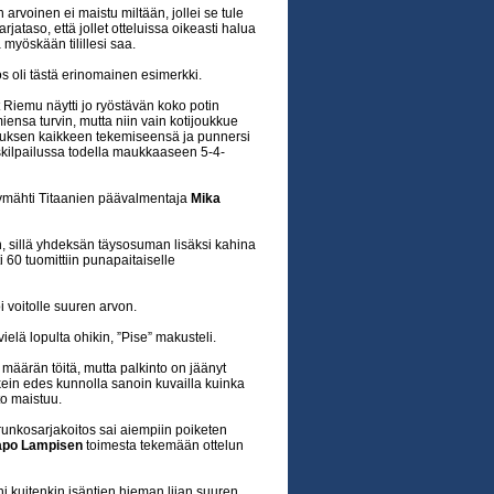
arvoinen ei maistu miltään, jollei se tule
jataso, että jollet otteluissa oikeasti halua
ä myöskään tilillesi saa.
os oli tästä erinomainen esimerkki.
Riemu näytti jo ryöstävän koko potin
nsa turvin, mutta niin vain kotijoukkue
istuksen kaikkeen tekemiseensä ja punnersi
uskilpailussa todella maukkaaseen 5-4-
 hymähti Titaanien päävalmentaja
Mika
n, sillä yhdeksän täysosuman lisäksi kahina
i 60 tuomittiin punapaitaiselle
i voitolle suuren arvon.
ielä lopulta ohikin, ”Pise” makusteli.
äärän töitä, mutta palkinto on jäänyt
ikein edes kunnolla sanoin kuvailla kuinka
to maistuu.
unkosarjakoitos sai aiempiin poiketen
po Lampisen
toimesta tekemään ottelun
 kuitenkin isäntien hieman liian suuren