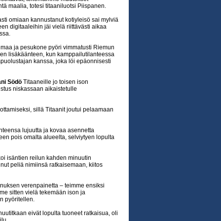
tä maalia, totesi titaaniluotsi Piispanen.
sti omiaan kannustanut kotiyleisö sai mylviä
 digitaaleihin jäi vielä riittävästi aikaa
ssa.
osumaa ja pesukone pyöri vimmatusti Riemun
den lisäkäänteen, kun kamppailutilanteessa
spuolustajan kanssa, joka löi epäonnisesti
ani Södö
Titaaneille jo toisen ison
istus niskassaan aikaistetulle
ottamiseksi, sillä Titaanit joutui pelaamaan
onteensa lujuutta ja kovaa asennetta
en pois omalta alueelta, selviytyen lopulta
oi isäntien reilun kahden minuutin
ut peliä nimiinsä ratkaisemaan, kiitos
ennuksen verenpainetta – teimme ensiksi
me sitten vielä tekemään ison ja
 pyöritellen.
utitkaan eivät lopulta tuoneet ratkaisua, oli
ilu.