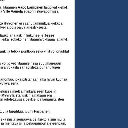
a Titaanien
Aapo Lampinen
laittoivat kiekot
kä
Ville Väinölä
epäonnistuivat omissa
ko Hyvönen
ei saanut ammuttua kiekkoa
lvellä pois päiväjärjestyksestä.
 laukojana askiin liukuneelle
Jesse
, eikä isokokoinen titaanihyökkääjä jättänyt
auki ja telkkä pönttöön sekä villit voitonjuhlat
 voitto veti titaanileirissä suut maireaan
aksi arvokasta sarjapistettä punanuttujen
nontaa, joka piti tänään aika hyvin kutinsa
tyytyväisenä.
tteluissa miettiä minkälaiseen kuosiin
le Myyryläistä
tuskin ainakaan ensi
 odotettavissa pelikieltoa tämäniltaisten
ttuu ja tapahtuu, tuumi Piispanen.
sekä niistä seuraavia pelikieltoja sun muita
 ja mentävä sillä pelaajanipulla eteenpäin,