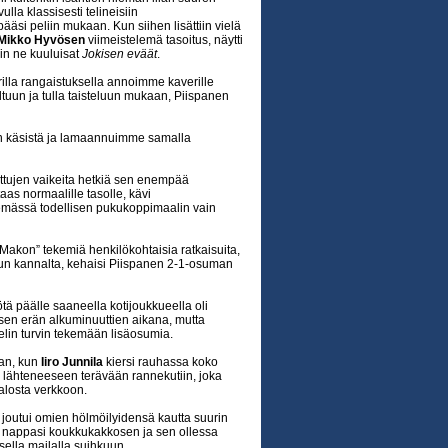
la klassisesti telineisiin
äsi peliin mukaan. Kun siihen lisättiin vielä
Mikko Hyvösen
viimeistelemä tasoitus, näytti
uin ne kuuluisat
Jokisen eväät
.
illa rangaistuksella annoimme kaverille
tuun ja tulla taisteluun mukaan, Piispanen
man käsistä ja lamaannuimme samalla
tujen vaikeita hetkiä sen enempää
as normaalille tasolle, kävi
mässä todellisen pukukoppimaalin vain
 ”Makon” tekemiä henkilökohtaisia ratkaisuita,
ilun kannalta, kehaisi Piispanen 2-1-osuman
ä päälle saaneella kotijoukkueella oli
sen erän alkuminuuttien aikana, mutta
elin turvin tekemään lisäosumia.
aan, kun
Iiro Junnila
kiersi rauhassa koko
tä lähteneeseen terävään rannekutiin, joka
alosta verkkoon.
nit joutui omien hölmöilyidensä kautta suurin
nappasi koukkukakkosen ja sen ollessa
isella mailalla suihkuun.