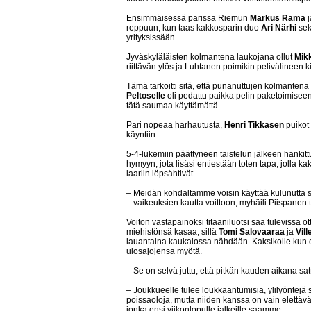
Ensimmäisessä parissa Riemun
Markus Rämä
j
reppuun, kun taas kakkosparin duo
Ari Närhi
se
yrityksissään.
Jyväskyläläisten kolmantena laukojana ollut
Mik
riittävän ylös ja Luhtanen poimikin pelivälineen ki
Tämä tarkoitti sitä, että punanuttujen kolmantena
Peltoselle
oli pedattu paikka pelin paketoimiseen
tätä saumaa käyttämättä.
Pari nopeaa harhautusta,
Henri Tikkasen
puikot 
käyntiin.
5-4-lukemiin päättyneen taistelun jälkeen hankittu
hymyyn, jota lisäsi entiestään toten tapa, jolla k
laariin löpsähtivät.
– Meidän kohdaltamme voisin käyttää kulunutta sa
– vaikeuksien kautta voittoon, myhäili Piispanen 
Voiton vastapainoksi titaaniluotsi saa tulevissa o
miehistönsä kasaa, sillä
Tomi Salovaaraa
ja
Vil
lauantaina kaukalossa nähdään. Kaksikolle kun on
ulosajojensa myötä.
– Se on selvä juttu, että pitkän kauden aikana sa
– Joukkueelle tulee loukkaantumisia, ylilyöntejä 
poissaoloja, mutta niiden kanssa on vain elettävä
jonka ensi viikonlopulle jalkeille saamme.