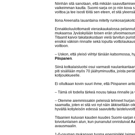
Niinhän sitä sanotaan, että mikään saavuttamisen 
vaikeimman kautta. Suomi-sarja on jo niin kova sar
voittoa ja tee isosti töitä sen eteen, et sitä yleens
Ilona Areenalla lauantaina mitelty runkosarjakoit
Ennakkoluulottomasti vieraskaukalossa pelannut 
mukaansa Jyväskylään toisen erän ylivoimaosumie
Titaanit kaivoi takataskustaan vielä tarvitun pur
ensiksi väkisin rinnalle sekä lopulta voittolauka
voittoon.
– Uskon, että yleisö viihtyi tänään katsomossa,
Piispanen
.
Siinä kotkalaisluotsi osui varmasti naulankantaa
piti sisällään myös 70 jäähyminuuttia, joista perät
kotijoukkueelle.
Ei ollutkaan kovin suuri ihme, että Piispanen anto
– Tämä oli todella tärkeä nousu takaa rinnalle ja v
– Olemme aiemmissakin peleissä tehneet hurjan m
saamatta, joten ei sitä voi nyt näin äkkiseltään o
hyvältä kotiyleisön edessä saavutettu taisteluvoit
Titaanien kuluvan kauden kuudes Suomi-sarjan r
toivotunlaisen alun, kun punanutut onnistuivat
Aa
avausmaalin.
1-0-osuman mukanaan tuoma energipiikki laimeni