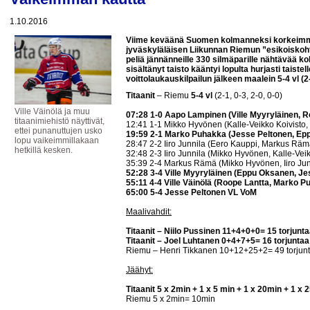
1.10.2016
Viime keväänä Suomen kolmanneksi korkeimmal
jyväskyläläisen Liikunnan Riemun ”esikoiskoht
peliä jännänneille 330 silmäparille nähtävää k
sisältänyt taisto kääntyi lopulta hurjasti taist
voittolaukauskilpailun jälkeen maalein 5-4 vl (2-1
Titaanit
– Riemu
5-4 vl
(2-1, 0-3, 2-0, 0-0)
Ville Väinölä ja muu
07:28 1-0 Aapo Lampinen (Ville Myyryläinen, R
titaanimiehistö näyttivät,
12:41 1-1 Mikko Hyvönen (Kalle-Veikko Koivisto, I
ettei punanuttujen usko
19:59 2-1 Marko Puhakka (Jesse Peltonen, Ep
lopu vaikeimmillakaan
28:47 2-2 Iiro Junnila (Eero Kauppi, Markus Räm
hetkillä kesken.
32:48 2-3 Iiro Junnila (Mikko Hyvönen, Kalle-Vei
35:39 2-4 Markus Rämä (Mikko Hyvönen, Iiro Jun
52:28 3-4 Ville Myyryläinen (Eppu Oksanen, Je
55:11 4-4 Ville Väinölä (Roope Lantta, Marko P
65:00 5-4 Jesse Peltonen VL VoM
Maalivahdit:
Titaanit – Niilo Pussinen 11+4+0+0= 15 torjuntaa
Titaanit – Joel Luhtanen 0+4+7+5= 16 torjuntaa
Riemu – Henri Tikkanen 10+12+25+2= 49 torjun
Jäähyt:
Titaanit 5 x 2min + 1 x 5 min + 1 x 20min + 1 x
Riemu 5 x 2min= 10min