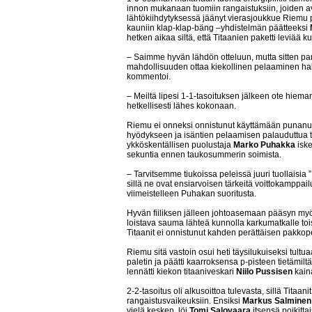
innon mukanaan tuomiin rangaistuksiin, joiden avul
lähtökiihdytyksessä jäänyt vierasjoukkue Riemu pä
kauniin klap-klap-bäng –yhdistelmän päätteeksi
hetken aikaa siltä, että Titaanien paketti leviää k
– Saimme hyvän lähdön otteluun, mutta sitten par
mahdollisuuden ottaa kiekollinen pelaaminen hal
kommentoi.
– Meiltä lipesi 1-1-tasoituksen jälkeen ote hie
hetkellisesti lähes kokonaan.
Riemu ei onneksi onnistunut käyttämään punanut
hyödykseen ja isäntien pelaamisen palauduttua ta
ykköskentällisen puolustaja
Marko Puhakka
iske
sekuntia ennen taukosummerin soimista.
– Tarvitsemme tiukoissa peleissä juuri tuollaisia
sillä ne ovat ensiarvoisen tärkeitä voittokamppa
viimeistelleen Puhakan suoritusta.
Hyvän fiiliksen jälleen johtoasemaan pääsyn myöt
loistava sauma lähteä kunnolla karkumatkalle toi
Titaanit ei onnistunut kahden perättäisen pakkop
Riemu sitä vastoin osui heti täysilukuiseksi tultu
paletin ja päätti kaarroksensa p-pisteen tietämil
lennätti kiekon titaaniveskari
Niilo Pussisen
kain
2-2-tasoitus oli alkusoittoa tulevasta, sillä Titaa
rangaistusvaikeuksiin. Ensiksi
Markus Salminen
vielä kesken, löi
Tomi Salovaara
itsensä poikitta