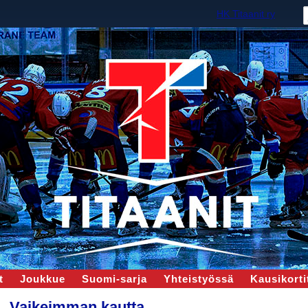
HK Titaanit ry
t
Joukkue
Suomi-sarja
Yhteistyössä
Kausikortit
Vaikeimman kautta