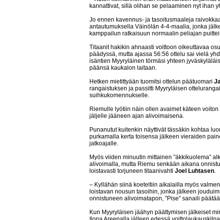
kannattivat, sillä olihan se pelaaminen nyt ihan yh
Jo ennen kavennus- ja tasoitusmaaleja raivokkaa
antautumuksella Väinölän 4-4-maalia, jonka jälkeen
kamppailun ratkaisuun normaalin peliajan puittei
Titaanit hakikin ahnaasti voittoon oikeuttavaa 
päädyssä, mutta ajassa 56:56 ottelu sai vielä yh
isäntien Myyryläinen törmäsi yhteen jyväskyläläi
päänsä kaukalon laitaan.
Hetken mietittyään tuomitsi ottelun päätuomari
J
rangaistuksen ja passitti Myyryläisen otteluranga
suihkukomennukselle.
Riemulle lyötiin näin ollen avaimet käteen voiton 
jäljelle jääneen ajan alivoimaisena.
Punanutut kuitenkin näyttivät tässäkin kohtaa lu
purkamalla kerta toisensa jälkeen vieraiden paine
jatkoajalle.
Myös viiden minuutin mittainen ”äkkikuolema” alk
alivoimalla, mutta Riemu senkään aikana onnistun
loistavasti torjuneen titaanivahti
Joel Luhtasen
.
– Kyllähän siinä koeteltiin aikalailla myös valm
loistavan nousun tasoihin, jonka jälkeen jouduim
onnistuneen alivoimatapon, ”Pise” sanaili päätään
Kun Myyryläisen jäähyn päättymisen jälkeiset minu
Ilona Areenalla jälleen edessä voittolaukauskilpa