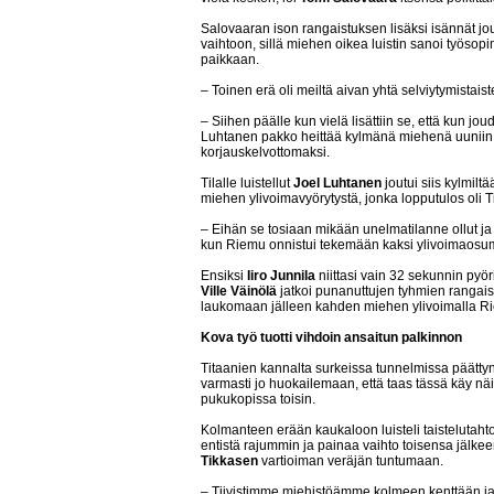
Salovaaran ison rangaistuksen lisäksi isännät j
vaihtoon, sillä miehen oikea luistin sanoi työso
paikkaan.
– Toinen erä oli meiltä aivan yhtä selviytymistais
– Siihen päälle kun vielä lisättiin se, että kun j
Luhtanen pakko heittää kylmänä miehenä uuniin,
korjauskelvottomaksi.
Tilalle luistellut
Joel Luhtanen
joutui siis kylmi
miehen ylivoimavyörytystä, jonka lopputulos oli T
– Eihän se tosiaan mikään unelmatilanne ollut ja
kun Riemu onnistui tekemään kaksi ylivoimaosuma
Ensiksi
Iiro Junnila
niittasi vain 32 sekunnin pyö
Ville Väinölä
jatkoi punanuttujen tyhmien rangaist
laukomaan jälleen kahden miehen ylivoimalla Ri
Kova työ tuotti vihdoin ansaitun palkinnon
Titaanien kannalta surkeissa tunnelmissa päätt
varmasti jo huokailemaan, että taas tässä käy nä
pukukopissa toisin.
Kolmanteen erään kaukaloon luisteli taistelutahtoi
entistä rajummin ja painaa vaihto toisensa jälke
Tikkasen
vartioiman veräjän tuntumaan.
– Tiivistimme miehistöämme kolmeen kenttään ja