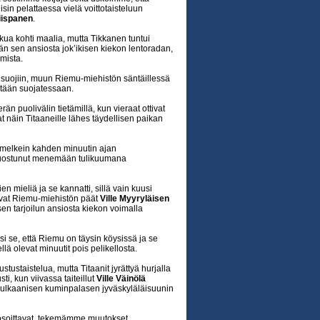
in pelattaessa vielä voittotaisteluun
iispanen
.
kua kohti maalia, mutta Tikkanen tuntui
n sen ansiosta jok’ikisen kiekon lentoradan,
mista.
 suojiin, muun Riemu-miehistön säntäillessä
ätään suojatessaan.
än puolivälin tietämillä, kun vieraat ottivat
t näin Titaaneille lähes täydellisen paikan
 melkein kahden minuutin ajan
 suostunut menemään tulikuumana
n mieliä ja se kannatti, sillä vain kuusi
uivat Riemu-miehistön päät
Ville Myyryläisen
en tarjoilun ansiosta kiekon voimalla
i se, että Riemu on täysin köysissä ja se
ellä olevat minuutit pois pelikellosta.
ustaistelua, mutta Titaanit jyrättyä hurjalla
ti, kun viivassa taiteillut
Ville Väinölä
la vulkaanisen kuminpalasen jyväskyläläisuunin
osoittavat, tekemämme muutokset