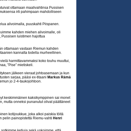
outuivat ottamaan maalivahtinsa Pussisen
pimuksensa irti pahimpaan mahdolliseen
telua alivoimalla, puuskahti Piispanen.
ouduimme kahden miehen alivoimalle, oli
 Pussisen luistimen hajottua
ltään ottamaan vastaan Riemun kahden
itaanien kannalta todella murheellinen.
 vielä harmittavammaksi koko touhu muuttui,
a, ”Pise” mietiskeli.
rityksen jälkeen vieraat johtoasemaan ja kun
usten sarjaa, pääsi ex-titaani
Markus Rämä
emun jo 2-4-taukojohtoon.
ynyt keskimmäinen kaksikymppinen sai monet
in, mutta onneksi punanutut olivat päättäneet
nen kotijoukkue, joka alkoi paiskia töitä
en pelin painopistettä Riemu-vahti
Henri
 sotkimme ketjuja sekä uskoimme, että