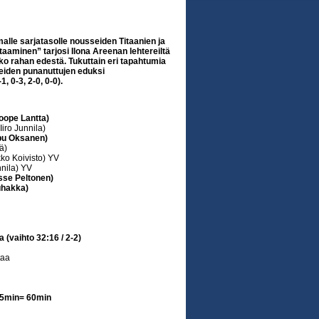
le sarjatasolle nousseiden Titaanien ja
aaminen” tarjosi Ilona Areenan lehtereiltä
oko rahan edestä. Tukuttain eri tapahtumia
elleiden punanuttujen eduksi
, 0-3, 2-0, 0-0).
oope Lantta)
iro Junnila)
pu Oksanen)
ä)
kko Koivisto) YV
nila) YV
sse Peltonen)
uhakka)
 (vaihto 32:16 / 2-2)
taa
 25min= 60min