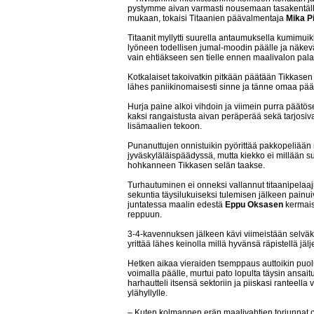
pystymme aivan varmasti nousemaan tasakentällis
mukaan, tokaisi Titaanien päävalmentaja
Mika P
Titaanit myllytti suurella antaumuksella kumimuik
lyöneen todellisen jumal-moodin päälle ja näkevä
vain ehtiäkseen sen tielle ennen maalivalon pala
Kotkalaiset takoivatkin pitkään päätään Tikkasen
lähes paniikinomaisesti sinne ja tänne omaa pä
Hurja paine alkoi vihdoin ja viimein purra päätöser
kaksi rangaistusta aivan peräperää sekä tarjosiva
lisämaalien tekoon.
Punanuttujen onnistuikin pyörittää pakkopeliään
jyväskyläläispäädyssä, mutta kiekko ei millään
hohkanneen Tikkasen selän taakse.
Turhautuminen ei onneksi vallannut titaanipelaajie
sekuntia täysilukuiseksi tulemisen jälkeen pain
juntatessa maalin edestä
Eppu Oksasen
kermais
reppuun.
3-4-kavennuksen jälkeen kävi viimeistään selväks
yrittää lähes keinolla millä hyvänsä räpistellä jälj
Hetken aikaa vieraiden tsemppaus auttoikin puolust
voimalla päälle, murtui pato lopulta täysin ansaitus
harhautteli itsensä sektoriin ja piiskasi ranteel
ylähyllylle.
– Kuten kolmannen erän maalivahtien torjunnat 