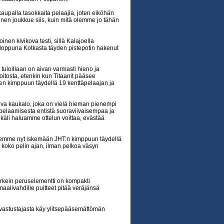
aupalla tasokkaita pelaajia, joten eiköhän
nen joukkue siis, kuin mitä olemme jo tähän
nen kivikova testi, sillä Kalajoella
nloppuna Kotkasta täyden pistepotin hakenut
tuloillaan on aivan varmasti hieno ja
tosta, etenkin kun Titaanit pääsee
en kimppuun täydellä 19 kenttäpelaajan ja
leva kaukalo, joka on vielä hieman pienempi
e pelaamisesta entistä suoraviivaisempaa ja
ikäli haluamme ottelun voittaa, evästää
semme nyt iskemään JHT:n kimppuun täydellä
n koko pelin ajan, ilman pelkoa väsyn
tärkein peruselementti on kompakti
maalivahdille puitteet pitää veräjänsä
 vastustajasta käy ylitsepääsemättömän