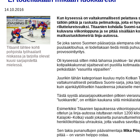
14.10.2016
Kun kyseessä on valtakunnallisesti pelattava s
tällöin pitkiä ja raskaita pelimatkoja, joita ei 
rilluttelureissuiksi. Titaanien kohdalla Suomi-
kuluvana viikonloppuna ja se pitää sisällään ko
matkustuskilometriä linja-autossa.
Se joka sanoo Suomen pääsarjoja alempana olevi
Titaanit lähtee kohti
puulaakitouhua, ei todellakaan tiedä mistä puhuu
pohjoista työhaalarit
provosointiyritys.
niskassa ja tarjolla olevat
kuusi sarjapistettä
Oli kyseessä sitten mikä tahansa joukkue- tai yksi
mielessä.
kotipaikkakunnat sijaitsevat eri puolilla kotimaata,
pelkästään ”vasurilla vippaillen”.
Juurikin tähän kategoriaan kuuluu myös Kotkan T
valtakunnallisesti pelattava Suomi-sarja, joka tar
kuin ajankäytöllisetkin haasteensa jokaiselle me
Tästä syystä alasarjajoukkueiden pitkien vierasr
”luokkaretki”, on erittäin kaukana siitä minkälaist
Esimerkiksi Titaanien tapauksessa viikonloppun
ottelun ja linja-autossa istuttavan reilun 1200 
Kalajoki–Kotka) vaatii jokaiselta punanuttumiehis
henkilökohtaisia uhrauksia, jotta vaativa savotta
Sen takia punanuttujen päävalmentaja
Mika Pii
pitää – on varsin helppo ostaa.