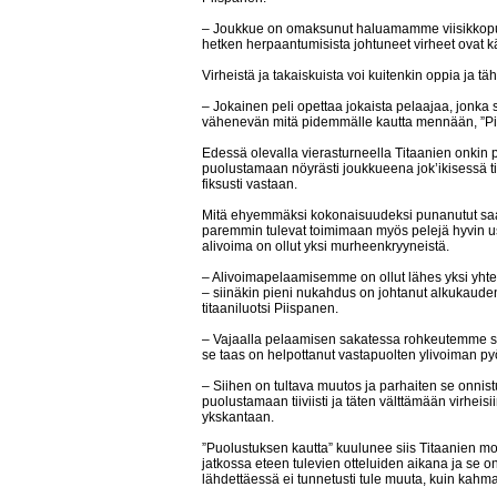
– Joukkue on omaksunut haluamamme viisikkopuol
hetken herpaantumisista johtuneet virheet ovat käy
Virheistä ja takaiskuista voi kuitenkin oppia ja t
– Jokainen peli opettaa jokaista pelaajaa, jonk
vähenevän mitä pidemmälle kautta mennään, ”Pi
Edessä olevalla vierasturneella Titaanien onkin 
puolustamaan nöyrästi joukkueena jok’ikisessä t
fiksusti vastaan.
Mitä ehyemmäksi kokonaisuudeksi punanutut saa
paremmin tulevat toimimaan myös pelejä hyvin usein
alivoima on ollut yksi murheenkryyneistä.
– Alivoimapelaamisemme on ollut lähes yksi yhte
– siinäkin pieni nukahdus on johtanut alkukaude
titaaniluotsi Piispanen.
– Vajaalla pelaamisen sakatessa rohkeutemme s
se taas on helpottanut vastapuolten ylivoiman pyö
– Siihen on tultava muutos ja parhaiten se onn
puolustamaan tiiviisti ja täten välttämään virheisii
ykskantaan.
”Puolustuksen kautta” kuulunee siis Titaanien mo
jatkossa eteen tulevien otteluiden aikana ja se on 
lähdettäessä ei tunnetusti tule muuta, kuin kahm