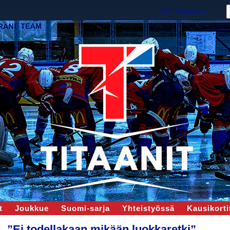
HK Titaanit ry
t
Joukkue
Suomi-sarja
Yhteistyössä
Kausikortit
”Ei todellakaan mikään luokkaretki”