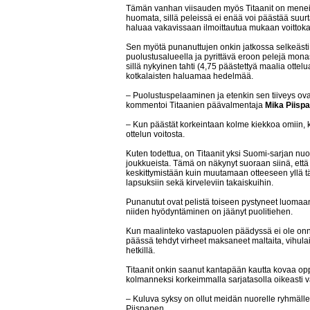
Tämän vanhan viisauden myös Titaanit on meneil
huomata, sillä peleissä ei enää voi päästää suu
haluaa vakavissaan ilmoittautua mukaan voittok
Sen myötä punanuttujen onkin jatkossa selkeästi 
puolustusalueella ja pyrittävä eroon pelejä monast
sillä nykyinen tahti (4,75 päästettyä maalia ottel
kotkalaisten haluamaa hedelmää.
– Puolustuspelaaminen ja etenkin sen tiiveys ovat t
kommentoi Titaanien päävalmentaja
Mika Piisp
– Kun päästät korkeintaan kolme kiekkoa omiin, 
ottelun voitosta.
Kuten todettua, on Titaanit yksi Suomi-sarjan n
joukkueista. Tämä on näkynyt suoraan siinä, että 
keskittymistään kuin muutamaan otteeseen yllä täy
lapsuksiin sekä kirveleviin takaiskuihin.
Punanutut ovat pelistä toiseen pystyneet luomaan
niiden hyödyntäminen on jäänyt puolitiehen.
Kun maalinteko vastapuolen päädyssä ei ole onni
päässä tehdyt virheet maksaneet maltaita, vihulais
hetkillä.
Titaanit onkin saanut kantapään kautta kovaa op
kolmanneksi korkeimmalla sarjatasolla oikeasti v
– Kuluva syksy on ollut meidän nuorelle ryhmälle
Piispanen.