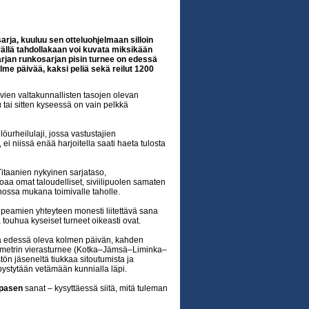
arja, kuuluu sen otteluohjelmaan silloin
hyvällä tahdollakaan voi kuvata miksikään
sarjan runkosarjan pisin turnee on edessä
lme päivää, kaksi peliä sekä reilut 1200
en valtakunnallisten tasojen olevan
 tai sitten kyseessä on vain pelkkä
löurheilulaji, jossa vastustajien
 ei niissä enää harjoitella saati haeta tulosta
itaanien nykyinen sarjataso,
joaa omat taloudelliset, siviilipuolen samaten
nossa mukana toimivalle taholle.
upeamien yhteyteen monesti liitettävä sana
a touhua kyseiset turneet oikeasti ovat.
a edessä oleva kolmen päivän, kahden
kilometrin vierasturnee (Kotka–Jämsä–Liminka–
tön jäseneltä tiukkaa sitoutumista ja
 pystytään vetämään kunnialla läpi.
spasen
sanat – kysyttäessä siitä, mitä tuleman