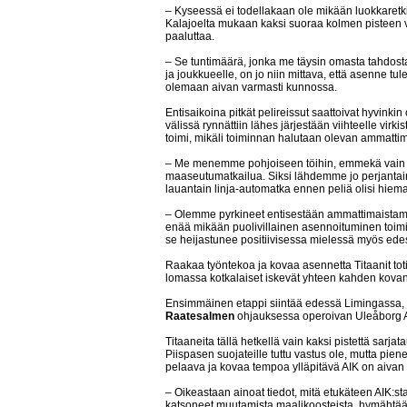
– Kyseessä ei todellakaan ole mikään luokkaretk
Kalajoelta mukaan kaksi suoraa kolmen pisteen voi
paaluttaa.
– Se tuntimäärä, jonka me täysin omasta tahdosta
ja joukkueelle, on jo niin mittava, että asenne tule
olemaan aivan varmasti kunnossa.
Entisaikoina pitkät pelireissut saattoivat hyvinkin o
välissä rynnättiin lähes järjestään viihteelle v
toimi, mikäli toiminnan halutaan olevan ammattim
– Me menemme pohjoiseen töihin, emmekä vain 
maaseutumatkailua. Siksi lähdemme jo perjantai
lauantain linja-automatka ennen peliä olisi hiem
– Olemme pyrkineet entisestään ammattimaistama
enää mikään puolivillainen asennoituminen toi
se heijastunee positiivisessa mielessä myös ede
Raakaa työntekoa ja kovaa asennetta Titaanit totis
lomassa kotkalaiset iskevät yhteen kahden kova
Ensimmäinen etappi siintää edessä Limingassa,
Raatesalmen
ohjauksessa operoivan Uleåborg A.
Titaaneita tällä hetkellä vain kaksi pistettä sarja
Piispasen suojateille tuttu vastus ole, mutta pie
pelaava ja kovaa tempoa ylläpitävä AIK on aivan 
– Oikeastaan ainoat tiedot, mitä etukäteen AIK:st
katsoneet muutamista maalikoosteista, hymähtää t