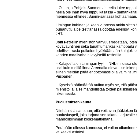
– Oulun ja Pohjois-Suomen alueelta tulee roppak
heillä ole ihan hyvä nippu kasassa – samankaltai
mennessä ehtineet Suomi-sarjassa kohtaamaan.
Limingan kahinan jälkeen vuorossa onkin sitten toi
punanuttuja peitset tanassa odottaa edellisviiko
JHT.
Joni Petrellin
miehistön vahvuus tiedetään, joten 
kovavauhtinen sekä tapahtumarikas kamppailu voi
edelliskerrasta poiketen hyökkäämään kalajokist
kahden maalivahdin levyisellä rosterilla.
– Kalajoella on Limingan tyyliin NHL-mitoissa o
aski kuin meillä Ilona Areenalla oleva – se teke
siihen meidän pitää ehdottomasti olla valmiita, m
Piispanen.
– Kyseistä päämäärää auttaa myös se, että pää
miehistöllä ja se mahdollistaa töiden paiskimise
iskemisestä.
Puolustuksen kautta
Niinhän sitä sanotaan, että voittavan jääkiekon 
puolustuspeli, joka tarjoaa sen takana torjuvalle 
mahdollisimman koskemattomana.
Peräpään ollessa kunnossa, ei voiton ottaminen
vaikeaksi asiaksi.