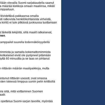
lään olevalla Suomi-sarjakaudella saanut
rta määrää kiekkoja omaan maaliinsa, mikäli
amppailuun.
tiivistettävä pakkaansa omalla
i ratkovista henkilökohtaisista virheistä,
ua kohti) ei tule pitkässä juoksussa tuottamaan
ärkeitä tekijöitä, sillä maalit ratkaisevat,
anen
.
kamppailet suurella todennäköisyydellä
uorimmista ja samalla kokemattomimmista
kotkalaiset eivät ole pystyneet pitämään
ttä 60 minuuttia ja se taas on johtanut
 riittävän määrän maalipaikkoja, mutta
stunut riittävän useasti, ovat omassa
ten iskiessä limppua uuniin pelin kriittisillä
pia siitä, mitä voittaminen Suomen
aatii.
 opettelua Suomi-sarjan tavoille, myöntää