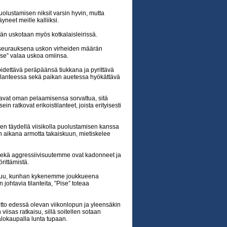
ustamisen niksit varsin hyvin, mutta
neet meille kalliiksi.
ähän uskotaan myös kotkalaisleirissä.
a seurauksena uskon virheiden määrän
se” valaa uskoa omiinsa.
pidettävä peräpäänsä tiukkana ja pyrittävä
ilanteessa sekä paikan auetessa hyökättävä
vat oman pelaamisensa sorvattua, sitä
 ratkovat erikoistilanteet, joista erityisesti
en täydellä viisikolla puolustamisen kanssa
n aikana armotta takaiskuun, mietiskelee
ekä aggressiivisuutemme ovat kadonneet ja
rittämistä.
istuu, kunhan kykenemme joukkueena
n johtavia tilanteita, ”Pise” toteaa
tto edessä olevan viikonlopun ja yleensäkin
viisas ratkaisu, sillä soitellen sotaan
alokaupalla lunta tupaan.