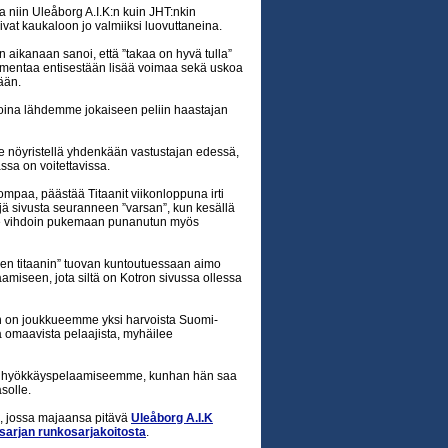
a niin Uleåborg A.I.K:n kuin JHT:nkin
uisivat kaukaloon jo valmiiksi luovuttaneina.
in aikanaan sanoi, että ”takaa on hyvä tulla”
ammentaa entisestään lisää voimaa sekä uskoa
ään.
sijoina lähdemme jokaiseen peliin haastajan
se nöyristellä yhdenkään vastustajan edessä,
assa on voitettavissa.
ompaa, päästää Titaanit viikonloppuna irti
 sivusta seuranneen ”varsan”, kun kesällä
 vihdoin pukemaan punanutun myös
ven titaanin” tuovan kuntoutuessaan aimo
iseen, jota siltä on Kotron sivussa ollessa
än on joukkueemme yksi harvoista Suomi-
 omaavista pelaajista, myhäilee
- ja hyökkäyspelaamiseemme, kunhan hän saa
solle.
 jossa majaansa pitävä
Uleåborg A.I.K
sarjan runkosarjakoitosta
.