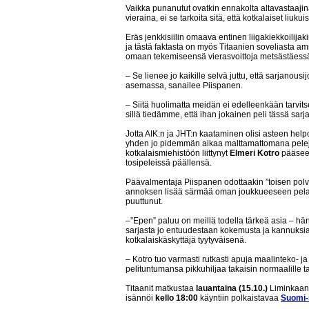
Vaikka punanutut ovatkin ennakolta altavastaajin
vieraina, ei se tarkoita sitä, että kotkalaiset liuk
Eräs jenkkisiilin omaava entinen liigakiekkoilijak
ja tästä faktasta on myös Titaanien soveliasta 
omaan tekemiseensä vierasvoittoja metsästäess
– Se lienee jo kaikille selvä juttu, että sarjanou
asemassa, sanailee Piispanen.
– Siitä huolimatta meidän ei edelleenkään tarvit
sillä tiedämme, että ihan jokainen peli tässä sarj
Jotta AIK:n ja JHT:n kaataminen olisi asteen help
yhden jo pidemmän aikaa malttamattomana pelejä
kotkalaismiehistöön liittynyt
Elmeri Kotro
pääsee
tosipeleissä päällensä.
Päävalmentaja Piispanen odottaakin ”toisen pol
annoksen lisää särmää oman joukkueeseen pelaam
puuttunut.
–”Epen” paluu on meillä todella tärkeä asia – h
sarjasta jo entuudestaan kokemusta ja kannuksia
kotkalaiskäskyttäjä tyytyväisenä.
– Kotro tuo varmasti rutkasti apuja maalinteko
pelituntumansa pikkuhiljaa takaisin normaalille ta
Titaanit matkustaa
lauantaina (15.10.)
Liminkaan,
isännöi
kello 18:00
käyntiin polkaistavaa
Suomi-