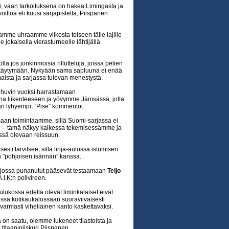
i, vaan tarkoituksena on hakea Limingasta ja
ttoa eli kuusi sarjapistettä, Piispanen
mme uhraamme viikosta toiseen tälle lajille
e jokaisella vierasturneelle lähtijällä
lla jos jonkinmoisia rillutteluja, joissa pelien
irkistäytymään. Nykyään sama sapluuna ei enää
aista ja sarjassa tulevan menestystä.
huvin vuoksi harrastamaan
na liikenteeseen ja yövymme Jämsässä, jotta
an lyhyempi, ”Pise” kommentoi.
an toimintaamme, sillä Suomi-sarjassa ei
mi – tämä näkyy kaikessa tekemisessämme ja
ssä olevaan reissuun.
esti tarvitsee, sillä linja-autossa istumisen
n ”pohjoisen isännän” kanssa.
 jossa punanutut pääsevät testaamaan
Teijo
I.K:n pelivireen.
taulukossa edellä olevat liminkalaiset eivät
nessä kotikaukalossaan suoraviivaisesti
varmasti viheliäinen kanto kaskettavaksi.
a on saatu, olemme lukeneet tilastoista ja
itaanipiiskuri Piispanen.