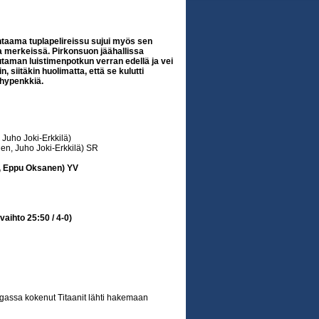
taama tuplapelireissu sujui myös sen
a merkeissä. Pirkonsuon jäähallissa
taman luistimenpotkun verran edellä ja vei
n, siitäkin huolimatta, että se kulutti
ähypenkkiä.
 Juho Joki-Erkkilä)
en, Juho Joki-Erkkilä) SR
, Eppu Oksanen) YV
vaihto 25:50 / 4-0)
ngassa kokenut Titaanit lähti hakemaan