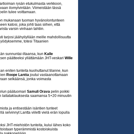
vartioiman rysän etukulmasta verkkoon,
kovaan ilomylvintään. Viimeistään tässä
 pelin tulee voittamaan.
oiton mukanaan tuoman hyvänolontunteen
 katosi, joka johti taas siihen, että
rista varsin vinhaan tahtiin.
i tarjosi jäähyilyllään meille mahdollisuutta
 hyödyksemme, totesi Titaanien
kään sunnuntai-iltaansa, kun
Kalle
sen päätteeksi yllättämään JHT-veskari
Wille
an eniten tunteita kuohuttanut tilanne, kun
nien
Roope Lantta
joutui vastaanottamaan
raan selkäänsä, jonka voimasta
ttelun päätuomari
Samuli Orava
pelin poikki
in laitataklauksesta saamansa 5+20 minuutin
miota ja entisestään isäntien tunteet
lä selvinnyt Lantta viiletti vielä erän lopulla
si JHT-miehistön tunteita, kului lähes koko
n toistaan typerämmistä kostoiskuista
lla pakkopeliään.