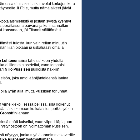
äimessa oli maksella kalavelat korkojen kera
käyneelle JHT:lle, mutta nämä aikeet jäivät
tkalaismiehistö ei jostain syystä kyennyt
perättäisenä päivänä ja kun isännätkin
t konsanaan, jäi Titaanit välittömästi
tömästi tulosta, kun vain reilun minuutin
man liian pitkään ja uskaliaasti omalla
le Lehtonen
siirsi lähestulkoon yhdellä
joka ei liiemmin asetellut, vaan tempaisi
ari
Niilo Pussisen
puikoista häkkiin.
eisön, joka antoi äänijänteidensä laulaa,
n.
lla jyrän alla, mutta Pussisen torjunnat
 virhe kiekollisessa pelissä, sillä kokenut
päällä katkomaan kotkalaisten poikkisyötön
Gronoffin
lapaan.
insä enää katsellut, vaan viipotti läpiajoon
 rystynostoon ohi voimattoman Pussisen.
ä nöyryys, jonka myötä annoimme kaverille
Mika Piispanen
tyytymättömänä.