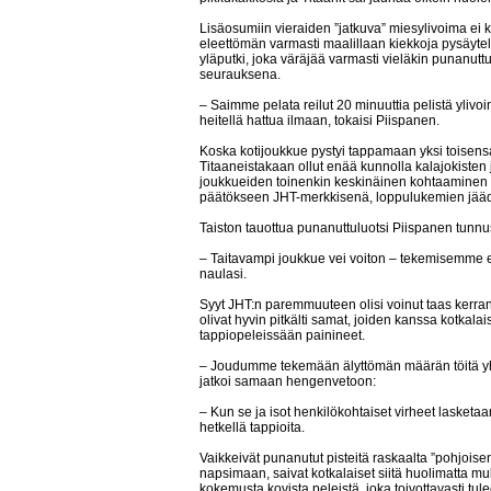
Lisäosumiin vieraiden ”jatkuva” miesylivoima ei ku
eleettömän varmasti maalillaan kiekkoja pysäytel
yläputki, joka väräjää varmasti vieläkin punanutt
seurauksena.
– Saimme pelata reilut 20 minuuttia pelistä ylivoim
heitellä hattua ilmaan, tokaisi Piispanen.
Koska kotijoukkue pystyi tappamaan yksi toisensa
Titaaneistakaan ollut enää kunnolla kalajokist
joukkueiden toinenkin keskinäinen kohtaaminen
päätökseen JHT-merkkisenä, loppulukemien jääd
Taiston tauottua punanuttuluotsi Piispanen tunn
– Taitavampi joukkue vei voiton – tekemisemme ei o
naulasi.
Syyt JHT:n paremmuuteen olisi voinut taas kerran a
olivat hyvin pitkälti samat, joiden kanssa kotkal
tappiopeleissään painineet.
– Joudumme tekemään älyttömän määrän töitä yhd
jatkoi samaan hengenvetoon:
– Kun se ja isot henkilökohtaiset virheet lasketaan
hetkellä tappioita.
Vaikkeivät punanutut pisteitä raskaalta ”pohjoise
napsimaan, saivat kotkalaiset siitä huolimatta mu
kokemusta kovista peleistä, joka toivottavasti tu