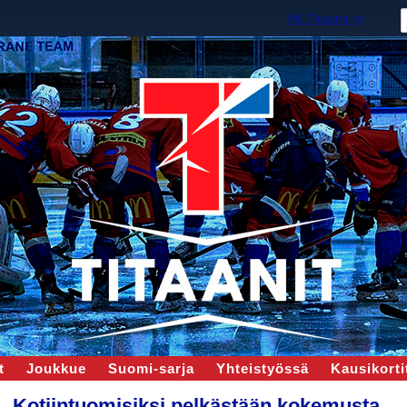
HK Titaanit ry
t
Joukkue
Suomi-sarja
Yhteistyössä
Kausikortit
Kotiintuomisiksi pelkästään kokemusta