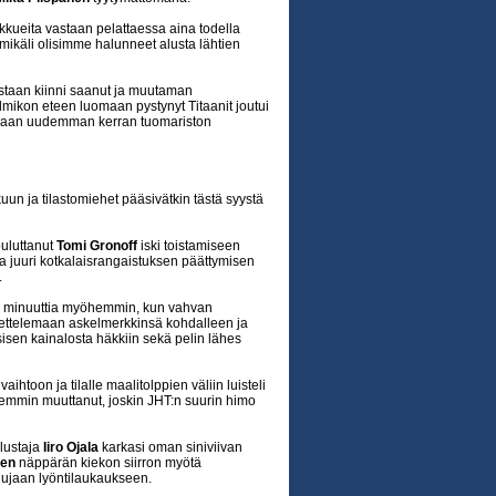
kkueita vastaan pelattaessa aina todella
 mikäli olisimme halunneet alusta lähtien
staan kiinni saanut ja muutaman
lmikon eteen luomaan pystynyt Titaanit joutui
ttuaan uudemman kerran tuomariston
lkuun ja tilastomiehet pääsivätkin tästä syystä
uluttanut
Tomi Gronoff
iski toistamiseen
la juuri kotkalaisrangaistuksen päättymisen
.
lme minuuttia myöhemmin, kun vahvan
ettelemaan askelmerkkinsä kohdalleen ja
isen kainalosta häkkiin sekä pelin lähes
vaihtoon ja tilalle maalitolppien väliin luisteli
emmin muuttanut, joskin JHT:n suurin himo
olustaja
Iiro Ojala
karkasi oman siniviivan
sen
näppärän kiekon siirron myötä
nlujaan lyöntilaukaukseen.