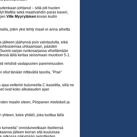
itenkaan johtanut – siitä piti huolen
lyt Mattila sekä maalivahdin paras kaveri,
ujen
Ville Myyryläisen
kovan kudin
alla, joten yksi tehty maali ei anna aihetta
 jälkeen jäähynsä pois valotaululta, eikä
en johtoasemaa uhkaamaan, päästiin
 Suomi-sarjan runkosarjassa viheltämään
essä tällä kertaa seisomaan muotoon 5-1.
usti rehdisti vastapuolen paremmuuden.
llut tänään riittävällä tasolla, ”Pise”
jaa eetteriin kuluneelta C-kasetilta, sillä ne
aiset ovat koko alkukauden ajan
en maalin eteen, Piispanen mietiskeli ja
 yhteen, tulee yhtälö, joka tuottaa tällä
n turneelta” onnistuneetkaan itsellensä
kaansa jälleen kerran sitä kuuluisaa
lee jatkossa näkymään peliotteiden