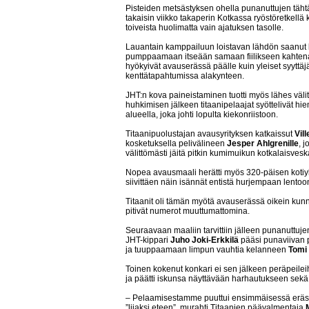
Pisteiden metsästyksen ohella punanuttujen täht
takaisin viikko takaperin Kotkassa ryöstöretkellä 
toiveista huolimatta vain ajatuksen tasolle.
Lauantain kamppailuun loistavan lähdön saanut ko
pumppaamaan itseään samaan fiilikseen kahtena 
hyökyivät avauserässä päälle kuin yleiset syyttäjä
kenttätapahtumissa alakynteen.
JHT:n kova paineistaminen tuotti myös lähes välit
huhkimisen jälkeen titaanipelaajat syöttelivät hie
alueella, joka johti lopulta kiekonriistoon.
Titaanipuolustajan avausyrityksen katkaissut
Vil
kosketuksella pelivälineen
Jesper Ahlgrenille
, 
välittömästi jäitä pitkin kumimuikun kotkalaisvesk
Nopea avausmaali herätti myös 320-päisen kotiyl
siivittäen näin isännät entistä hurjempaan lentoo
Titaanit oli tämän myötä avauserässä oikein kunno
pitivät numerot muuttumattomina.
Seuraavaan maaliin tarvittiin jälleen punanuttujen
JHT-kippari
Juho Joki-Erkkilä
pääsi punaviivan 
ja tuuppaamaan limpun vauhtia kelanneen
Tomi 
Toinen kokenut konkari ei sen jälkeen peräpeileih
ja päätti iskunsa näyttävään harhautukseen sekä
– Pelaamisestamme puuttui ensimmäisessä eräss
”liiaksi eteen”, murahti Titaanien päävalmentaja