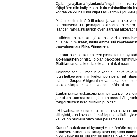
Ojalan jysäyttämä ”tykinkuula” sujahti Luhtasen 
räjäyttäen niin kotiyleisön -kuin vaihtoaitionkin 
kohtaa kaikki hallissa olijat tiesivät mikä joukkue
Mitä ilmeisimmin 5-0-tilanteen ja varman kotiv
seurauksena JHT-pelaajien fokus omaan tekemiseen
isäntien rangaistusaition oven saranat alkoivat na
– Viidennen takaiskun jälkeen kaveri suoranaisest
tulla peliin mukaan, mutta emme sitä käyttäneet
päävalmentaja
Mika Piispanen
.
Titaanit tosin sai kertaalleen pientä lohtua synk
Kolehmainen
onnistui pitkän pakkopelirummutuk
Mattilan
tarkalla kudilla oikeaan alakulmaan.
Kolehmaisen 5-1-maalin jälkeen tuli ehkä koko ill
juuri hetkeä aiemmin kiekon pois pelannut Titaa
isäntien
Jesper Ahlgrenin
kovan taklauksen suo
kotkalaiskapteeni kaatui voimalla päin laitaa.
Lantan jäätyä tuskaisena jään pintaan, vihelsi o
ja hetken tuumaustauon jälkeen passitti Ahlgren
rangaistuksen kera suihkun puolelle.
JHT-vaihtoaitio ei tuntunut millään sulattavan tuo
kiihtyivät, kun kovasta tällistä lopulta säikähdyksel
kaukalon puolella ylivoimaa pelaamassa.
Kun erätaukokaan ei kyennyt viilentämään tarpeek
päätöserä siihen, että kalajokiset napsivat toine
pikkukakkosia ja Titaanit sai jauhaa oikein huole