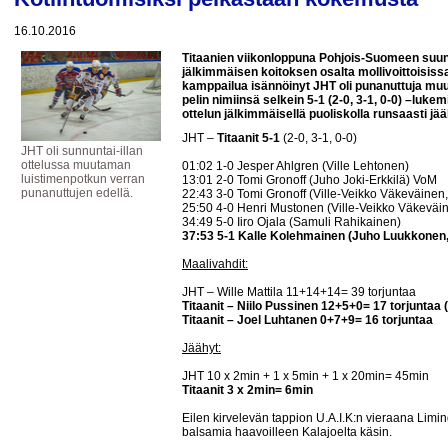
16.10.2016
Titaanien viikonloppuna Pohjois-Suomeen suun
jälkimmäisen koitoksen osalta mollivoittoisiss
kamppailua isännöinyt JHT oli punanuttuja muu
pelin nimiinsä selkein 5-1 (2-0, 3-1, 0-0) –lukemi
ottelun jälkimmäisellä puoliskolla runsaasti jä
JHT –
Titaanit 5-1
(2-0, 3-1, 0-0)
JHT oli sunnuntai-illan
ottelussa muutaman
01:02 1-0 Jesper Ahlgren (Ville Lehtonen)
luistimenpotkun verran
13:01 2-0 Tomi Gronoff (Juho Joki-Erkkilä) VoM
punanuttujen edellä.
22:43 3-0 Tomi Gronoff (Ville-Veikko Väkeväinen,
25:50 4-0 Henri Mustonen (Ville-Veikko Väkeväin
34:49 5-0 Iiro Ojala (Samuli Rahikainen)
37:53 5-1 Kalle Kolehmainen (Juho Luukkonen
Maalivahdit:
JHT – Wille Mattila 11+14+14= 39 torjuntaa
Titaanit – Niilo Pussinen 12+5+0= 17 torjuntaa (
Titaanit – Joel Luhtanen 0+7+9= 16 torjuntaa
Jäähyt:
JHT 10 x 2min + 1 x 5min + 1 x 20min= 45min
Titaanit 3 x 2min= 6min
Eilen kirvelevän tappion U.A.I.K:n vieraana Limi
balsamia haavoilleen Kalajoelta käsin.