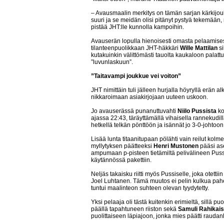
– Avausmaalin merkitys on tämän sarjan kärkijou
suuri ja se meidän olisi pitänyt pystyä tekemään,
pistää JHT:lle kunnolla kampoihin.
Avauserän lopulla hienoisesti omasta pelaamise
tilanteenpuolikkaan JHT-häkkäri
Wille Mattilan
si
kutakuinkin välittömästi tauolta kaukaloon pala
”luvunlaskuun”.
”Taitavampi joukkue vei voiton”
JHT nimittäin tuli jälleen hurjalla höyryllä erän a
nikkaroimaan asiakirjojaan uuteen uskoon.
Jo avauserässä punanuttuvahti
Niilo Pussista
ko
ajassa 22:43, täräyttämällä vihaisella rannekudil
hetkellä telkän pönttöön ja isännät jo 3-0-johtoon
Lisää lunta titaanitupaan pölähti vain reilut ko
myllytyksen päätteeksi
Henri Mustonen
pääsi as
ampumaan p-pisteen tietämiltä pelivälineen Puss
käytännössä pakettiin.
Neljäs takaisku riitti myös Pussiselle, joka otettiin 
Joel Luhtanen. Tämä muutos ei pelin kulkua pah
tuntui maalinteon suhteen olevan tyydytetty.
Yksi pelaaja oli tästä kuitenkin erimieltä, sillä pu
päällä tapahtuneen riiston sekä
Samuli Rahikai
puolittaiseen läpiajoon, jonka mies päätti rauda