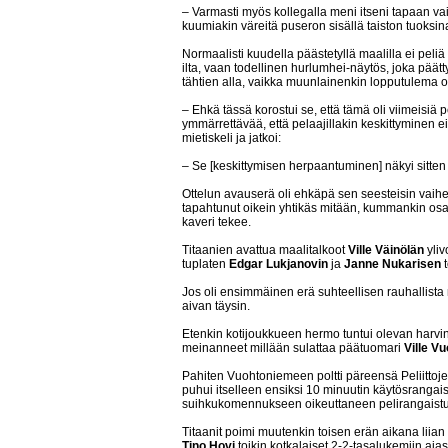
– Varmasti myös kollegalla meni itseni tapaan vai
kuumiakin väreitä puseron sisällä taiston tuoksin
Normaalisti kuudella päästetyllä maalilla ei peliä
ilta, vaan todellinen hurlumhei-näytös, joka päätt
tähtien alla, vaikka muunlainenkin lopputulema ol
– Ehkä tässä korostui se, että tämä oli viimeisiä
ymmärrettävää, että pelaajillakin keskittyminen e
mietiskeli ja jatkoi:
– Se [keskittymisen herpaantuminen] näkyi sitten
Ottelun avauserä oli ehkäpä sen seesteisin vaihe,
tapahtunut oikein yhtikäs mitään, kummankin osa
kaveri tekee.
Titaanien avattua maalitalkoot
Ville Väinölän
yliv
tuplaten
Edgar Lukjanovin
ja
Janne Nukarisen
t
Jos oli ensimmäinen erä suhteellisen rauhallista
aivan täysin.
Etenkin kotijoukkueen hermo tuntui olevan harvi
meinanneet millään sulattaa päätuomari
Ville V
Pahiten Vuohtoniemeen poltti päreensä Peliittoj
puhui itselleen ensiksi 10 minuutin käytösrangais
suihkukomennukseen oikeuttaneen pelirangaist
Titaanit poimi muutenkin toisen erän aikana liian 
Tino Hovi
toikin kotkalaiset 2-2-tasalukemiin aja