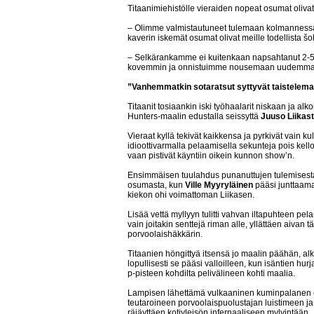
Titaanimiehistölle vieraiden nopeat osumat olivat
– Olimme valmistautuneet tulemaan kolmannessa e
kaverin iskemät osumat olivat meille todellista šo
– Selkärankamme ei kuitenkaan napsahtanut 2-5-t
kovemmin ja onnistuimme nousemaan uudemman 
”Vanhemmatkin sotaratsut syttyvät taistelemaa
Titaanit tosiaankin iski työhaalarit niskaan ja alk
Hunters-maalin edustalla seissyttä
Juuso Liikas
Vieraat kyllä tekivät kaikkensa ja pyrkivät vain ku
idioottivarmalla pelaamisella sekunteja pois kello
vaan pistivät käyntiin oikein kunnon show’n.
Ensimmäisen tuulahdus punanuttujen tulemisesta
osumasta, kun
Ville Myyryläinen
pääsi junttaam
kiekon ohi voimattoman Liikasen.
Lisää vettä myllyyn tulitti vahvan iltapuhteen pel
vain joitakin senttejä riman alle, yllättäen aivan
porvoolaishäkkärin.
Titaanien höngittyä itsensä jo maalin päähän, al
lopullisesti se pääsi valloilleen, kun isäntien hu
p-pisteen kohdilta pelivälineen kohti maalia.
Lampisen lähettämä vulkaaninen kuminpalanen 
teutaroineen porvoolaispuolustajan luistimeen ja 
räjäyttäen kotiyleisön infernaaliseen mylvintään.