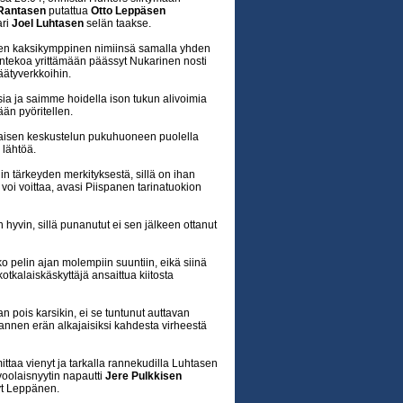
 Rantasen
putattua
Otto Leppäsen
ari
Joel Luhtasen
selän taakse.
nen kaksikymppinen nimiinsä samalla yhden
intekoa yrittämään päässyt Nukarinen nosti
äätyverkkoihin.
sia ja saimme hoidella ison tukun alivoimia
ään pyöritellen.
naisen keskustelun pukuhuoneen puolella
lähtöä.
n tärkeyden merkityksestä, sillä on ihan
i voi voittaa, avasi Piispanen tarinatuokion
yvin, sillä punanutut ei sen jälkeen ottanut
oko pelin ajan molempiin suuntiin, eikä siinä
otkalaiskäskyttäjä ansaittua kiitosta
an pois karsikin, ei se tuntunut auttavan
lmannen erän alkajaisiksi kahdesta virheestä
ittaa vienyt ja tarkalla rannekudilla Luhtasen
voolaisnyytin napautti
Jere Pulkkisen
yt Leppänen.