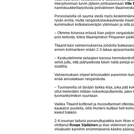
miesylivoiman turvin jälleen johtoasemaan
Ville
namiskuukkelitarjoilusta pelivälineen titaanivesk
Porvoolaisilla oli sauma viedä myös keskimmäi
rysän erolla, mutta rangaistuslaukauksesta maal
kumimuikun kotkalaisveräjän ylärimaan ja siitä p
– Otimme toisessa erässä liian paljon rangaistuk
pois kellosta, totesi titaanipiiskuri Piispanen päät
Titaanit kävi valmennuksensa johdolla tiukkasa
ennen kolmanteen erään 2-3-takaa-ajoasemasta 
– Keskustelimme pelaajien kanssa hermokontrolli
selvä juttu, että jäähyaitiosta käsin näitä pelejä e
sisältöä.
Valmennuksen ohjeet tehosivatkin paremmin kuin h
enää ainoatakaan rangaistusta.
– Tuomareilla oli tänään tarkka linja, joka päti k
ollut mielestäni mitään nokankoputtamista, jakoi k
tuomarikolmikon suuntaan.
Vaikka Titaanit kolttoset ja mussuttamiset otteista
kaukalon puolella, sillä Hunters kuittasi heti ko
kiekot häkkiin.
2-4-osuman taituroi punanuttupakkia kuin litran m
ohittanut
Roope Sipiläinen
ja illan viidennen por
viivakudin karoihin ensimmäisenä käsiksi pääss