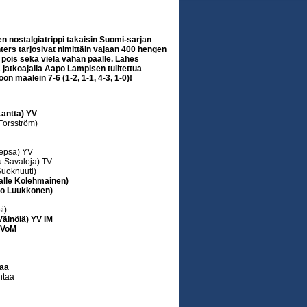
nen nostalgiatrippi takaisin Suomi-sarjan
unters tarjosivat nimittäin vajaan 400 hengen
 pois sekä vielä vähän päälle. Lähes
 jatkoajalla Aapo Lampisen tulitettua
n maalein 7-6 (1-2, 1-1, 4-3, 1-0)!
Lantta) YV
Forsström)
Tepsa) YV
u Savaloja) TV
Suoknuuti)
alle Kolehmainen)
uho Luukkonen)
i)
Väinölä) YV IM
R VoM
taa
ntaa