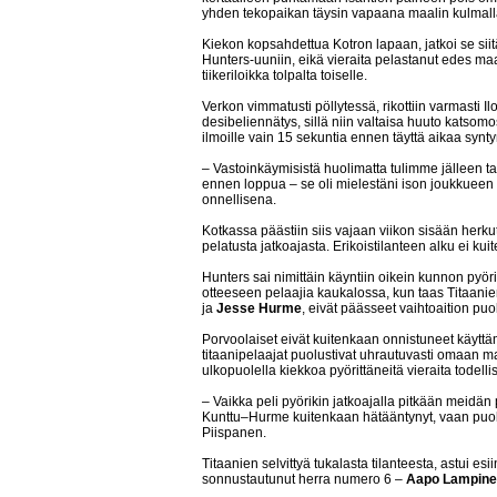
yhden tekopaikan täysin vapaana maalin kulmall
Kiekon kopsahdettua Kotron lapaan, jatkoi se siitä 
Hunters-uuniin, eikä vieraita pelastanut edes ma
tiikeriloikka tolpalta toiselle.
Verkon vimmatusti pöllytessä, rikottiin varmasti
desibeliennätys, sillä niin valtaisa huuto katsomo
ilmoille vain 15 sekuntia ennen täyttä aikaa syn
– Vastoinkäymisistä huolimatta tulimme jälleen tak
ennen loppua – se oli mielestäni ison joukkueen 
onnellisena.
Kotkassa päästiin siis vajaan viikon sisään herku
pelatusta jatkoajasta. Erikoistilanteen alku ei kuit
Hunters sai nimittäin käyntiin oikein kunnon pyö
otteeseen pelaajia kaukalossa, kun taas Titaani
ja
Jesse Hurme
, eivät päässeet vaihtoaition pu
Porvoolaiset eivät kuitenkaan onnistuneet käytt
titaanipelaajat puolustivat uhrautuvasti omaan m
ulkopuolella kiekkoa pyörittäneitä vieraita todellis
– Vaikka peli pyörikin jatkoajalla pitkään meidän 
Kunttu–Hurme kuitenkaan hätääntynyt, vaan puolu
Piispanen.
Titaanien selvittyä tukalasta tilanteesta, astui e
sonnustautunut herra numero 6 –
Aapo Lampin