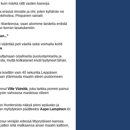
 kuin märkä rätti vasten kasvoja.
rässä rinnalle ja ohi, joten kyllähän ne
kkihoitoa, Piispanen sanaili.
ilanteessa, vaan aloimme taistella entistä
kerran tasalukemiin.
n...”
oi vääntää peli väellä sekä voimalla kohti
ta
.
luttamaan orjallisella puolustamisella ja
sta, mutta kotkalaiset eivät tyytyneet tähän,
 koettiin vain 40 sekuntia Leppäsen
aan ylärimasta maalin eteen pudonneen
annut
Ville Väinölä
, joka tarkka pommi painui
 täysin vahvassa maskissa olleen
koi Huntersista näkyä pieni epäusko ja
rjan myllytyksen päätteeksi
Aapo Lampinen
löi
osui veräjän edessä Myyryläisen kanssa
jatkoi siitä matkaansa aivan maalin kattoon,