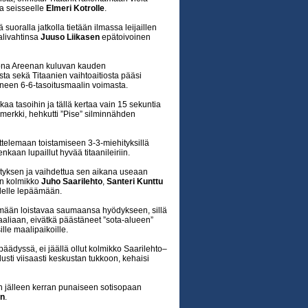
a seisseelle
Elmeri Kotrolle
.
suoralla jatkolla tietään ilmassa leijaillen
alivahtinsa
Juuso Liikasen
epätoivoinen
 Ilona Areenan kuluvan kauden
sta sekä Titaanien vaihtoaitiosta pääsi
tyneen 6-6-tasoitusmaalin voimasta.
aa tasoihin ja tällä kertaa vain 15 sekuntia
merkki, hehkutti ”Pise” silminnähden
ttelemaan toistamiseen 3-3-miehityksillä
enkaan lupaillut hyvää titaanileiriin.
rityksen ja vaihdettua sen aikana useaan
en kolmikko
Juho Saarilehto
,
Santeri Kunttu
olelle lepäämään.
ämään loistavaa saumaansa hyödykseen, sillä
aaliaan, eivätkä päästäneet ”sota-alueen”
ille maalipaikoille.
päädyssä, ei jäällä ollut kolmikko Saarilehto–
sti viisaasti keskustan tukkoon, kehaisi
siin jälleen kerran punaiseen sotisopaan
en
.