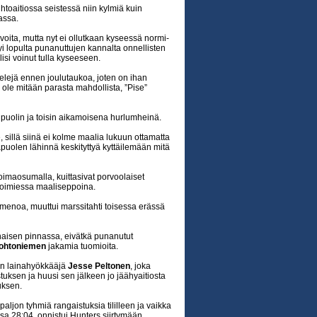
htoaitiossa seistessä niin kylmiä kuin
assa.
 voita, mutta nyt ei ollutkaan kyseessä normi-
yi lopulta punanuttujen kannalta onnellisten
isi voinut tulla kyseeseen.
 pelejä ennen joulutaukoa, joten on ihan
i ole mitään parasta mahdollista, ”Pise”
 puolin ja toisin aikamoisena hurlumheinä.
 sillä siinä ei kolme maalia lukuun ottamatta
puolen lähinnä keskityttyä kyttäilemään mitä
oimaosumalla, kuittasivat porvoolaiset
oimiessa maaliseppoina.
 menoa, muuttui marssitahti toisessa erässä
naisen pinnassa, eivätkä punanutut
uohtoniemen
jakamia tuomioita.
en lainahyökkääjä
Jesse Peltonen
, joka
tuksen ja huusi sen jälkeen jo jäähyaitiosta
uksen.
paljon tyhmiä rangaistuksia tililleen ja vaikka
ssa 28:04, onnistui Hunters siirtymään