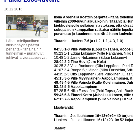
16.12.2016
Ilona Areenalla koettiin perjantai-iltana todelli
villeihin 2000-luvun alkuaikoihin. Titaanit ja H
kiekkoyleisölle sellaisen näytöksen, että oksat
sekopäisen kamppailun ratkaisu nähtiin lopulta
punanutut jo kuudenteen perättäiseen kotivoittoo
Lähes mielipuolinen
Titaanit
– Hunters
7-6 ja
(1-2, 1-1, 4-3, 1-0)
kiekkonäytös päättyi
perjantai-iltana näihin
04:55 1-0 Ville Väinölä (Eppu Oksanen, Roope 
tunnelmiin – punanutut
05:23 1-1 Edgar Lukjanov (Ville Rantanen, Niko 
juhlivat ja vieraat surevat.
10:48 1-2 Janne Nukarinen (Edgar Lukjanov)
28:04 2-2 Tino Hovi (Jere Kola)
30:25 2-3 Ville Rantanen (Otto Leppänen, Petri 
41:07 2-4 Roope Sipiläinen (Niko Forsström, Artt
44:35 2-5 Otto Leppänen (Jere Pulkkinen, Eljas 
45:15 3-5 Ville Myyryläinen (Aapo Lampinen, K
49:49 4-5 Ville Väinölä (Kalle Kolehmainen, J
53:42 5-5 Aapo Lampinen
57:28 5-6 Niko Forsström (Petri Tepsa, Antti Rants
59:45 6-6 Elmeri Kotro (Juho Luukkonen, Ville 
62:15 7-6 Aapo Lampinen (Ville Väinölä) TV S
Maalivahdit:
Titaanit – Joel Luhtanen 16+13+9+2= 40 torjun
Hunters – Juuso Liikanen 16+13+23+0= 52 torju
Jäähyt: