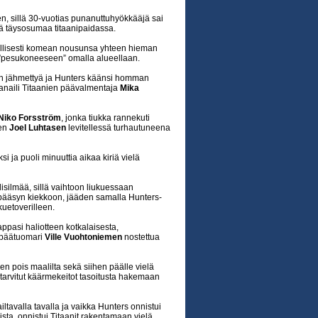
nen, sillä 30-vuotias punanuttuhyökkääjä sai
yä täysosumaa titaanipaidassa.
dellisesti komean nousunsa yhteen hieman
 ”pesukoneeseen” omalla alueellaan.
n jähmettyä ja Hunters käänsi homman
 sanaili Titaanien päävalmentaja
Mika
Niko Forsström
, jonka tiukka rannekuti
een
Joel Luhtasen
levitellessä turhautuneena
ksi ja puoli minuuttia aikaa kiriä vielä
isilmää, sillä vaihtoon liukuessaan
ääsyn kiekkoon, jääden samalla Hunters-
uetoverilleen.
ppasi haliotteen kotkalaisesta,
i päätuomari
Ville Vuohtoniemen
nostettua
n pois maalilta sekä siihen päälle vielä
 tarvitut käärmekeitot tasoitusta hakemaan
ltavalla tavalla ja vaikka Hunters onnistui
ta, onnistui Titaanit rakentamaan vielä