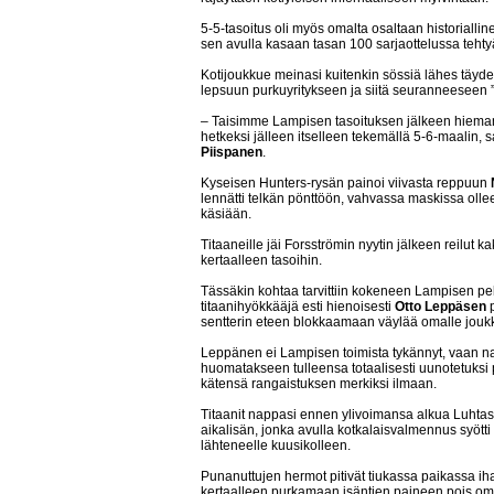
5-5-tasoitus oli myös omalta osaltaan historialli
sen avulla kasaan tasan 100 sarjaottelussa teht
Kotijoukkue meinasi kuitenkin sössiä lähes täy
lepsuun purkuyritykseen ja siitä seuranneeseen
– Taisimme Lampisen tasoituksen jälkeen hiema
hetkeksi jälleen itselleen tekemällä 5-6-maalin,
Piispanen
.
Kyseisen Hunters-rysän painoi viivasta reppuun
lennätti telkän pönttöön, vahvassa maskissa oll
käsiään.
Titaaneille jäi Forsströmin nyytin jälkeen reilut ka
kertaalleen tasoihin.
Tässäkin kohtaa tarvittiin kokeneen Lampisen pel
titaanihyökkääjä esti hienoisesti
Otto Leppäsen
p
sentterin eteen blokkaamaan väylää omalle joukk
Leppänen ei Lampisen toimista tykännyt, vaan na
huomatakseen tulleensa totaalisesti uunotetuks
kätensä rangaistuksen merkiksi ilmaan.
Titaanit nappasi ennen ylivoimansa alkua Luhtase
aikalisän, jonka avulla kotkalaisvalmennus syötti
lähteneelle kuusikolleen.
Punanuttujen hermot pitivät tiukassa paikassa ihai
kertaalleen purkamaan isäntien paineen pois omis