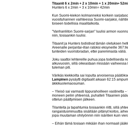
Titaanit 6 x 2min + 2 x 10min + 1 x 20min= 52m
Hunters 6 x 2min + 3 x 10min= 42min
Kun Suomi-kiekon kolmanneksi korkein sarjataso m
vuosituhannen vaihteessa Suomi-sarjaksi, nähtiin 
toiseen todellisia maalitalkoita.
”Vanhanliiton Suomi-sarjan” luulisi armon vuonn
niin, tosiaankin luulisi.
Titaanit ja Hunters todistivat tämän oletuksen hetk
Areenalle perjantai-illan ratoksi eksyneille 367:lle
tunteiden vuoristoradan, ettei paremmasta väliä.
Joku saattoi lehtereille puhua jopa todellisesta no
alkuvuosiin, sillä oikeastaan missään vaiheessa
tuleman piti.
Värikäs kiekkoilta sai lopulta arvoisensa päätök
Lampinen
pysäytti digitaalit aikaan 62:15 ampum
äkkikuolemaosuman.
– Yleisö sai varmasti lippurahoilleen vastinetta – 
moneen peliin yhteensä, puhalteli Titaanien pä
ottelun päättymisen jälkeen.
Tilanteita ja tapahtumia tosiaankin riitti, sillä yh
rangaistusminuuttia sisällään pitänyt koitos, aih
jopa muutaman ohilyönnin niin isäntien kuin vier
– Eihän tämä tosiaan mikään ihan normaali jääkiek