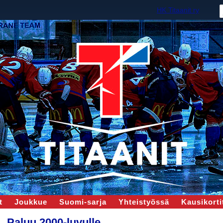
HK Titaanit ry
t
Joukkue
Suomi-sarja
Yhteistyössä
Kausikortit
Paluu 2000-luvulle