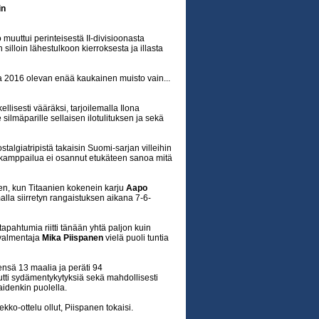
in
uuttui perinteisestä II-divisioonasta
silloin lähestulkoon kierroksesta ja illasta
a 2016 olevan enää kaukainen muisto vain...
ellisesti vääräksi, tarjoilemalla Ilona
 silmäparille sellaisen ilotulituksen ja sekä
stalgiatripistä takaisin Suomi-sarjan villeihin
 kamppailua ei osannut etukäteen sanoa mitä
sen, kun Titaanien kokenein karju
Aapo
alla siirretyn rangaistuksen aikana 7-6-
tapahtumia riitti tänään yhtä paljon kuin
ävalmentaja
Mika Piispanen
vielä puoli tuntia
teensä 13 maalia ja peräti 94
eutti sydämentykytyksiä sekä mahdollisesti
aidenkin puolella.
ko-ottelu ollut, Piispanen tokaisi.