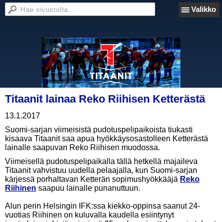
Valikko
Titaanit lainaa Reko Riihisen Ketterästä
13.1.2017
Suomi-sarjan viimeisistä pudotuspelipaikoista tiukasti
kisaava Titaanit saa apua hyökkäysosastolleen Ketterästä
lainalle saapuvan Reko Riihisen muodossa.
Viimeisellä pudotuspelipaikalla tällä hetkellä majaileva
Titaanit vahvistuu uudella pelaajalla, kun Suomi-sarjan
kärjessä porhaltavan Ketterän sopimushyökkääjä
Reko
Riihinen
saapuu lainalle punanuttuun.
Alun perin Helsingin IFK:ssa kiekko-oppinsa saanut 24-
vuotias Riihinen on kuluvalla kaudella esiintynyt