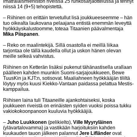
imatralaismiehistön riveissä 25 runkosarjaottelussa ja tehnyt
niissä 14 (9+5) tehopistettä.
– Riihinen on erittäin tervetullut lisä joukkueeseemme – hän
tuo oikealta laukovana pelaajana entistä enemmän leveyttä
hyökkäyskalustoomme, toteaa Titaanien päävalmentaja
Mika Piispanen
.
– Reko on maalintekijä. Sillä osastolla ei meillä liikaa
tarjontaa ole tällä kaudella ollut ja uskon hänen olevan
meille selkeä vahvistus.
Riihinen on Ketterän lisäksi pukenut tähänastisella urallaan
päälleen kahden muunkin Suomi-sarjajoukkueen, Bewe
TuusKin ja KJT:n, sotisovat. Maaliahneen hyökkääjän tililtä
löytyy myös kuusi Kiekko-Vantaan paidassa pelattua Mestis-
kamppailua.
Riihisen laina tuli Titaaneille ajankohtaiseksi, koska
joukkueen riveistä on erinäisten syiden vuoksi poissa tukku
vakiokokoonpanoon kuuluvia hyökkääjiä.
–
Juho Luukkonen
(pelikielto),
Ville Myyryläinen
(ylävartalovamma) ja vastikään harjoituksiin kahden
kuukauden tauon jälkeen palannut
Jere Lifländer
ovat