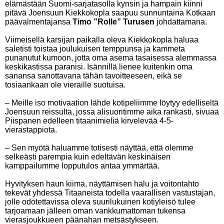
elämästään Suomi-sarjatasolla kynsin ja hampain kiinni
pitävä Joensuun Kiekkokopla saapuu sunnuntaina Kotkaan
päävalmentajansa
Timo ”Rolle” Turusen
johdattamana.
Viimeisellä karsijan paikalla oleva Kiekkokopla haluaa
saletisti toistaa joulukuisen temppunsa ja kammeta
punanutut kumoon, jotta oma asema tasaisessa alemmassa
keskikastissa paranisi. Isännillä lienee kuitenkin oma
sanansa sanottavana tähän tavoitteeseen, eikä se
tosiaankaan ole vieraille suotuisa.
– Meille iso motivaation lähde kotipeliimme löytyy edelliseltä
Joensuun reissulta, jossa alisuoritimme aika rankasti, sivuaa
Piispanen edelleen titaanimieliä kirvelevää 4-5-
vierastappiota.
– Sen myötä haluamme totisesti näyttää, että olemme
selkeästi parempia kuin edeltävän keskinäisen
kamppailumme lopputulos antaa ymmärtää.
Hyvityksen haun kiima, näyttämisen halu ja voitontahto
tekevät yhdessä Titaaneista todella vaarallisen vastustajan,
jolle odotettavissa oleva suurilukuinen kotiyleisö tulee
tarjoamaan jälleen oman vankkumattoman tukensa
vierasjoukkueen päänahan metsästykseen.