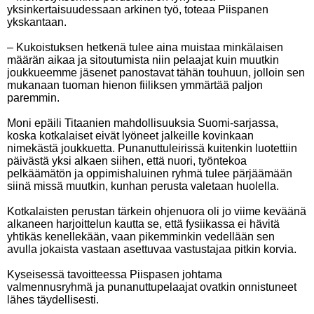
yksinkertaisuudessaan arkinen työ, toteaa Piispanen
ykskantaan.
– Kukoistuksen hetkenä tulee aina muistaa minkälaisen
määrän aikaa ja sitoutumista niin pelaajat kuin muutkin
joukkueemme jäsenet panostavat tähän touhuun, jolloin sen
mukanaan tuoman hienon fiiliksen ymmärtää paljon
paremmin.
Moni epäili Titaanien mahdollisuuksia Suomi-sarjassa,
koska kotkalaiset eivät lyöneet jalkeille kovinkaan
nimekästä joukkuetta. Punanuttuleirissä kuitenkin luotettiin
päivästä yksi alkaen siihen, että nuori, työntekoa
pelkäämätön ja oppimishaluinen ryhmä tulee pärjäämään
siinä missä muutkin, kunhan perusta valetaan huolella.
Kotkalaisten perustan tärkein ohjenuora oli jo viime keväänä
alkaneen harjoittelun kautta se, että fysiikassa ei hävitä
yhtikäs kenellekään, vaan pikemminkin vedellään sen
avulla jokaista vastaan asettuvaa vastustajaa pitkin korvia.
Kyseisessä tavoitteessa Piispasen johtama
valmennusryhmä ja punanuttupelaajat ovatkin onnistuneet
lähes täydellisesti.