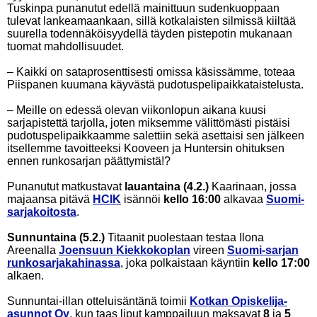
Tuskinpa punanutut edellä mainittuun sudenkuoppaan
tulevat lankeamaankaan, sillä kotkalaisten silmissä kiiltää
suurella todennäköisyydellä täyden pistepotin mukanaan
tuomat mahdollisuudet.
– Kaikki on sataprosenttisesti omissa käsissämme, toteaa
Piispanen kuumana käyvästä pudotuspelipaikkataistelusta.
– Meille on edessä olevan viikonlopun aikana kuusi
sarjapistettä tarjolla, joten miksemme välittömästi pistäisi
pudotuspelipaikkaamme salettiin sekä asettaisi sen jälkeen
itsellemme tavoitteeksi Kooveen ja Huntersin ohituksen
ennen runkosarjan päättymistä!?
Punanutut matkustavat
lauantaina (4.2.)
Kaarinaan, jossa
majaansa pitävä
HCIK
isännöi
kello 16:00
alkavaa
Suomi-
sarjakoitosta
.
Sunnuntaina (5.2.)
Titaanit puolestaan testaa Ilona
Areenalla
Joensuun Kiekkokoplan
vireen
Suomi-sarjan
runkosarjakahinassa
, joka polkaistaan käyntiin
kello 17:00
alkaen.
Sunnuntai-illan otteluisäntänä toimii
Kotkan Opiskelija-
asunnot Oy
, kun taas liput kamppailuun maksavat
8
ja
5