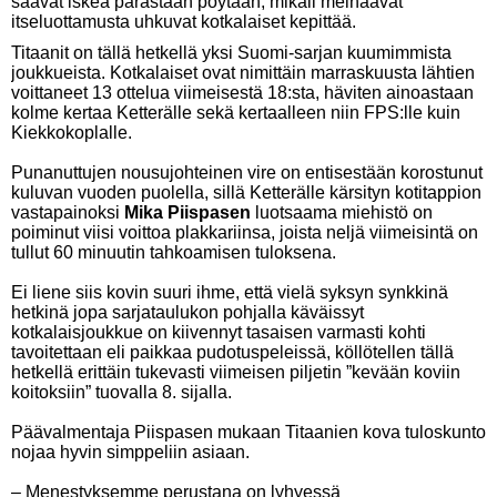
saavat iskeä parastaan pöytään, mikäli meinaavat
itseluottamusta uhkuvat kotkalaiset kepittää.
Titaanit on tällä hetkellä yksi Suomi-sarjan kuumimmista
joukkueista. Kotkalaiset ovat nimittäin marraskuusta lähtien
voittaneet 13 ottelua viimeisestä 18:sta, häviten ainoastaan
kolme kertaa Ketterälle sekä kertaalleen niin FPS:lle kuin
Kiekkokoplalle.
Punanuttujen nousujohteinen vire on entisestään korostunut
kuluvan vuoden puolella, sillä Ketterälle kärsityn kotitappion
vastapainoksi
Mika Piispasen
luotsaama miehistö on
poiminut viisi voittoa plakkariinsa, joista neljä viimeisintä on
tullut 60 minuutin tahkoamisen tuloksena.
Ei liene siis kovin suuri ihme, että vielä syksyn synkkinä
hetkinä jopa sarjataulukon pohjalla käväissyt
kotkalaisjoukkue on kiivennyt tasaisen varmasti kohti
tavoitettaan eli paikkaa pudotuspeleissä, köllötellen tällä
hetkellä erittäin tukevasti viimeisen piljetin ”kevään koviin
koitoksiin” tuovalla 8. sijalla.
Päävalmentaja Piispasen mukaan Titaanien kova tuloskunto
nojaa hyvin simppeliin asiaan.
– Menestyksemme perustana on lyhyessä