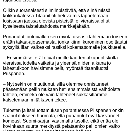
Olikin suoranaisesti silmiinpistävää, että siinä missä
kotikaukalossa Titaanit oli heti valmis tappelemaan
tosissaan jaossa olevista pisteistä, ei vieraissa ollut
kyseisestä taistelutahdosta merkkejäkään.
Punanutut joutuivatkin sen myötä useasti lähtemään toiseen
erään takaa-ajoasemasta, jonka kiinni kurominen osoittautui
syksyllä liian vaikeaksi rastiksi kokemattomalle joukkueelle.
– Ensimmäiset erät olivat meille kauden alkupuoliskolla
vieraissa todella vaikeita ja yleensä niiden aikana jo
lähestulkoon hävisimme pelit, myöntää titaaniluotsi
Piispanen.
– Nyt sekin on muuttunut, sillä olemme onnistuneet
pääsemään peliin mukaan heti ensimmäisistä vaihdoista
lähtien, emmekä ole vain lähteneet sukkasillamme
katselemaan mitä kaveri tekee.
Tulosten ja itseluottamuksen parantuessa Piispanen onkin
saanut ilokseen huomata, että punanutut ovat kasvaneet
komeasti Suomi-sarjan vaatimalla tasolle, eikä enää ole
kovinkaan suurta merkitystä pelataanko peli omien vaiko