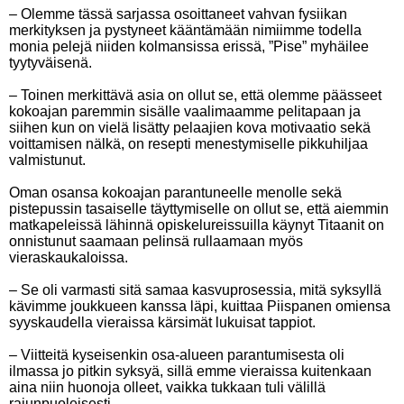
– Olemme tässä sarjassa osoittaneet vahvan fysiikan
merkityksen ja pystyneet kääntämään nimiimme todella
monia pelejä niiden kolmansissa erissä, ”Pise” myhäilee
tyytyväisenä.
– Toinen merkittävä asia on ollut se, että olemme päässeet
kokoajan paremmin sisälle vaalimaamme pelitapaan ja
siihen kun on vielä lisätty pelaajien kova motivaatio sekä
voittamisen nälkä, on resepti menestymiselle pikkuhiljaa
valmistunut.
Oman osansa kokoajan parantuneelle menolle sekä
pistepussin tasaiselle täyttymiselle on ollut se, että aiemmin
matkapeleissä lähinnä opiskelureissuilla käynyt Titaanit on
onnistunut saamaan pelinsä rullaamaan myös
vieraskaukaloissa.
– Se oli varmasti sitä samaa kasvuprosessia, mitä syksyllä
kävimme joukkueen kanssa läpi, kuittaa Piispanen omiensa
syyskaudella vieraissa kärsimät lukuisat tappiot.
– Viitteitä kyseisenkin osa-alueen parantumisesta oli
ilmassa jo pitkin syksyä, sillä emme vieraissa kuitenkaan
aina niin huonoja olleet, vaikka tukkaan tuli välillä
rajunpuoleisesti.