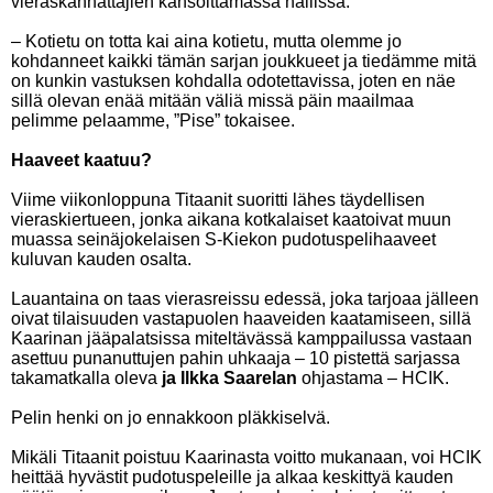
vieraskannattajien kansoittamassa hallissa.
– Kotietu on totta kai aina kotietu, mutta olemme jo
kohdanneet kaikki tämän sarjan joukkueet ja tiedämme mitä
on kunkin vastuksen kohdalla odotettavissa, joten en näe
sillä olevan enää mitään väliä missä päin maailmaa
pelimme pelaamme, ”Pise” tokaisee.
Haaveet kaatuu?
Viime viikonloppuna Titaanit suoritti lähes täydellisen
vieraskiertueen, jonka aikana kotkalaiset kaatoivat muun
muassa seinäjokelaisen S-Kiekon pudotuspelihaaveet
kuluvan kauden osalta.
Lauantaina on taas vierasreissu edessä, joka tarjoaa jälleen
oivat tilaisuuden vastapuolen haaveiden kaatamiseen, sillä
Kaarinan jääpalatsissa miteltävässä kamppailussa vastaan
asettuu punanuttujen pahin uhkaaja – 10 pistettä sarjassa
takamatkalla oleva
ja Ilkka Saarelan
ohjastama – HCIK.
Pelin henki on jo ennakkoon pläkkiselvä.
Mikäli Titaanit poistuu Kaarinasta voitto mukanaan, voi HCIK
heittää hyvästit pudotuspeleille ja alkaa keskittyä kauden