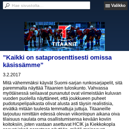
Valikko
”Kaikki on sataprosenttisesti omissa
käsissämme”
3.2.2017
Mitä vähemmäksi käyvät Suomi-sarjan runkosarjapelit, sitä
paremmalta näyttää Titaanien tuloskunto. Vahvassa
myötäisessä seilaavat punanutut ovat viimeistään kuluvan
vuoden puolella näyttäneet, että joukkueen puheet
pudotuspelipaikasta olivat alusta asti täysin realistisia,
eivätkä mitään tuulesta temmattuja juttuja. Titaaneille
tarjoutuu nimittäin edessä olevan viikonlopun aikana oiva
tilaisuus naulata oma osallistumisensa kevään koviin
koitoksiin, joten vastaan asettuvat HCIK ja Kiekkokopla