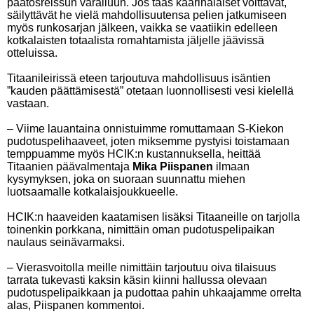
päätösreissun varailuun. Jos taas kaarinalaiset voittavat,
säilyttävät he vielä mahdollisuutensa pelien jatkumiseen
myös runkosarjan jälkeen, vaikka se vaatiikin edelleen
kotkalaisten totaalista romahtamista jäljelle jäävissä
otteluissa.
Titaanileirissä eteen tarjoutuva mahdollisuus isäntien
”kauden päättämisestä” otetaan luonnollisesti vesi kielellä
vastaan.
– Viime lauantaina onnistuimme romuttamaan S-Kiekon
pudotuspelihaaveet, joten miksemme pystyisi toistamaan
temppuamme myös HCIK:n kustannuksella, heittää
Titaanien päävalmentaja
Mika Piispanen
ilmaan
kysymyksen, joka on suoraan suunnattu miehen
luotsaamalle kotkalaisjoukkueelle.
HCIK:n haaveiden kaatamisen lisäksi Titaaneille on tarjolla
toinenkin porkkana, nimittäin oman pudotuspelipaikan
naulaus seinävarmaksi.
– Vierasvoitolla meille nimittäin tarjoutuu oiva tilaisuus
tarrata tukevasti kaksin käsin kiinni hallussa olevaan
pudotuspelipaikkaan ja pudottaa pahin uhkaajamme orrelta
alas, Piispanen kommentoi.