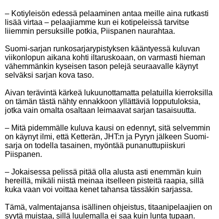
– Kotiyleisön edessä pelaaminen antaa meille aina rutkasti
lisää virtaa – pelaajiamme kun ei kotipeleissä tarvitse
liiemmin persuksille potkia, Piispanen naurahtaa.
Suomi-sarjan runkosarjarypistyksen kääntyessä kuluvan
viikonlopun aikana kohti iltaruskoaan, on varmasti hieman
vähemmänkin kyseisen tason pelejä seuraavalle käynyt
selväksi sarjan kova taso.
Aivan terävintä kärkeä lukuunottamatta pelatuilla kierroksilla
on tämän tästä nähty ennakkoon yllättäviä lopputuloksia,
jotka vain omalta osaltaan leimaavat sarjan tasaisuutta.
– Mitä pidemmälle kuluva kausi on edennyt, sitä selvemmin
on käynyt ilmi, että Ketterän, JHT:n ja Pyryn jälkeen Suomi-
sarja on todella tasainen, myöntää punanuttupiiskuri
Piispanen.
– Jokaisessa pelissä pitää olla alusta asti enemmän kuin
hereillä, mikäli niistä meinaa itselleen pisteitä raapia, sillä
kuka vaan voi voittaa kenet tahansa tässäkin sarjassa.
Tämä, valmentajansa isällinen ohjeistus, titaanipelaajien on
syytä muistaa, sillä luulemalla ei saa kuin lunta tupaan.