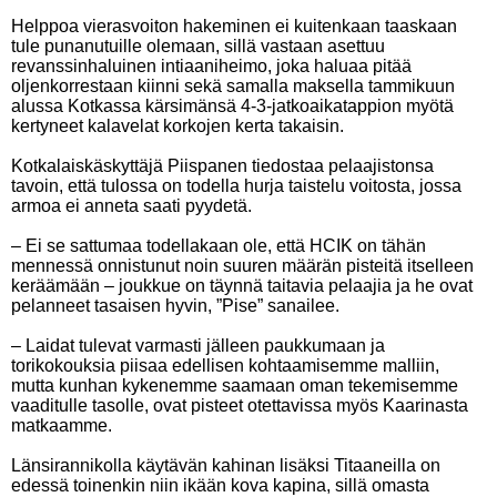
Helppoa vierasvoiton hakeminen ei kuitenkaan taaskaan
tule punanutuille olemaan, sillä vastaan asettuu
revanssinhaluinen intiaaniheimo, joka haluaa pitää
oljenkorrestaan kiinni sekä samalla maksella tammikuun
alussa Kotkassa kärsimänsä 4-3-jatkoaikatappion myötä
kertyneet kalavelat korkojen kerta takaisin.
Kotkalaiskäskyttäjä Piispanen tiedostaa pelaajistonsa
tavoin, että tulossa on todella hurja taistelu voitosta, jossa
armoa ei anneta saati pyydetä.
– Ei se sattumaa todellakaan ole, että HCIK on tähän
mennessä onnistunut noin suuren määrän pisteitä itselleen
keräämään – joukkue on täynnä taitavia pelaajia ja he ovat
pelanneet tasaisen hyvin, ”Pise” sanailee.
– Laidat tulevat varmasti jälleen paukkumaan ja
torikokouksia piisaa edellisen kohtaamisemme malliin,
mutta kunhan kykenemme saamaan oman tekemisemme
vaaditulle tasolle, ovat pisteet otettavissa myös Kaarinasta
matkaamme.
Länsirannikolla käytävän kahinan lisäksi Titaaneilla on
edessä toinenkin niin ikään kova kapina, sillä omasta