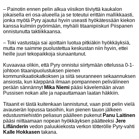
– Painotin ennen pelin alkua viisikon tiiviyttä kaukalon
jokaisella eri osa-alueella ja se toteutui erittäin mallikkaasti,
jonka myötä Pyry ajautui hyvin useasti hyökätessään kiekon
kanssa kulmiin pyörimään, myhäili titaanipiiskuri Piispanen
onnistunutta taktiikkaansa.
– Toki vastustaja sai ajoittain luotua pitkiäkin hyökkäyksiä,
mutta me saimme puolustettua keskustan niin hyvin, ettei
heille juuri tekopaikkoja siunaantunut.
Kuvaavaa olikin, että Pyry onnistui siirtymään ottelussa 0-1-
johtoon titaanipuolustuksen pienen
kommunikaatiokatkoksen ja siitä seuranneen sekaannuksen
ansiosta, kun kärppänä ilmaan pompanneen pelivälineen
perään sännännyt
Mika Niemi
pääsi kävelemään aivan
Pussisen nokan alle ja napauttamaan laatan häkkiin.
Titaanit ei tästä kuitenkaan lannistunut, vaan pisti pelin vielä
avauserän lopussa tasoihin, kun pienen tauon jälkeen
edustusmiehistön peliasun päälleen pukenut
Panu Laitinen
pääsi niittaamaan nopean hyökkäyksen päätteeksi
Jere
Lifländerin
vedon paluukiekosta verkon tötterölle Pyry-vahti
Kalle Hokkasen
takana.