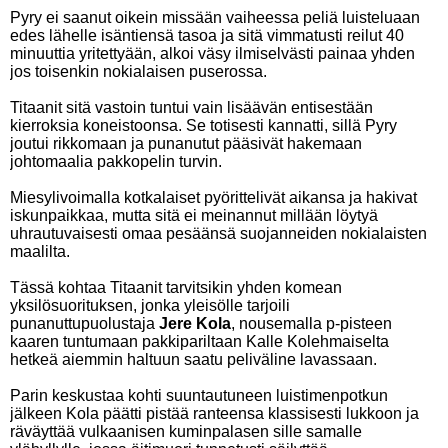
Pyry ei saanut oikein missään vaiheessa peliä luisteluaan
edes lähelle isäntiensä tasoa ja sitä vimmatusti reilut 40
minuuttia yritettyään, alkoi väsy ilmiselvästi painaa yhden
jos toisenkin nokialaisen puserossa.
Titaanit sitä vastoin tuntui vain lisäävän entisestään
kierroksia koneistoonsa. Se totisesti kannatti, sillä Pyry
joutui rikkomaan ja punanutut pääsivät hakemaan
johtomaalia pakkopelin turvin.
Miesylivoimalla kotkalaiset pyörittelivät aikansa ja hakivat
iskunpaikkaa, mutta sitä ei meinannut millään löytyä
uhrautuvaisesti omaa pesäänsä suojanneiden nokialaisten
maalilta.
Tässä kohtaa Titaanit tarvitsikin yhden komean
yksilösuorituksen, jonka yleisölle tarjoili
punanuttupuolustaja
Jere Kola
, nousemalla p-pisteen
kaaren tuntumaan pakkipariltaan Kalle Kolehmaiselta
hetkeä aiemmin haltuun saatu peliväline lavassaan.
Parin keskustaa kohti suuntautuneen luistimenpotkun
jälkeen Kola päätti pistää ranteensa klassisesti lukkoon ja
räväyttää vulkaanisen kuminpalasen sille samalle