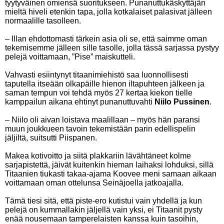
tyytyväinen omiensä suoritukseen. Punanuttukäskyttäjän
mieltä hiveli etenkin tapa, jolla kotkalaiset palasivat jälleen
normaalille tasolleen.
– Illan ehdottomasti tärkein asia oli se, että saimme oman
tekemisemme jälleen sille tasolle, jolla tässä sarjassa pystyy
pelejä voittamaan, ”Pise” maiskutteli.
Vahvasti esiintynyt titaanimiehistö saa luonnollisesti
taputella itseään olkapäille hienon iltapuhteen jälkeen ja
saman tempun voi tehdä myös 27 kertaa kiekon tielle
kamppailun aikana ehtinyt punanuttuvahti
Niilo Pussinen
.
– Niilo oli aivan loistava maalillaan – myös hän paransi
muun joukkueen tavoin tekemistään parin edellispelin
jäljiltä, suitsutti Piispanen.
Makea kotivoitto ja siitä plakkariin lävähtäneet kolme
sarjapistettä, jäivät kuitenkin hieman laihaksi lohduksi, sillä
Titaanien tiukasti takaa-ajama Koovee meni samaan aikaan
voittamaan oman ottelunsa Seinäjoella jatkoajalla.
Tämä tiesi sitä, että piste-ero kutistui vain yhdellä ja kun
pelejä on kummallakin jäljellä vain yksi, ei Titaanit pysty
enää nousemaan tamperelaisten kanssa kuin tasoihin,