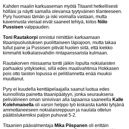
Kahden maalin karkuaseman myötä Titaanit hetkellisesti
hölläsi ja näytti samalla olevansa tyytyväinen tilanteeseen.
Pyry huomasi tämän ja iski voimalla vastaan, mutta
kavennusta vieraat eivät saaneet tehtyä, kiitos
Niilo
Pussisen
valppauden.
Toni Rautakorpi
onnistui nimittäin karkaamaan
titaanipuolustuksen puolittaiseen läpiajoon, mutta takaa
tullut paine ja Pussisen pitivät huolen siitä, että kiekko
kimmahti kotkalaisvahdin rintapanssarista kulmaan.
Rautakorven missaama tontti jäikin lopulta nokialaisten
parhaaksi yritykseksi, sillä edes maalivahtinsa Hokkasen
pois otto taiston lopussa ei pelitilannetta enää muuksi
muuttanut.
Pyry ei kuudella kenttäpelaajalla saanut luotua edes
kunnollista painetta titaanipäätyyn, jonka seurauksena
pelivälineen oman siniviivan alla lapaansa saaneella
Kalle
Kolehmaisella
oli varsin helppo työ kiskaista karkki tyhjänä
ammottaneeseen nokialaisreppuun ja naulata ottelun
päätöslukemiksi paljon puhuvat 5-2.
Titaanien päävalmentaja
Mika Piispanen
oli erittäin