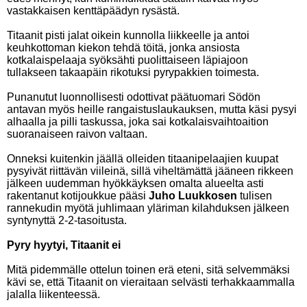
vastakkaisen kenttäpäädyn rysästä.
Titaanit pisti jalat oikein kunnolla liikkeelle ja antoi
keuhkottoman kiekon tehdä töitä, jonka ansiosta
kotkalaispelaaja syöksähti puolittaiseen läpiajoon
tullakseen takaapäin rikotuksi pyrypakkien toimesta.
Punanutut luonnollisesti odottivat päätuomari Södön
antavan myös heille rangaistuslaukauksen, mutta käsi pysyi
alhaalla ja pilli taskussa, joka sai kotkalaisvaihtoaition
suoranaiseen raivon valtaan.
Onneksi kuitenkin jäällä olleiden titaanipelaajien kuupat
pysyivät riittävän viileinä, sillä viheltämättä jääneen rikkeen
jälkeen uudemman hyökkäyksen omalta alueelta asti
rakentanut kotijoukkue pääsi
Juho Luukkosen
tulisen
rannekudin myötä juhlimaan yläriman kilahduksen jälkeen
syntynyttä 2-2-tasoitusta.
Pyry hyytyi, Titaanit ei
Mitä pidemmälle ottelun toinen erä eteni, sitä selvemmäksi
kävi se, että Titaanit on vieraitaan selvästi terhakkaammalla
jalalla liikenteessä.