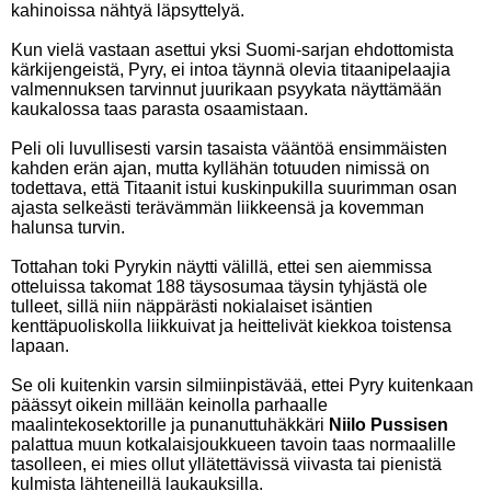
kahinoissa nähtyä läpsyttelyä.
Kun vielä vastaan asettui yksi Suomi-sarjan ehdottomista
kärkijengeistä, Pyry, ei intoa täynnä olevia titaanipelaajia
valmennuksen tarvinnut juurikaan psyykata näyttämään
kaukalossa taas parasta osaamistaan.
Peli oli luvullisesti varsin tasaista vääntöä ensimmäisten
kahden erän ajan, mutta kyllähän totuuden nimissä on
todettava, että Titaanit istui kuskinpukilla suurimman osan
ajasta selkeästi terävämmän liikkeensä ja kovemman
halunsa turvin.
Tottahan toki Pyrykin näytti välillä, ettei sen aiemmissa
otteluissa takomat 188 täysosumaa täysin tyhjästä ole
tulleet, sillä niin näppärästi nokialaiset isäntien
kenttäpuoliskolla liikkuivat ja heittelivät kiekkoa toistensa
lapaan.
Se oli kuitenkin varsin silmiinpistävää, ettei Pyry kuitenkaan
päässyt oikein millään keinolla parhaalle
maalintekosektorille ja punanuttuhäkkäri
Niilo Pussisen
palattua muun kotkalaisjoukkueen tavoin taas normaalille
tasolleen, ei mies ollut yllätettävissä viivasta tai pienistä
kulmista lähteneillä laukauksilla.