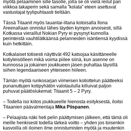
myötä pelaaminen sille tasolle, jolla se oli vielä reilut pari
viikkoa takaperin sekä samalla ”kolata” eteen asettuvat
vastustajat tyylipuhtaasti tieltään.
Tässä Titaanit myös lauantai-iltana kotoisalla Ilona
Areenallaan onnistui lähes täyden kympin arvoisesti, sillä
Kotkassa vieraillut Nokian Pyry ei pysynyt kunnolla
perinteistä vauhtilätkäänsä pelanneiden isäntiensä kyydissä
kuin hetkittäin.
Kotkalaiset totisesti näyttivät 492 katsojaa käsittäneelle
kotiyleisölleen mikä voima piilee siinä, kun asenne on
kunnossa ja jokainen joukkueen jäsen puhaltaa täysillä
siihen legendaariseen yhteiseen hiileen.
Tämän myötä runkosarjan viimeisen kotiottelun päätteeksi
punanuttujen kotipyhätön valotaululla killuivat paljon
puhuvat päätöslukemat: Titaanit 5 – 2 Pyry.
– Todella iso kiitos joukkueelle hienosta esityksestä, iloitsi
Titaanien päävalmentaja
Mika Piispanen
.
– Pelaajista näki heti pelin päättymisen jälkeen, että tämä oli
meille henkisesti todella tärkeä voitto – yhden jos toisenkin
kasvoilla oli iloinen ilme onnistumisten myötä ja muutenkin