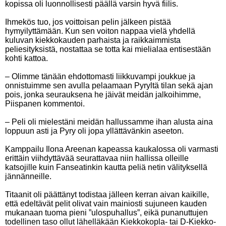
kopissa oli luonnollisesti päällä varsin hyvä fiilis.
Ihmekös tuo, jos voittoisan pelin jälkeen pistää
hymyilyttämään. Kun sen voiton nappaa vielä yhdellä
kuluvan kiekkokauden parhaista ja raikkaimmista
peliesityksistä, nostattaa se totta kai mielialaa entisestään
kohti kattoa.
– Olimme tänään ehdottomasti liikkuvampi joukkue ja
onnistuimme sen avulla pelaamaan Pyryltä tilan sekä ajan
pois, jonka seurauksena he jäivät meidän jalkoihimme,
Piispanen kommentoi.
– Peli oli mielestäni meidän hallussamme ihan alusta aina
loppuun asti ja Pyry oli jopa yllättävänkin aseeton.
Kamppailu Ilona Areenan kapeassa kaukalossa oli varmasti
erittäin viihdyttävää seurattavaa niin hallissa olleille
katsojille kuin Fanseatinkin kautta peliä netin välityksellä
jännänneille.
Titaanit oli päättänyt todistaa jälleen kerran aivan kaikille,
että edeltävät pelit olivat vain mainiosti sujuneen kauden
mukanaan tuoma pieni ”ulospuhallus”, eikä punanuttujen
todellinen taso ollut lähelläkään Kiekkokopla- tai D-Kiekko-