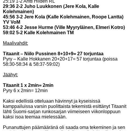
25:19 1-2 Antti Hildén RL
29:36 2-2 Juho Luukkonen (Jere Kola, Kalle
Kolehmainen)
45:56 3-2 Jere Kola (Kalle Kolehmainen, Roope Lantta)
YV VoM
53:46 4-2 Jesse Hurme (Ville Myyryläinen, Elmeri Kotro)
59:02 5-2 Kalle Kolehmainen TM
Maalivahdit:
Titaanit – Niilo Pussinen 8+10+9= 27 torjuntaa
Pyry – Kalle Hokkanen 20+20+17= 57 torjuntaa (poissa
58:30-58:34 & 58:37-59:02)
Jäähyt:
Titaanit 1 x 2min= 2min
Pyry 6 x 2min= 12min
Kaksi edellistä otteluaan hävinnyt ja kyseisissä
kamppailuissa varsin puolittaista tekemistä esittänyt Titaanit
lähti Suomi-sarjan runkosarjan viimeiseen viikonloppuun
kaksi isoa teemaa mielessään.
Punanuttujen päämääränä oli saada oma tekeminen ja sen