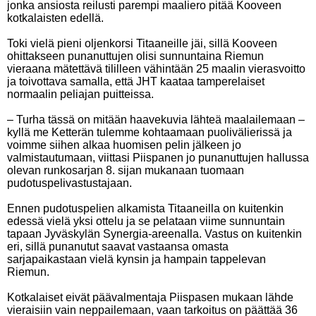
jonka ansiosta reilusti parempi maaliero pitää Kooveen
kotkalaisten edellä.
Toki vielä pieni oljenkorsi Titaaneille jäi, sillä Kooveen
ohittakseen punanuttujen olisi sunnuntaina Riemun
vieraana mätettävä tililleen vähintään 25 maalin vierasvoitto
ja toivottava samalla, että JHT kaataa tamperelaiset
normaalin peliajan puitteissa.
– Turha tässä on mitään haavekuvia lähteä maalailemaan –
kyllä me Ketterän tulemme kohtaamaan puolivälierissä ja
voimme siihen alkaa huomisen pelin jälkeen jo
valmistautumaan, viittasi Piispanen jo punanuttujen hallussa
olevan runkosarjan 8. sijan mukanaan tuomaan
pudotuspelivastustajaan.
Ennen pudotuspelien alkamista Titaaneilla on kuitenkin
edessä vielä yksi ottelu ja se pelataan viime sunnuntain
tapaan Jyväskylän Synergia-areenalla. Vastus on kuitenkin
eri, sillä punanutut saavat vastaansa omasta
sarjapaikastaan vielä kynsin ja hampain tappelevan
Riemun.
Kotkalaiset eivät päävalmentaja Piispasen mukaan lähde
vieraisiin vain neppailemaan, vaan tarkoitus on päättää 36