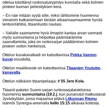
ottelua käsittänyt runkosarjarypistys kunnialla sekä kolmen
pisteen tuoman peliesityksen kera.
– En näe mitään syytä sille, miksi lähtisimme huomenna
vieraisiin katkaisemaan tänään aikaansaamaamme hyvää
lentoonlähtöä, titaaniluotsi naulasi.
– Vallalle saamamme hyvä ilmapiiri kantaa aivan varmasti
myös sunnuntaina ja helpottaa päämäärämme
saavuttamista, joka on runkosarjan päättäminen kolmen
pisteen voiton merkeissä.
Ottelun kuvakavalkadi on katsottavissa
Pekka Vainion
kuvat
-sivustolta.
Ottelun maalikooste on katsottavissa
Titaanien Youtube-
kanavalta
.
Ottelun nälkäisin titaanipelaaja:
# 55 Jere Kola
.
Titaanit paketoi Suomi-sarjan runkosarjataistelunsa
huomenna
sunnuntaina (19.2.)
, kun punanutut matkustavat
Jyväskylään, jossa majaansa pitävä
Liikunnan Riemu
isännöi Synergia-areenalla
kello 15:15
alkavaa koitosta.