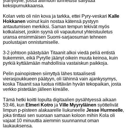
ylähyllylle, jossa äitimuori tunnetusti säilyttää
keksipurnukkaansa.
Kolan veto oli niin kova ja tarkka, ettei Pyry-veskari
Kalle
Hokkanen
voinut kuin nostaa kätensä pystyyn
antautumisen merkiksi. Saman tempun tekivät myös
kotkalaiset, joskin syynä oli vapautunut yhteistuuletus
uransa ensimmäisen Suomi-sarjaosuman tehneen
puolustajan onnistumiselle.
3-2-johtoon päästyään Titaanit alkoi viedä peliä entistä
tiukemmin, eikä Pyrylle jäänyt oikein muuta keinoa, kuin
pyrkiä kyttäämään mahdollisia vastaiskun paikkoja.
Pelin painopisteen siirryttyä lähes totaalisesti
vierasjoukkueen päätyyn, oli lähinnä vain ajankysymys,
koska Titaanit saa luotua riittävän hyvän tekopaikan, josta
verkko pistetään jälleen kireälle.
Tämä hetki koitti lopulta digitaalien pysähtyessä aikaan
53:46, kun
Elmeri Kotro
ja
Ville Myyryläinen
syöttelivät
limpun p-pisteen alakaarelle liukuneelle
Jesse Hurmeelle
,
joka tinttasi sen suoraan samaan koloon mihin Kola oli
vajaat 10 minuuttia aiemmin suunnannut oman
laukauksensa.