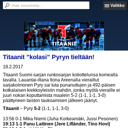
Valikko
Titaanit ”kolasi” Pyryn tieltään!
18.2.2017
Titaanit Suomi-sarjan runkosarjan kotiottelunsa komealla
tavalla. Lauantai-iltana Ilona Areenalla vieraillut
sarjakolmonen Pyry sai tuta punanuttujen ja 492-päisen
kotkalaisen kiekkoyleisön mahdin, jonka myötä vieraille ei
juuri nokan koputtamista maalein 5-2 (1-1, 1-1, 3-0)
päättyneen taiston taukoamisen jälkeen jäänyt.
Titaanit
– Pyry
5-2
(1-1, 1-1, 3-0)
13:56 0-1 Mika Niemi (Juha Korkeamäki, Jussi Pesonen)
19:13 1-1 Panu Laitinen (Jere Lifländer, Tino Hovi)