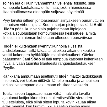
Toinen erä oli kuin ”vanhemman veljensä” toisinto, sillä
kamppailu kaukalossa oli tuimaa, joskin hienoisessa
titaanihallinnassa eteenpäin soljuvaa näytelmää.
Pyry tarvitsi jälleen johtoasemaan siirtyäkseen punanuttujen
pienoisen virheen, sillä Suomi-sarjan pistepörssikärki
Antti
Hildén
pääsi kuin varkain pujahtamaan läpiajoon
kotkalaispuolustajan kompuroidessa keskialueella mitä
ilmeisimmin hieman kohollaan olleeseen punaviivaan.
Hildén ei kuitenkaan kyennyt kunnolla Pussista
ahdistelemaan, sillä takaa tullut oikea-aikainen koukku
vesitti kokeneen hyökkääjän maalintekoaikeet. Ottelun
päätuomari
Jani Södö
ei tätä temppua katsonut kuitenkaan
hyvällä, vaan tuomitsi tilanteesta rangaistuslaukauksen
Pyrylle.
Rankkaria ampumaan asettunut Hildén malttoi taidokkaasti
mielensä, vei kiekon riittävän lähelle maalia ja ampui sen
tarkasti vasempaan alakulmaan ohi titaaniveskarin.
Toistamiseen tappioasemaan vähän halvalla tavalla
ajautunut kotijoukkue sisuuntui entisestään vieraiden
tuuletteluista, eikä siinä sitten lopulta kovin kauaa aikaa
edes mennyt, kun kumimuikkua saatiin kaivaa myös