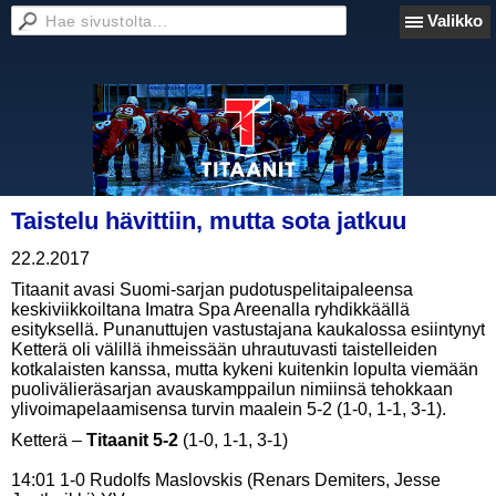
Valikko
Taistelu hävittiin, mutta sota jatkuu
22.2.2017
Titaanit avasi Suomi-sarjan pudotuspelitaipaleensa
keskiviikkoiltana Imatra Spa Areenalla ryhdikkäällä
esityksellä. Punanuttujen vastustajana kaukalossa esiintynyt
Ketterä oli välillä ihmeissään uhrautuvasti taistelleiden
kotkalaisten kanssa, mutta kykeni kuitenkin lopulta viemään
puolivälieräsarjan avauskamppailun nimiinsä tehokkaan
ylivoimapelaamisensa turvin maalein 5-2 (1-0, 1-1, 3-1).
Ketterä –
Titaanit 5-2
(1-0, 1-1, 3-1)
14:01 1-0 Rudolfs Maslovskis (Renars Demiters, Jesse