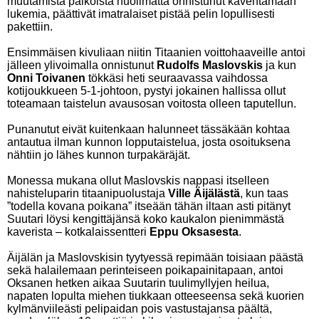
muutamista paikoista huolimatta onnistunut kaventamaan
lukemia, päättivät imatralaiset pistää pelin lopullisesti
pakettiin.
Ensimmäisen kivuliaan niitin Titaanien voittohaaveille antoi
jälleen ylivoimalla onnistunut
Rudolfs Maslovskis
ja kun
Onni Toivanen
tökkäsi heti seuraavassa vaihdossa
kotijoukkueen 5-1-johtoon, pystyi jokainen hallissa ollut
toteamaan taistelun avausosan voitosta olleen taputellun.
Punanutut eivät kuitenkaan halunneet tässäkään kohtaa
antautua ilman kunnon lopputaistelua, josta osoituksena
nähtiin jo lähes kunnon turpakäräjät.
Monessa mukana ollut Maslovskis nappasi itselleen
nahisteluparin titaanipuolustaja
Ville Äijälästä
, kun taas
”todella kovana poikana” itseään tähän iltaan asti pitänyt
Suutari löysi kengittäjänsä koko kaukalon pienimmästä
kaverista – kotkalaissentteri
Eppu Oksasesta
.
Äijälän ja Maslovskisin tyytyessä repimään toisiaan päästä
sekä halailemaan perinteiseen poikapainitapaan, antoi
Oksanen hetken aikaa Suutarin tuulimyllyjen heilua,
napaten lopulta miehen tiukkaan otteeseensa sekä kuorien
kylmänviileästi pelipaidan pois vastustajansa päältä,