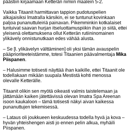
päästiin kirjaamaan Ketterän nimiin maalein 5-2.
Vaikka Titaanit harmittavan tappion pudotuspelien
alkajaisiksi Imatralla kärsikin, ei se tuntunut kovinkaan
paljoa punanuttuleiriä painavan. Pikemminkin kotkalaiset
tuntuivat saavan hurjan itseluottamuspiikin ihan jo siitä, ettei
yleisenä olettamuksena ollut Ketterän rutiininomainen
ylikävely onnistunutkaan edes vähää alusta.
– Se [l. ylikävelyn välttäminen] oli yksi tämän avauspelin
pääprioriteeteistämme, totesi Titaanien päävalmentaja
Mika
Piispanen
.
– Halusimme totisesti näyttää ihan kaikille, ettei Titaanit ole
todellakaan mikään suupala Mestistä kohti menossa
olevalle Ketterälle.
Titaanit olikin sen myötä oikeasti valmis taistelemaan ja
jättämään kaiken jätettävissä olevan Imatra Spa Areenan
isoon kaukaloon – tämä totisesti näkyi aivan kaikessa
punanuttujen tekemisessä.
– Lataus oli joukkueen keskuudessa todella hyvä ja kova –
hyvän yhteishengen aisti jo ennen pelin alkua, myhäili
Piispanen.