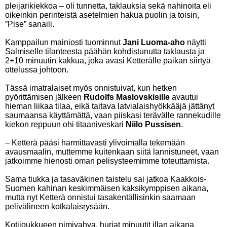
pleijarikiekkoa – oli tunnetta, taklauksia sekä nahinoita eli
oikeinkin perinteistä asetelmien hakua puolin ja toisin,
”Pise” sanaili.
Kamppailun mainiosti tuominnut
Jani Luoma-aho
näytti
Salmiselle tilanteesta päähän kohdistunutta taklausta ja
2+10 minuutin kakkua, joka avasi Ketterälle paikan siirtyä
ottelussa johtoon.
Tässä imatralaiset myös onnistuivat, kun hetken
pyörittämisen jälkeen
Rudolfs Maslovskisille
avautui
hieman liikaa tilaa, eikä taitava latvialaishyökkääjä jättänyt
saumaansa käyttämättä, vaan piiskasi terävälle rannekudille
kiekon reppuun ohi titaaniveskari
Niilo Pussisen
.
– Ketterä pääsi harmittavasti ylivoimalla tekemään
avausmaalin, muttemme kuitenkaan siitä lannistuneet, vaan
jatkoimme hienosti oman pelisysteemimme toteuttamista.
Sama tiukka ja tasaväkinen taistelu sai jatkoa Kaakkois-
Suomen kahinan keskimmäisen kaksikymppisen aikana,
mutta nyt Ketterä onnistui tasakentällisinkin saamaan
pelivälineen kotkalaisrysään.
Kotijoukkueen nimivahva, hurjat minuutit illan aikana