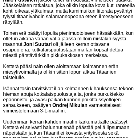
Jääskeläisen ratkaisua, joka olikin lopulta kova kuti ranteella
kohti oikeaa yläkulmaa, mutta kumimuikun liitorata pysähtyi
tylysti titaanivahdin salamannopeana eteen ilmestyneeseen
räpylään.
Toinen erä päättyi lopulta pienimuotoiseen hässäkkään, kun
ottelun aikana vähän väliä jäässä milloin mistäkin syystä
maannut
Joni Suutari
oli jälleen kerran ottavana
osapuolena, kotkalaispuolustajan mailan kopsahdettua
miestä pärstävärkkiin pikkukakkosen merkeissä.
Ketterä pääsi näin ollen aloittamaan kolmannen erän
miesylivoimalla ja olikin sitten lopun alkua Titaanien
taistelulle.
Isännät tosin tarvitsivat illan kolmannen kihauksensa tekoon
hieman apuja kotkalaispuolustajalta, jonka purkukiekko
epäonnistui ja avasi paikan kunnon poikittaissyöttöjen
sahaukseen, päättyen
Ondrej Mikulan
varmaotteisesti
viimeistelemään 3-1-maaliin.
Uudemman kerran kahden maalin karkumatkalle päässyt
Ketterä ei selvästi halunnut enää päästää peliä lipsumaan
näpeistään ja kun Titaanit ei kovasta yrityksestä sekä