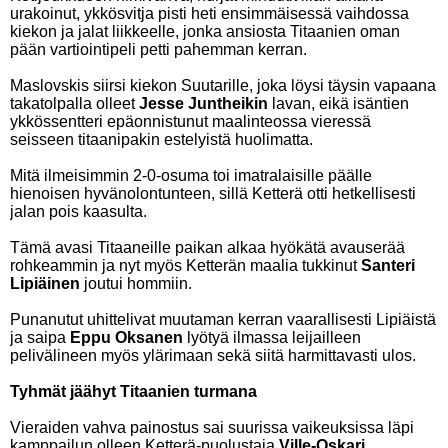
urakoinut, ykkösvitja pisti heti ensimmäisessä vaihdossa
kiekon ja jalat liikkeelle, jonka ansiosta Titaanien oman
pään vartiointipeli petti pahemman kerran.
Maslovskis siirsi kiekon Suutarille, joka löysi täysin vapaana
takatolpalla olleet
Jesse Juntheikin
lavan, eikä isäntien
ykkössentteri epäonnistunut maalinteossa vieressä
seisseen titaanipakin estelyistä huolimatta.
Mitä ilmeisimmin 2-0-osuma toi imatralaisille päälle
hienoisen hyvänolontunteen, sillä Ketterä otti hetkellisesti
jalan pois kaasulta.
Tämä avasi Titaaneille paikan alkaa hyökätä avauserää
rohkeammin ja nyt myös Ketterän maalia tukkinut
Santeri
Lipiäinen
joutui hommiin.
Punanutut uhittelivat muutaman kerran vaarallisesti Lipiäistä
ja saipa
Eppu Oksanen
lyötyä ilmassa leijailleen
pelivälineen myös ylärimaan sekä siitä harmittavasti ulos.
Tyhmät jäähyt Titaanien turmana
Vieraiden vahva painostus sai suurissa vaikeuksissa läpi
kamppailun olleen Ketterä-puolustaja
Ville-Oskari