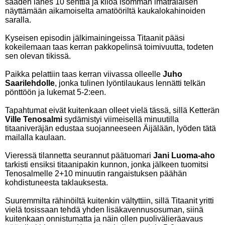
saaden lähes 10 senttiä ja kiloa isomman imatralaisen
näyttämään aikamoiselta amatööriltä kaukalokahinoiden
saralla.
Kyseisen episodin jälkimainingeissa Titaanit pääsi
kokeilemaan taas kerran pakkopelinsä toimivuutta, todeten
sen olevan tikissä.
Paikka pelattiin taas kerran viivassa olleelle
Juho
Saarilehdolle
, jonka tulinen lyöntilaukaus lennätti telkän
pönttöön ja lukemat 5-2:een.
Tapahtumat eivät kuitenkaan olleet vielä tässä, sillä Ketterän
Ville Tenosalmi
sydämistyi viimeisellä minuutilla
titaaniveräjän edustaa suojanneeseen Äijälään, lyöden tätä
mailalla kaulaan.
Vieressä tilannetta seurannut päätuomari
Jani Luoma-aho
tarkisti ensiksi titaanipakin kunnon, jonka jälkeen tuomitsi
Tenosalmelle 2+10 minuutin rangaistuksen päähän
kohdistuneesta taklauksesta.
Suuremmilta rähinöiltä kuitenkin vältyttiin, sillä Titaanit yritti
vielä tosissaan tehdä yhden lisäkavennusosuman, siinä
kuitenkaan onnistumatta ja näin ollen puolivälieräavaus