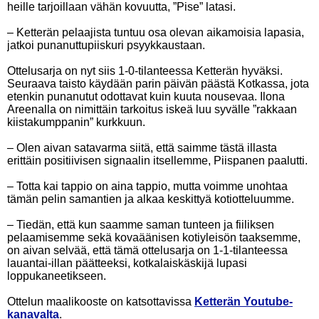
heille tarjoillaan vähän kovuutta, ”Pise” latasi.
– Ketterän pelaajista tuntuu osa olevan aikamoisia lapasia,
jatkoi punanuttupiiskuri psyykkaustaan.
Ottelusarja on nyt siis 1-0-tilanteessa Ketterän hyväksi.
Seuraava taisto käydään parin päivän päästä Kotkassa, jota
etenkin punanutut odottavat kuin kuuta nousevaa. Ilona
Areenalla on nimittäin tarkoitus iskeä luu syvälle ”rakkaan
kiistakumppanin” kurkkuun.
– Olen aivan satavarma siitä, että saimme tästä illasta
erittäin positiivisen signaalin itsellemme, Piispanen paalutti.
– Totta kai tappio on aina tappio, mutta voimme unohtaa
tämän pelin samantien ja alkaa keskittyä kotiotteluumme.
– Tiedän, että kun saamme saman tunteen ja fiiliksen
pelaamisemme sekä kovaäänisen kotiyleisön taaksemme,
on aivan selvää, että tämä ottelusarja on 1-1-tilanteessa
lauantai-illan päätteeksi, kotkalaiskäskijä lupasi
loppukaneetikseen.
Ottelun maalikooste on katsottavissa
Ketterän Youtube-
kanavalta
.