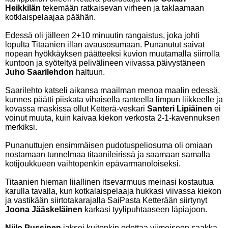
Heikkilän
tekemään ratkaisevan virheen ja taklaamaan
kotklaispelaajaa päähän.
Edessä oli jälleen 2+10 minuutin rangaistus, joka johti
lopulta Titaanien illan avausosumaan. Punanutut saivat
nopean hyökkäyksen päätteeksi kuvion muutamalla siirrolla
kuntoon ja syöteltyä pelivälineen viivassa päivystäneen
Juho Saarilehdon
haltuun.
Saarilehto katseli aikansa maailman menoa maalin edessä,
kunnes päätti piiskata vihaisella ranteella limpun liikkeelle ja
kovassa maskissa ollut Ketterä-veskari
Santeri Lipiäinen
ei
voinut muuta, kuin kaivaa kiekon verkosta 2-1-kavennuksen
merkiksi.
Punanuttujen ensimmäisen pudotuspeliosuma oli omiaan
nostamaan tunnelmaa titaanileirissä ja saamaan samalla
kotijoukkueen vaihtopenkin epävarmanoloiseksi.
Titaanien hieman liiallinen itsevarmuus meinasi kostautua
karulla tavalla, kun kotkalaispelaaja hukkasi viivassa kiekon
ja vastikään siirtotakarajalla SaiPasta Ketterään siirtynyt
Joona Jääskeläinen
karkasi tyylipuhtaaseen läpiajoon.
Niilo Pussinen
jaksoi kuitenkin odottaa viimeiseen saakka