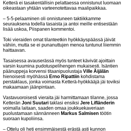
Ketterä ei tasakentällisin pelattaessa onnistunut luomaan
oikeastaan yhtään varteenotettavaa maalipaikkaa.
– 5-5-pelaaminen oli onnistuneen taktiikkamme
seurauksena todella tasaista ja antoi meille entisestään
lisää uskoa, Piispanen kommentoi.
Toki vieraiden omat tilanteetkin hyökkäyspäässä jäivät
vähiin, mutta se ei punanuttujen menoa tuntunut liiemmin
haittaavan.
Tasaisessa avauserässä myös tunteet kävivät ajoittain
varsin kuumina pudotuspelihengen mukaisesti. Isäntien
päänuppeja korvensi titaanipuolustaja
Ville Äijälän
hienoisesti myöhässä
Erno Ripattiin
kohdistama
perstaklaus, jonka voimasta Ketterä-hyökkääjä jäi toviksi
makaamaan jäänpintaan.
Vastavuoroisesti vieraita jäi harmittamaan tilanne, jossa
Ketterän
Joni Suutari
taklasi ensiksi
Jere Lifländerin
voimalla laitaan, saaden omaa joukkuekaveriaan
puolustamaan sännänneen
Markus Salmisen
töötin
suoraan kupoliinsa.
– Ottelu oli heti ensimmäisestä erästä asti kunnon