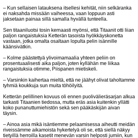
– Kun sellaisen latauksena itsellesi kehität, niin selkäranka
ei naksahda missään vaiheessa, vaan loppuun asti
jaksetaan painaa sillä samalla hyvällä tunteella.
Sen titaaniluotsi tosin kernaasti myönsi, että Titaanit otti liian
paljon rangaistuksia Ketterän tasoista hyökkäyskonetta
vastaan, jotka omalta osaltaan lopulta pelin isännille
käänsivätkin.
– Kolme päästettyä ylivoimamaalia yhteen peliin on
prosentuaalisesti aika paljon, joten kyllähän me liikaa
rangaistuksia otimme, Piispanen mietiskeli.
– Varsinkin kaihertaa mieltä, että ne jäähyt olivat taholtamme
tyhmiä koukkuja sun muita töhöilyitä.
Ketterän pelillinen kovuus oli ennen puolivälieräsarjan alkua
tarkasti Titaanien tiedossa, mutta eräs asia kuitenkin yllätti
koko punanuttumiehistön sekä sen pääkäskijän aivan
täysin.
– Ainoa asia mikä isäntiemme pelaamisessa aiheutti meidän
riveissämme aikamoista hykertelyä oli se, että siellä näkyy
tietyillä herroilla kasetit menevän varsin helposti jumiin, kun