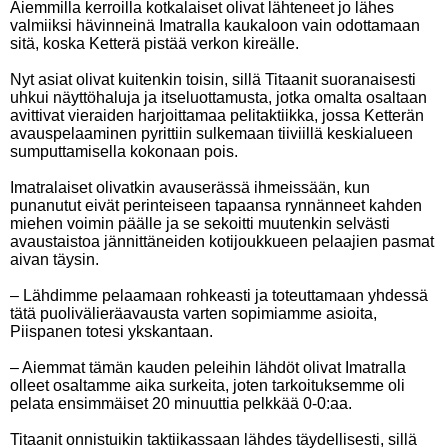
Aiemmilla kerroilla kotkalaiset olivat lähteneet jo lähes
valmiiksi hävinneinä Imatralla kaukaloon vain odottamaan
sitä, koska Ketterä pistää verkon kireälle.
Nyt asiat olivat kuitenkin toisin, sillä Titaanit suoranaisesti
uhkui näyttöhaluja ja itseluottamusta, jotka omalta osaltaan
avittivat vieraiden harjoittamaa pelitaktiikka, jossa Ketterän
avauspelaaminen pyrittiin sulkemaan tiiviillä keskialueen
sumputtamisella kokonaan pois.
Imatralaiset olivatkin avauserässä ihmeissään, kun
punanutut eivät perinteiseen tapaansa rynnänneet kahden
miehen voimin päälle ja se sekoitti muutenkin selvästi
avaustaistoa jännittäneiden kotijoukkueen pelaajien pasmat
aivan täysin.
– Lähdimme pelaamaan rohkeasti ja toteuttamaan yhdessä
tätä puolivälieräavausta varten sopimiamme asioita,
Piispanen totesi ykskantaan.
– Aiemmat tämän kauden peleihin lähdöt olivat Imatralla
olleet osaltamme aika surkeita, joten tarkoituksemme oli
pelata ensimmäiset 20 minuuttia pelkkää 0-0:aa.
Titaanit onnistuikin taktiikassaan lähdes täydellisesti, sillä