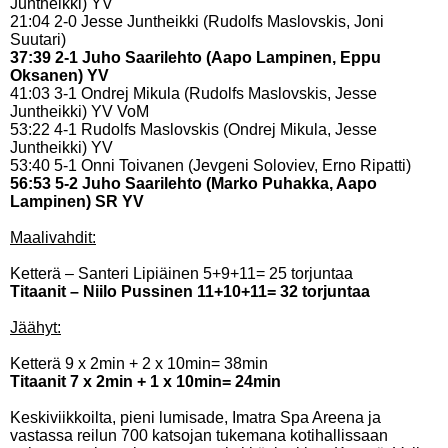
Juntheikki) YV
21:04 2-0 Jesse Juntheikki (Rudolfs Maslovskis, Joni
Suutari)
37:39 2-1 Juho Saarilehto (Aapo Lampinen, Eppu
Oksanen) YV
41:03 3-1 Ondrej Mikula (Rudolfs Maslovskis, Jesse
Juntheikki) YV VoM
53:22 4-1 Rudolfs Maslovskis (Ondrej Mikula, Jesse
Juntheikki) YV
53:40 5-1 Onni Toivanen (Jevgeni Soloviev, Erno Ripatti)
56:53 5-2 Juho Saarilehto (Marko Puhakka, Aapo
Lampinen) SR YV
Maalivahdit:
Ketterä – Santeri Lipiäinen 5+9+11= 25 torjuntaa
Titaanit – Niilo Pussinen 11+10+11= 32 torjuntaa
Jäähyt:
Ketterä 9 x 2min + 2 x 10min= 38min
Titaanit 7 x 2min + 1 x 10min= 24min
Keskiviikkoilta, pieni lumisade, Imatra Spa Areena ja
vastassa reilun 700 katsojan tukemana kotihallissaan