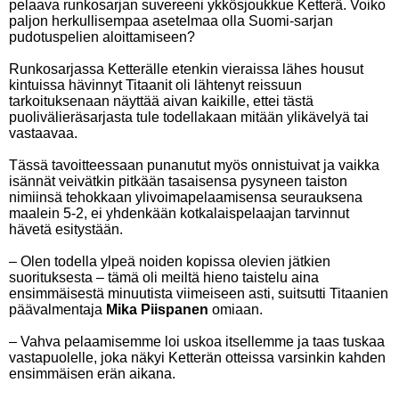
pelaava runkosarjan suvereeni ykkösjoukkue Ketterä. Voiko
paljon herkullisempaa asetelmaa olla Suomi-sarjan
pudotuspelien aloittamiseen?
Runkosarjassa Ketterälle etenkin vieraissa lähes housut
kintuissa hävinnyt Titaanit oli lähtenyt reissuun
tarkoituksenaan näyttää aivan kaikille, ettei tästä
puolivälieräsarjasta tule todellakaan mitään ylikävelyä tai
vastaavaa.
Tässä tavoitteessaan punanutut myös onnistuivat ja vaikka
isännät veivätkin pitkään tasaisensa pysyneen taiston
nimiinsä tehokkaan ylivoimapelaamisensa seurauksena
maalein 5-2, ei yhdenkään kotkalaispelaajan tarvinnut
hävetä esitystään.
– Olen todella ylpeä noiden kopissa olevien jätkien
suorituksesta – tämä oli meiltä hieno taistelu aina
ensimmäisestä minuutista viimeiseen asti, suitsutti Titaanien
päävalmentaja
Mika Piispanen
omiaan.
– Vahva pelaamisemme loi uskoa itsellemme ja taas tuskaa
vastapuolelle, joka näkyi Ketterän otteissa varsinkin kahden
ensimmäisen erän aikana.