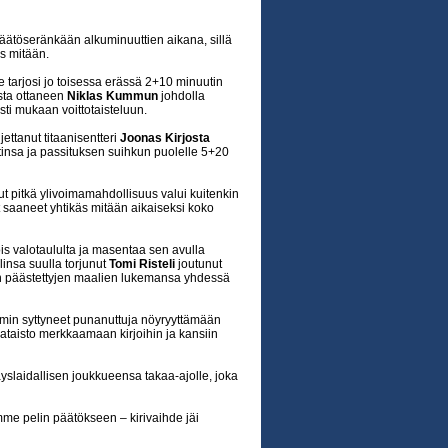
 päätöseränkään alkuminuuttien aikana, sillä
äs mitään.
e tarjosi jo toisessa erässä 2+10 minuutin
sta ottaneen
Niklas Kummun
johdolla
sti mukaan voittotaisteluun.
jettanut titaanisentteri
Joonas Kirjosta
ttinsa ja passituksen suihkun puolelle 5+20
t pitkä ylivoimamahdollisuus valui kuitenkin
ät saaneet yhtikäs mitään aikaiseksi koko
s valotaululta ja masentaa sen avulla
linsa suulla torjunut
Tomi Risteli
joutunut
 päästettyjen maalien lukemansa yhdessä
min syttyneet punanuttuja nöyryyttämään
ataisto merkkaamaan kirjoihin ja kansiin
äyslaidallisen joukkueensa takaa-ajolle, joka
me pelin päätökseen – kirivaihde jäi