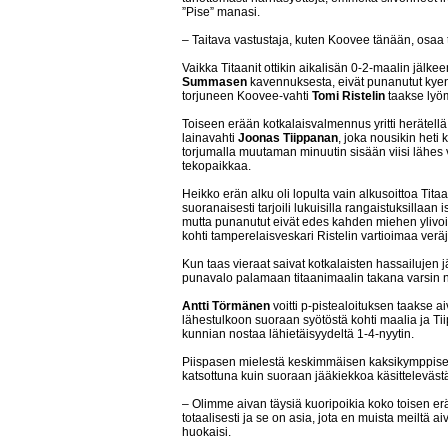
”Pise” manasi.
– Taitava vastustaja, kuten Koovee tänään, osaa t
Vaikka Titaanit ottikin aikalisän 0-2-maalin jälke
Summasen
kavennuksesta, eivät punanutut kye
torjuneen Koovee-vahti
Tomi Ristelin
taakse lyö
Toiseen erään kotkalaisvalmennus yritti herätell
lainavahti
Joonas Tiippanan
, joka nousikin heti
torjumalla muutaman minuutin sisään viisi lähes 
tekopaikkaa.
Heikko erän alku oli lopulta vain alkusoittoa Ti
suoranaisesti tarjoili lukuisilla rangaistuksillaa
mutta punanutut eivät edes kahden miehen ylivoi
kohti tamperelaisveskari Ristelin vartioimaa verä
Kun taas vieraat saivat kotkalaisten hassailujen
punavalo palamaan titaanimaalin takana varsin n
Antti Törmänen
voitti p-pistealoituksen taakse a
lähestulkoon suoraan syötöstä kohti maalia ja T
kunnian nostaa lähietäisyydeltä 1-4-nyytin.
Piispasen mielestä keskimmäisen kaksikymppisen
katsottuna kuin suoraan jääkiekkoa käsitteleväs
– Olimme aivan täysiä kuoripoikia koko toisen e
totaalisesti ja se on asia, jota en muista meiltä 
huokaisi.