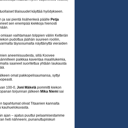
uollaiset tilaisuudet käyttää hyödykseen.
en ja sai pientä lisähenkeä päälle
Petja
nneet sen enempää kiekkoja hienosti
mään.
ä omiaan vaihtamaan tolppien väliin Ketterän
 kiekon pudottua jäähän suureen rooliin,
varmalta täysosumalta näyttänyttä vieraiden
taanien aneemisuudesta, sillä Koovee
n isännilleen paikkaa kaventaa maalilukemia,
malla saaneet suoritettua yhtään laukausta
jää.
 jälkeen omat pakkopelisaumansa, syttyi
opeasti.
ivan 100-0,
Joni Mäkelä
pommitti kiekon
iippanan torjunnan jälkeen
Mika Niemi
sai
 tapahtumat olivat Titaanien kannalta
tä kauhuelokuvasta.
rän ajan – ajatus puuttui pelaamisestamme
aivan heti nähneeni, punanuttupiiskuri