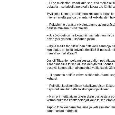
– Ei se mielestäni vaadi kuin sen, että meillä ol
pelaajia – sellaisella porukalla takaa-ajo lähtisi 
Tyyli, jolla kolmas perättäinen kotitappio kirjailtiin
miehen mieltä paljoa parantanut kotkalaisten huk
– Pelasimme parasta ylivoimaamme avauserässä j
pelissä mukana, ”Pise” tokaisi.
– Jos 5-5-peli on heikkoa, niin samaten on myös 
aivan yksi yhteen, Piispanen jatkoi.
– Kyllä meille tarjoiltiin ihan riittävästi saumoja t
kun ajatus on teillä tietymättömillä 5-5-pelissä, ni
miesylivoimallakaan?
Jos oli Titaanien pelaamisessa paljon petrattavaa
Titaanimaalilla toisen alussa debytoinut
Joonas 
pysäytti kamppailun aikana yhtä vaille kaikki 33 
– Tiippanalta erittäin vahva sisääntulo Suomi-sarj
kehaisi.
– Peli ollut keskimmäisen kaksikymppisen jälkeen
napsinut liukuhihnalta loistotorjuntoja tililleen.
– Hän piti meitä aivan täysin yksin pystyssä ja ede
verran hukassa kenttäpelaajat koko toisen erän aj
Tappio totta kai harmittaa aina ja vetää mielen m
kauaa asiaa märehtiä.