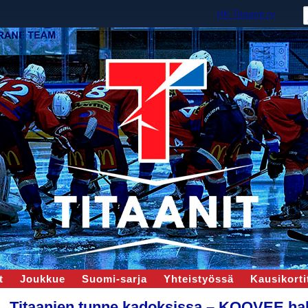
HK Titaanit ry
t
Joukkue
Suomi-sarja
Yhteistyössä
Kausikortit
Titaanien tunne kadoksissa – KOOVEE hak