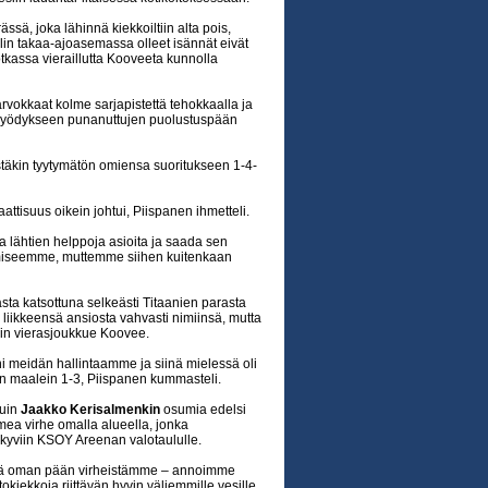
sä, joka lähinnä kiekkoiltiin alta pois,
alin takaa-ajoasemassa olleet isännät eivät
kassa vieraillutta Kooveeta kunnolla
okkaat kolme sarjapistettä tehokkaalla ja
ti hyödykseen punanuttujen puolustuspään
stäkin tyytymätön omiensa suoritukseen 1-4-
attisuus oikein johtui, Piispanen ihmetteli.
a lähtien helppoja asioita ja saada sen
aamiseemme, muttemme siihen kuitenkaan
sta katsottuna selkeästi Titaanien parasta
 liikkeensä ansiosta vahvasti nimiinsä, mutta
kin vierasjoukkue Koovee.
 meidän hallintaamme ja siinä mielessä oli
een maalein 1-3, Piispanen kummasteli.
uin
Jaakko Kerisalmenkin
osumia edelsi
mea virhe omalla alueella, jonka
näkyviin KSOY Areenan valotaululle.
mistä oman pään virheistämme – annoimme
kiekkoja riittävän hyvin väljemmille vesille,