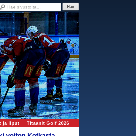
 ja liput
Titaanit Golf 2026
i voiton Kotkasta