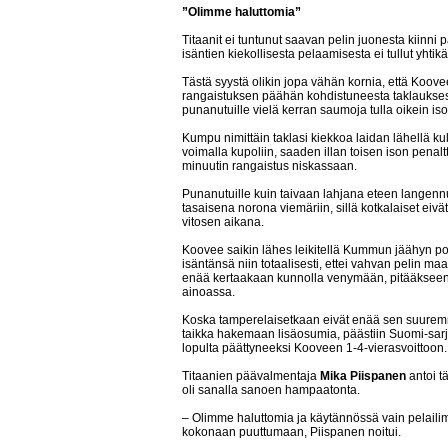
”Olimme haluttomia”
Titaanit ei tuntunut saavan pelin juonesta kiinni
isäntien kiekollisesta pelaamisesta ei tullut yhtik
Tästä syystä olikin jopa vähän kornia, että Koove
rangaistuksen päähän kohdistuneesta taklaukse
punanutuille vielä kerran saumoja tulla oikein iso
Kumpu nimittäin taklasi kiekkoa laidan lähellä kul
voimalla kupoliin, saaden illan toisen ison penal
minuutin rangaistus niskassaan.
Punanutuille kuin taivaan lahjana eteen langennu
tasaisena norona viemäriin, sillä kotkalaiset eiv
vitosen aikana.
Koovee saikin lähes leikitellä Kummun jäähyn poi
isäntänsä niin totaalisesti, ettei vahvan pelin maa
enää kertaakaan kunnolla venymään, pitääkseen
ainoassa.
Koska tamperelaisetkaan eivät enää sen suurem
taikka hakemaan lisäosumia, päästiin Suomi-sarj
lopulta päättyneeksi Kooveen 1-4-vierasvoittoon.
Titaanien päävalmentaja
Mika Piispanen
antoi t
oli sanalla sanoen hampaatonta.
– Olimme haluttomia ja käytännössä vain pelailim
kokonaan puuttumaan, Piispanen noitui.