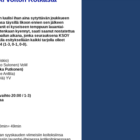
 luulisi ihan aina sytyttävän joukkueen
sa täysillä likoon ennen sen jälkeen
anit ei kyseiseen temppuun lauantai-
itenkaan kyennyt, saati saanut nostatettua
ppailun aikana, jonka seurauksena KSOY
la esityksellään kaikki tarjolla olleet
(1-3, 0-1, 0-0).
iskio)
ko Sulonen) VoM
ka Putkonen)
 Anttila)
elä) YV
aihto 20:00 / 1-3)
taa
20min= 49min
van syyskauden viimeisiin koitoksiinsa
esiin lauantai-iltaisessa kotikoitoksessaan.