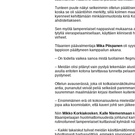
Tunteen puute näkyi selkeimmin ottelun päätöseräs
koska se oli sääntöihin merkitty, sillä kolmen ma
kyenneet kehittämään minkäänmuotoista kiriä Kot
ahdistellakseen.
Sen myötä tamperelaiset nappasivat mukaansa arv
tylyllä vieraspelaamisellaan, käyttäen kliinises
virheet.
Titaanien päävalmentaja
Mika Piispanen
oli syy
tappioon päättyneen kamppailun aikana.
– On todella vaikea sanoa mistä tuollainen flegma
– Meidän olisi pitänyt vain pystyä tekemään alust
avulla eritoten kotona tarvittavaa tunnetta pel
pystyneet.
Ottelun avauserässä, joka oli kotkalaisnäkökulma
antia, punanutut veivät peliä selkeästi paremman
suuremman maalimäärän kirjasi itselleen kuiten
– Ensimmäinen erä oli kokonaisuutena mielestäni
jopa aika koomistakin, että kaveri johti sen jälk
Niin
Mikko Korkiakosken
,
Kalle Niemenmaan
k
titaanipelaajan huolimattomuudesta johtunut kar
rutinoituneet tamperelaiset kuittasivat kylmästi 
– Kaikki takaiskut tulivat meidän käsittämättö
tuhottomasti harhasyöttöjä, emmekä siivonneet irto