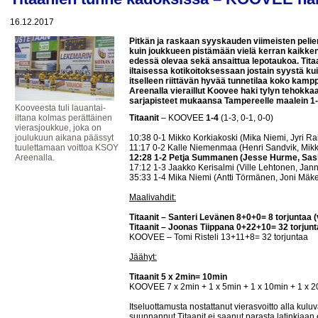
16.12.2017
Pitkän ja raskaan syyskauden viimeisten pelien
kuin joukkueen pistämään vielä kerran kaikken
edessä olevaa sekä ansaittua lepotaukoa. Tita
iltaisessa kotikoitoksessaan jostain syystä ku
itselleen riittävän hyvää tunnetilaa koko kam
Areenalla vieraillut Koovee haki tylyn tehokkaal
sarjapisteet mukaansa Tampereelle maalein 1-4 
Kooveesta tuli lauantai-
iltana kolmas perättäinen
Titaanit
– KOOVEE
1-4
(1-3, 0-1, 0-0)
vierasjoukkue, joka on
joulukuun aikana päässyt
10:38 0-1 Mikko Korkiakoski (Mika Niemi, Jyri Ra
tuulettamaan voittoa KSOY
11:17 0-2 Kalle Niemenmaa (Henri Sandvik, Mik
Areenalla.
12:28 1-2 Petja Summanen (Jesse Hurme, Sas
17:12 1-3 Jaakko Kerisalmi (Ville Lehtonen, Janne
35:33 1-4 Mika Niemi (Antti Törmänen, Joni Mäk
Maalivahdit:
Titaanit – Santeri Levänen 8+0+0= 8 torjuntaa (v
Titaanit – Joonas Tiippana 0+22+10= 32 torjun
KOOVEE – Tomi Risteli 13+11+8= 32 torjuntaa
Jäähyt:
Titaanit 5 x 2min= 10min
KOOVEE 7 x 2min + 1 x 5min + 1 x 10min + 1 x 
Itseluottamusta nostattanut vierasvoitto alla kulu
suunnannut Titaanit ei saanut parasta latinkiaan 