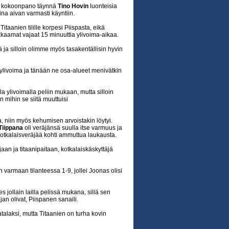
isi kokoonpano täynnä
Tino Hovin
luonteisia
aina aivan varmasti käyntiin.
 Titaanien tilille korpesi Piispasta, eikä
kaamat vajaat 15 minuuttia ylivoima-aikaa.
a silloin olimme myös tasakentällisin hyvin
ylivoima ja tänään ne osa-alueet menivätkin
ulla ylivoimalla peliin mukaan, mutta silloin
in mihin se siitä muuttuisi
, niin myös kehumisen arvoistakin löytyi.
Tiippana
oli veräjänsä suulla itse varmuus ja
kotkalaisveräjää kohti ammuttua laukausta.
aan ja titaanipaitaan, kotkalaiskäskyttäjä
 varmaan tilanteessa 1-9, jollei Joonas olisi
s jollain lailla pelissä mukana, sillä sen
an olivat, Piispanen sanaili.
atalaksi, mutta Titaanien on turha kovin