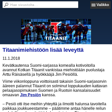
Valikko
Titaanimiehistöön lisää leveyttä
11.1.2018
Kevätkautensa Suomi-sarjassa komealla kotivoitolla
avannut Kotkan Titaanit vankistaa miehistöään puolustaja
Arttu Räisäsellä ja hyökkääjä Jim Pesiöllä.
Viime viikonloppuna voittoisasti takaisin Suomi-sarjasorvin
ääreen palannut Titaanit on solminut loppukauden kattavan
pelaajasopimuksen Suomen ja Ruotsin kansalaisuudet
omaavan
Jim Pesiön
kanssa.
– Pesiö otti itse meihin yhteyttä ja ilmoitti halunsa tavoitella
paikkaa joukkueestamme – päätimme antaa hänelle reilun