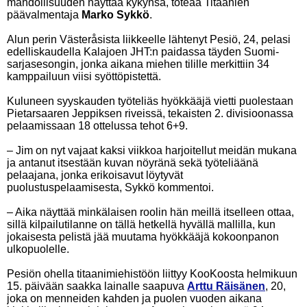
mahdollisuuden näyttää kykynsä, toteaa Titaanien
päävalmentaja
Marko Sykkö
.
Alun perin Västeråsista liikkeelle lähtenyt Pesiö, 24, pelasi
edelliskaudella Kalajoen JHT:n paidassa täyden Suomi-
sarjasesongin, jonka aikana miehen tilille merkittiin 34
kamppailuun viisi syöttöpistettä.
Kuluneen syyskauden työteliäs hyökkääjä vietti puolestaan
Pietarsaaren Jeppiksen riveissä, tekaisten 2. divisioonassa
pelaamissaan 18 ottelussa tehot 6+9.
– Jim on nyt vajaat kaksi viikkoa harjoitellut meidän mukana
ja antanut itsestään kuvan nöyränä sekä työteliäänä
pelaajana, jonka erikoisavut löytyvät
puolustuspelaamisesta, Sykkö kommentoi.
– Aika näyttää minkälaisen roolin hän meillä itselleen ottaa,
sillä kilpailutilanne on tällä hetkellä hyvällä mallilla, kun
jokaisesta pelistä jää muutama hyökkääjä kokoonpanon
ulkopuolelle.
Pesiön ohella titaanimiehistöön liittyy KooKoosta helmikuun
15. päivään saakka lainalle saapuva
Arttu Räisänen
, 20,
joka on menneiden kahden ja puolen vuoden aikana