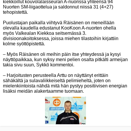
kiekkoillut kouvolalaisseuran A-nuorissa yhteensä 94
Nuorten SM-liigaottelua ja saldonnut niissä 31 (4+27)
tehopistettä.
Puolustajan paikalla viihtyvä Räisänen on meneillään
olevalla kaudella edustanut KooKoon A-nuorten ohella
myös Valkealan Kiekkoa seitsemässä 3.
divisioonakoitoksessa, joissa miehen tilastoihin kirjattiin
kolme syöttöpistettä.
– Myös Räisänen oli meihin päin itse yhteydessä ja kysyi
näyttöpaikkaa, kun syksy meni pelien osalta pitkälti armeijan
takia sivu suun, Sykkö kommentoi.
– Harjoitusten perusteella Arttu on näyttänyt erittäin
sähäkältä ja sulavaliikkeiseltä pelimieheltä, joten on
mielenkiintoista nähdä mitä hän pystyy positiivisen energian
lisäksi meidän alakertaamme tuomaan.
Tuore titaanihyökkääjä Jim Pesiö kuului viime kaudella Kalajoen JHT:n Suomi-