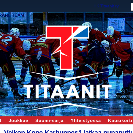
HK Titaanit ry
t
Joukkue
Suomi-sarja
Yhteistyössä
Kausikortit
Veikon Kone Karhunpesä jatkaa punanutt