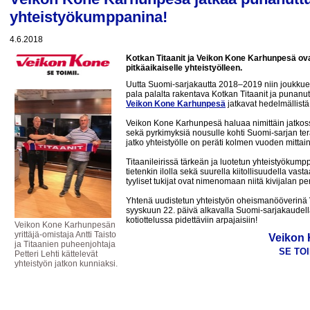
yhteistyökumppanina!
4.6.2018
Kotkan Titaanit ja Veikon Kone Karhunpesä ova
pitkäaikaiselle yhteistyölleen.
Uutta Suomi-sarjakautta 2018–2019 niin joukkueen
pala palalta rakentava Kotkan Titaanit ja punanu
Veikon Kone Karhunpesä
jatkavat hedelmällist
Veikon Kone Karhunpesä haluaa nimittäin jatkos
sekä pyrkimyksiä nousulle kohti Suomi-sarjan terä
jatko yhteistyölle on peräti kolmen vuoden mittai
Titaanileirissä tärkeän ja luotetun yhteistyökump
tietenkin ilolla sekä suurella kiitollisuudella va
tyyliset tukijat ovat nimenomaan niitä kivijalan p
Yhtenä uudistetun yhteistyön oheismanööverinä
syyskuun 22. päivä alkavalla Suomi-sarjakaudell
kotiottelussa pidettäviin arpajaisiin!
Veikon Kone Karhunpesän
yrittäjä-omistaja Antti Taisto
Veikon
ja Titaanien puheenjohtaja
SE TOI
Petteri Lehti kättelevät
yhteistyön jatkon kunniaksi.