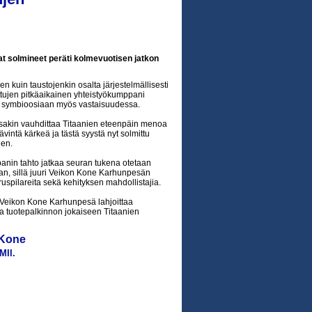
t solmineet peräti kolmevuotisen jatkon
 kuin taustojenkin osalta järjestelmällisesti
ttujen pitkäaikainen yhteistyökumppani
ä symbioosiaan myös vastaisuudessa.
sakin vauhdittaa Titaanien eteenpäin menoa
vintä kärkeä ja tästä syystä nyt solmittu
nen.
panin tahto jatkaa seuran tukena otetaan
staan, sillä juuri Veikon Kone Karhunpesän
eruspilareita sekä kehityksen mahdollistajia.
 Veikon Kone Karhunpesä lahjoittaa
a tuotepalkinnon jokaiseen Titaanien
 Kone
MII.