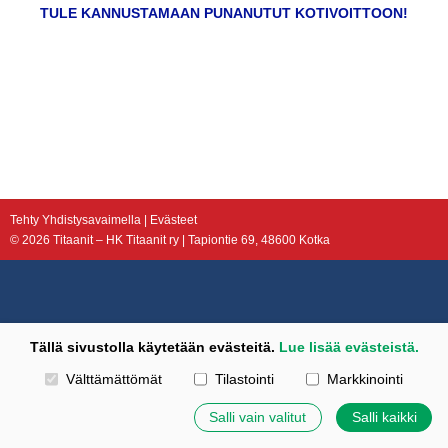
TULE KANNUSTAMAAN PUNANUTUT KOTIVOITTOON!
Tehty Yhdistysavaimella
|
Evästeet
©
2026 Titaanit – HK Titaanit ry | Tapiontie 69, 48600 Kotka
Tällä sivustolla käytetään evästeitä.
Lue lisää evästeistä.
Valitse käytettävät evästeet
Välttämättömät
Tilastointi
Markkinointi
Salli vain valitut
Salli kaikki