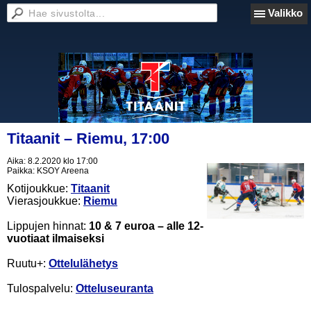
Valikko
Titaanit – Riemu, 17:00
Aika:
8.2.2020 klo 17:00
Paikka:
KSOY Areena
Kotijoukkue:
Titaanit
Vierasjoukkue:
Riemu
Lippujen hinnat:
10 & 7 euroa
– alle 12-
vuotiaat ilmaiseksi
Ruutu+:
Ottelulähetys
Tulospalvelu:
Otteluseuranta