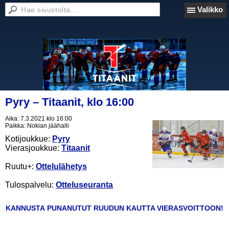
Valikko
Pyry – Titaanit, klo 16:00
Aika:
7.3.2021 klo 16:00
Paikka:
Nokian jäähalli
Kotijoukkue:
Pyry
Vierasjoukkue:
Titaanit
Ruutu+:
Ottelulähetys
Tulospalvelu:
Otteluseuranta
KANNUSTA PUNANUTUT RUUDUN KAUTTA VIERASVOITTOON!