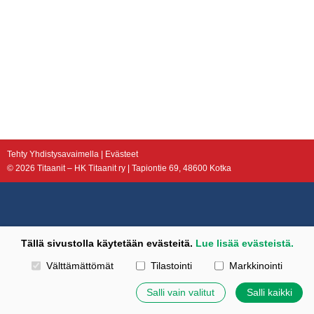
Tehty Yhdistysavaimella
|
Evästeet
©
2026 Titaanit – HK Titaanit ry | Tapiontie 69, 48600 Kotka
Tällä sivustolla käytetään evästeitä.
Lue lisää evästeistä.
Valitse käytettävät evästeet
Välttämättömät
Tilastointi
Markkinointi
Salli vain valitut
Salli kaikki