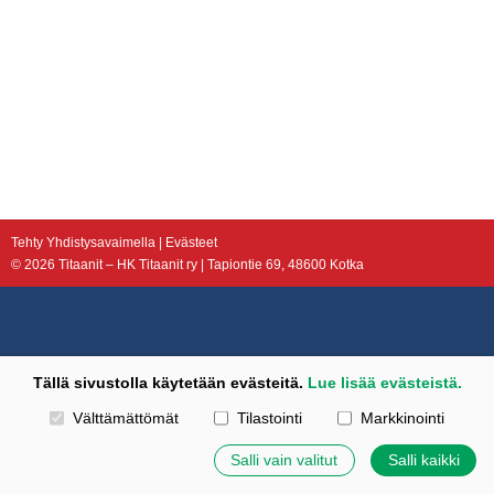
Tehty Yhdistysavaimella
|
Evästeet
©
2026 Titaanit – HK Titaanit ry | Tapiontie 69, 48600 Kotka
Tällä sivustolla käytetään evästeitä.
Lue lisää evästeistä.
Valitse käytettävät evästeet
Välttämättömät
Tilastointi
Markkinointi
Salli vain valitut
Salli kaikki