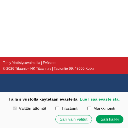
Tehty Yhdistysavaimella
|
Evästeet
©
2026 Titaanit – HK Titaanit ry | Tapiontie 69, 48600 Kotka
Tällä sivustolla käytetään evästeitä.
Lue lisää evästeistä.
Valitse käytettävät evästeet
Välttämättömät
Tilastointi
Markkinointi
Salli vain valitut
Salli kaikki