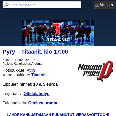
Valikko
Pyry – Titaanit, klo 17:00
Aika:
21.1.2023 klo 17:00
Paikka:
Kattokeskus Areena
Kotijoukkue:
Pyry
Vierasjoukkue:
Titaanit
Lippujen hinnat:
10 & 5 euroa
Leijonat.tv:
Ottelulähetys
Tulospalvelu:
Otteluseuranta
LÄHDE KANNUSTAMAAN PUNANUTUT VIERASVOITTOON!