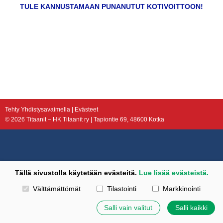
TULE KANNUSTAMAAN PUNANUTUT KOTIVOITTOON!
Tehty Yhdistysavaimella
|
Evästeet
©
2026 Titaanit – HK Titaanit ry | Tapiontie 69, 48600 Kotka
Tällä sivustolla käytetään evästeitä.
Lue lisää evästeistä.
Valitse käytettävät evästeet
Välttämättömät
Tilastointi
Markkinointi
Salli vain valitut
Salli kaikki