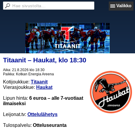
Valikko
Titaanit – Haukat, klo 18:30
Aika:
21.8.2026 klo 18:30
Paikka:
Kotkan Energia Areena
Kotijoukkue:
Titaanit
Vierasjoukkue:
Haukat
Lipun hinta:
6 euroa – alle 7-vuotiaat
ilmaiseksi
Leijonat.tv:
Ottelulähetys
Tulospalvelu:
Otteluseuranta