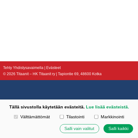
Tehty Yhdistysavaimella
|
Evästeet
©
2026 Titaanit – HK Titaanit ry | Tapiontie 69, 48600 Kotka
Tällä sivustolla käytetään evästeitä.
Lue lisää evästeistä.
Valitse käytettävät evästeet
Välttämättömät
Tilastointi
Markkinointi
Salli vain valitut
Salli kaikki