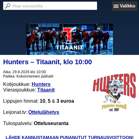
Valikko
Hunters – Titaanit, klo 10:00
Aika:
29.8.2026 klo 10:00
Paikka:
Kokonniemen jäähalli
Kotijoukkue:
Hunters
Vierasjoukkue:
Titaanit
Lippujen hinnat:
10
,
5
&
3 euroa
Leijonat.tv:
Ottelulähetys
Tulospalvelu:
Otteluseuranta
LÄHDE KANNUSTAMAAN PUNANUTUT TURNAUSVOITTOON!