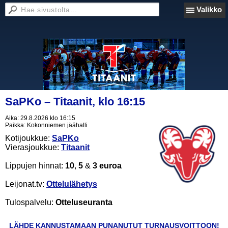
Valikko
SaPKo – Titaanit, klo 16:15
Aika:
29.8.2026 klo 16:15
Paikka:
Kokonniemen jäähalli
Kotijoukkue:
SaPKo
Vierasjoukkue:
Titaanit
Lippujen hinnat:
10
,
5
&
3 euroa
Leijonat.tv:
Ottelulähetys
Tulospalvelu:
Otteluseuranta
LÄHDE KANNUSTAMAAN PUNANUTUT TURNAUSVOITTOON!