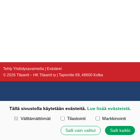
Tehty Yhdistysavaimella
|
Evästeet
©
2026 Titaanit – HK Titaanit ry | Tapiontie 69, 48600 Kotka
Tällä sivustolla käytetään evästeitä.
Lue lisää evästeistä.
Valitse käytettävät evästeet
Välttämättömät
Tilastointi
Markkinointi
Salli vain valitut
Salli kaikki