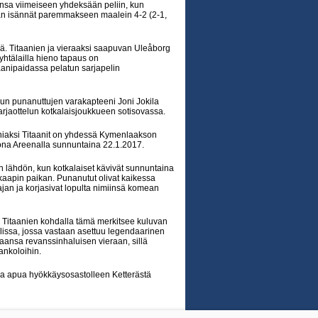
onsa viimeiseen yhdeksään peliin, kun
maan isännät paremmakseen maalein 4-2 (2-1,
iä. Titaanien ja vieraaksi saapuvan Uleåborg
 yhtälailla hieno tapaus on
aanipaidassa pelatun sarjapelin
kun punanuttujen varakapteeni Joni Jokila
arjaottelun kotkalaisjoukkueen sotisovassa.
niaksi Titaanit on yhdessä Kymenlaakson
ona Areenalla sunnuntaina 22.1.2017.
 lähdön, kun kotkalaiset kävivät sunnuntaina
aapin paikan. Punanutut olivat kaikessa
jan ja korjasivat lopulta nimiinsä komean
. Titaanien kohdalla tämä merkitsee kuluvan
issa, jossa vastaan asettuu legendaarinen
nsa revanssinhaluisen vieraan, sillä
ankoloihin.
saa apua hyökkäysosastolleen Ketterästä