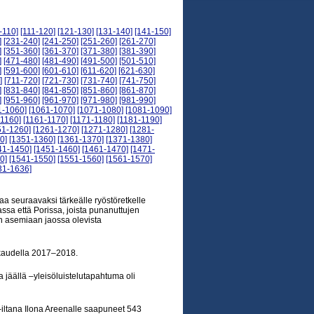
-110]
[111-120]
[121-130]
[131-140]
[141-150]
]
[231-240]
[241-250]
[251-260]
[261-270]
]
[351-360]
[361-370]
[371-380]
[381-390]
]
[471-480]
[481-490]
[491-500]
[501-510]
]
[591-600]
[601-610]
[611-620]
[621-630]
]
[711-720]
[721-730]
[731-740]
[741-750]
]
[831-840]
[841-850]
[851-860]
[861-870]
]
[951-960]
[961-970]
[971-980]
[981-990]
1-1060]
[1061-1070]
[1071-1080]
[1081-1090]
-1160]
[1161-1170]
[1171-1180]
[1181-1190]
51-1260]
[1261-1270]
[1271-1280]
[1281-
0]
[1351-1360]
[1361-1370]
[1371-1380]
41-1450]
[1451-1460]
[1461-1470]
[1471-
0]
[1541-1550]
[1551-1560]
[1561-1570]
31-1636]
a seuraavaksi tärkeälle ryöstöretkelle
assa että Porissa, joista punanuttujen
en asemiaan jaossa olevista
okaudella 2017–2018.
a jäällä –yleisöluistelutapahtuma oli
-iltana Ilona Areenalle saapuneet 543