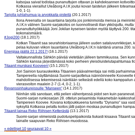
katsojaa saivat todistaa punanuttujen ottavan jo kahdeksannen kotivoitt
Kotkassa vieraillut Uleåborg A.I.K joutui kovan taistelun jälkeen totea
1-0, 1-1).
Tarjolla juhlahumua ja arvokkaita pisteitä
(20.1.2017)
Ilona Areenalla on lauantaina tarjolla jos jonkinmoista menoa ja meinink
A.I.K:n välinen Suomi-sarjakoitos on luonnollisesti illan ykkösjuttu, mutta
punanuttuhyökkääjä Joni Jokilan kyseisen taiston myötä täyttyvä 200. tit
kokonaismäärä.
#Jogi200
(18.1.2017)
Kotkan Titaanit saa seurahistoriaansa jälleen uuden sataluvunrikkojan, 
pelaa kuluvan viikon lauantaina Uleåborg A.I.K:n isäntänä uransa 200. s
Energiaa jäällä 22.1.2017!
(16.1.2017)
Valtakunnallista Sähkön päivää vietetään jälleen tammikuussa. Sen kun
Sähkön kanssa järjestämässä koko perheen yleisöluistelutapahtumaa Il
Titaanit murskasi Kooveen!
(15.1.2017)
Jori Sainion tuurauskeikka Titaanien päävalmentaja sai mitä parhaimman
Tampereella näyttämässä Suomi-sarjaottelua isännöinneelle Kooveelle k
mahdollisessa tekemisessä isäntiään selkeästi edellä koko kamppailun a
vierasvoiton maalein 2-7 (1-4, 0-2, 1-1).
Revanssinhakureissulle ”Manseen”
(14.1.2017)
Niinhän sitä sanotaan, että pelien vähentyessä pidot sen kuin paranevat
Suomi-sarjan runkosarjan 28. ottelun pelaamista Hakametsän kakkoshall
Tampereen Koovee. Kovana kotijoukkueena tunnettu ”Dynamo” saa vastaa
syksyllä Kotkassa pelattu koitos jätti paljon moskaa punanuttujen hampa
Titaanit lainaa Reko Riihisen Ketterästä
(13.1.2017)
Suomi-sarjan viimeisistä pudotuspelipaikoista tiukasti kisaava Titaanit 
lainalle saapuvan Reko Riihisen muodossa.
« edelliset 10
seuraavat 10 »