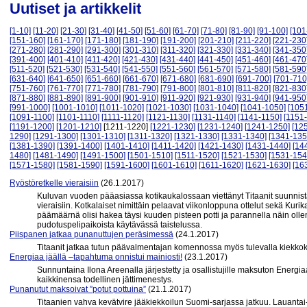
Uutiset ja artikkelit
[1-10]
[11-20]
[21-30]
[31-40]
[41-50]
[51-60]
[61-70]
[71-80]
[81-90]
[91-100]
[101
[151-160]
[161-170]
[171-180]
[181-190]
[191-200]
[201-210]
[211-220]
[221-230
[271-280]
[281-290]
[291-300]
[301-310]
[311-320]
[321-330]
[331-340]
[341-350
[391-400]
[401-410]
[411-420]
[421-430]
[431-440]
[441-450]
[451-460]
[461-470
[511-520]
[521-530]
[531-540]
[541-550]
[551-560]
[561-570]
[571-580]
[581-590
[631-640]
[641-650]
[651-660]
[661-670]
[671-680]
[681-690]
[691-700]
[701-710
[751-760]
[761-770]
[771-780]
[781-790]
[791-800]
[801-810]
[811-820]
[821-830
[871-880]
[881-890]
[891-900]
[901-910]
[911-920]
[921-930]
[931-940]
[941-950
[991-1000]
[1001-1010]
[1011-1020]
[1021-1030]
[1031-1040]
[1041-1050]
[105
[1091-1100]
[1101-1110]
[1111-1120]
[1121-1130]
[1131-1140]
[1141-1150]
[1151
[1191-1200]
[1201-1210]
[1211-1220]
[1221-1230]
[1231-1240]
[1241-1250]
[12
1290]
[1291-1300]
[1301-1310]
[1311-1320]
[1321-1330]
[1331-1340]
[1341-135
[1381-1390]
[1391-1400]
[1401-1410]
[1411-1420]
[1421-1430]
[1431-1440]
[14
1480]
[1481-1490]
[1491-1500]
[1501-1510]
[1511-1520]
[1521-1530]
[1531-154
[1571-1580]
[1581-1590]
[1591-1600]
[1601-1610]
[1611-1620]
[1621-1630]
[16
Ryöstöretkelle vieraisiin
(26.1.2017)
Kuluvan vuoden pääasiassa kotikaukalossaan viettänyt Titaanit suunnista
vieraisiin. Kotkalaiset nimittäin pelaavat viikonloppuna ottelut sekä Kurik
päämäärnä olisi hakea täysi kuuden pisteen potti ja parannella näin oll
pudotuspelipaikoista käytävässä taistelussa.
Piispanen jatkaa punanuttujen peräsimessä
(24.1.2017)
Titaanit jatkaa tutun päävalmentajan komennossa myös tulevalla kiekk
Energiaa jäällä –tapahtuma onnistui mainiosti!
(23.1.2017)
Sunnuntaina Ilona Areenalla järjestetty ja osallistujille maksuton Energia
kaikkinensa todellinen jättimenestys.
Punanutut maksoivat ”potut pottuina”
(21.1.2017)
Titaanien vahva kevätvire jääkiekkoilun Suomi-sarjassa jatkuu. Lauantai