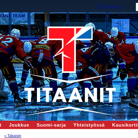
HK Titaanit ry
t
Joukkue
Suomi-sarja
Yhteistyössä
Kausikortit
« Takaisin