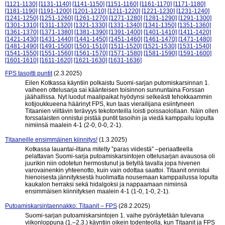
[1121-1130]
[1131-1140]
[1141-1150]
[1151-1160]
[1161-1170]
[1171-1180]
[1181-1190]
[1191-1200]
[1201-1210]
[1211-1220]
[1221-1230]
[1231-1240]
[1241-1250]
[1251-1260]
[1261-1270]
[1271-1280]
[1281-1290]
[1291-1300]
[1301-1310]
[1311-1320]
[1321-1330]
[1331-1340]
[1341-1350]
[1351-1360]
[1361-1370]
[1371-1380]
[1381-1390]
[1391-1400]
[1401-1410]
[1411-1420]
[1421-1430]
[1431-1440]
[1441-1450]
[1451-1460]
[1461-1470]
[1471-1480]
[1481-1490]
[1491-1500]
[1501-1510]
[1511-1520]
[1521-1530]
[1531-1540]
[1541-1550]
[1551-1560]
[1561-1570]
[1571-1580]
[1581-1590]
[1591-1600]
[1601-1610]
[1611-1620]
[1621-1630]
[1631-1636]
FPS tasoitti puntit
(2.3.2025)
Eilen Kotkassa käyntiin polkaistu Suomi-sarjan putomiskarsinnan 1.
vaiheen ottelusarja sai käänteisen toisinnon sunnuntaina Forssan
jäähallissa. Nyt luodut maalipaikat hyödynsi selkeästi tehokkaammin
kotijoukkueena häärinyt FPS, kun taas vierailijana esiintyneen
Titaanien viiltävin terävyys tekotonteilla loisti poissaolollaan. Näin ollen
forssalaisten onnistui pistää puntit tasoihin ja viedä kamppailu lopulta
nimiinsä maalein 4-1 (2-0, 0-0, 2-1).
Titaaneille ensimmäinen kiinnitys!
(1.3.2025)
Kotkassa lauantai-iltana mitelty ”paras viidestä” –periaatteella
pelattavan Suomi-sarja putoamiskarsintojen ottelusarjan avausosa oli
juurikin niin odotetun hermostunut ja tietyllä tavalla jopa hivenen
varovainenkin yhteenotto, kuin vain odottaa saattoi. Titaanit onnistui
hienoisesta jännityksestä huolimatta nousemaan kamppailussa lopulta
kaukalon herraksi sekä hidalgoksi ja nappaamaan nimiinsä
ensimmäisen kiinnityksen maalein 4-1 (1-0, 1-0, 2-1).
Putoamiskarsintaennakko: Titaanit – FPS
(28.2.2025)
Suomi-sarjan putoamiskarsintojen 1. vaihe pyöräytetään tulevana
viikonloppuna (1.–2.3.) käyntiin oikein todenteolla, kun Titaanit ja FPS