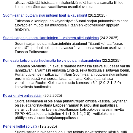
alkavat vääntää toisistaan niskalenkkiä sekä hamuta samalla tililleen
kolmea kesälomaan vaadittavaa osaotteluvoittoa.
Suomi-sarjan putoamiskarsintojen liput ja kausikortit
(26.2.2025)
Tulevana viikonloppuna käynnistyvät Suomi-sarjan putoamiskarsinnat
tuovat pienimuotoisia muutoksia Titaanien kotiotteluiden lippujen
hintoihin.
Suomi-sarjan putoamiskarsintojen 1. vaiheen otteluohjelma
(24.2.2025)
Suomi-sarjan putoamiskarsintoihin ajautunut Titaanit kohtaa ”paras
viidestä” –periaatteella pelattavassa 1. vaiheessa vastaan asettuvan
Forssan Palloseuran.
Komeasta kotivoitosta huolimatta tie vie putoamiskarsintoihin
(22.2.2025)
Titaanien 50-vuotis juhlakausi saanee hamassa tulevaisuudessa varsin
jännittävän ja varmasti erinäisiä tunteita sekä tuoksuja sisältävän lopun.
Punanuttujen pelit jatkuvat nimittäin Suomi-sarjan putoamiskarsintojen
ensimmäisessä vaiheessa, lauantai-iltana Kotkan jäähallissa
vierailleesta Raahe-Kiekosta otetusta komeasta 6-1 (2-0, 2-1, 2-0) –
kotivoitosta huolimatta.
Köysi kiristyi entisestään
(20.2.2025)
Suora säilyminen ei ole enää punanuttujen omissa käsissä. Syy tähän
on se, että torstai-iltana Lappeenrannan Kisapuiston jäähallissa
vieraillut Titaanit ei kyennyt kepittämään kotijoukkueena esiintynyttä
PEPO HC:ta, lopulta isäntien 4-1 (1-0, 1-1, 2-0) –voittolukemiin
päättyneessä suomisarjakamppailussa.
Kenelle kellot soivat?
(19.2.2025)
Suomi-sarjan runkosarjan lopulliset ratkaisut ovat totisesti käsillä, sillä