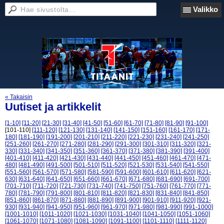
Valikko
« Takaisin
Uutiset ja artikkelit
[1-10]
[11-20]
[21-30]
[31-40]
[41-50]
[51-60]
[61-70]
[71-80]
[81-90]
[91-100]
[101-110]
[111-120]
[121-130]
[131-140]
[141-150]
[151-160]
[161-170]
[171-
180]
[181-190]
[191-200]
[201-210]
[211-220]
[221-230]
[231-240]
[241-250]
[251-260]
[261-270]
[271-280]
[281-290]
[291-300]
[301-310]
[311-320]
[321-
330]
[331-340]
[341-350]
[351-360]
[361-370]
[371-380]
[381-390]
[391-400]
[401-410]
[411-420]
[421-430]
[431-440]
[441-450]
[451-460]
[461-470]
[471-
480]
[481-490]
[491-500]
[501-510]
[511-520]
[521-530]
[531-540]
[541-550]
[551-560]
[561-570]
[571-580]
[581-590]
[591-600]
[601-610]
[611-620]
[621-
630]
[631-640]
[641-650]
[651-660]
[661-670]
[671-680]
[681-690]
[691-700]
[701-710]
[711-720]
[721-730]
[731-740]
[741-750]
[751-760]
[761-770]
[771-
780]
[781-790]
[791-800]
[801-810]
[811-820]
[821-830]
[831-840]
[841-850]
[851-860]
[861-870]
[871-880]
[881-890]
[891-900]
[901-910]
[911-920]
[921-
930]
[931-940]
[941-950]
[951-960]
[961-970]
[971-980]
[981-990]
[991-1000]
[1001-1010]
[1011-1020]
[1021-1030]
[1031-1040]
[1041-1050]
[1051-1060]
[1061-1070]
[1071-1080]
[1081-1090]
[1091-1100]
[1101-1110]
[1111-1120]