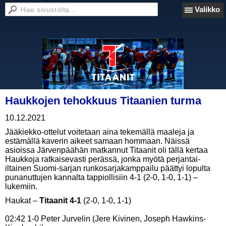
Valikko
Haukkojen tehokkuus Titaanien turma
10.12.2021
Jääkiekko-ottelut voitetaan aina tekemällä maaleja ja
estämällä kaverin aikeet samaan hommaan. Näissä
asioissa Järvenpäähän matkannut Titaanit oli tällä kertaa
Haukkoja ratkaisevasti perässä, jonka myötä perjantai-
iltainen Suomi-sarjan runkosarjakamppailu päättyi lopulta
punanuttujen kannalta tappiollisiin 4-1 (2-0, 1-0, 1-1) –
lukemiin.
Haukat –
Titaanit 4-1
(2-0, 1-0, 1-1)
02:42 1-0 Peter Jurvelin (Jere Kivinen, Joseph Hawkins-