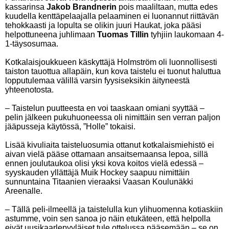
kassarinsa
Jakob Brandnerin
pois maaliltaan, mutta edes
kuudella kenttäpelaajalla pelaaminen ei luonannut riittävän
tehokkaasti ja lopulta se olikin juuri Haukat, joka pääsi
helpottuneena juhlimaan
Tuomas Tillin
tyhjiin laukomaan 4-
1-täysosumaa.
Kotkalaisjoukkueen käskyttäjä Holmström oli luonnollisesti
taiston tauottua allapäin, kun kova taistelu ei tuonut haluttua
lopputulemaa välillä varsin fyysiseksikin äityneestä
yhteenotosta.
– Taistelun puutteesta en voi taaskaan omiani syyttää –
pelin jälkeen pukuhuoneessa oli nimittäin sen verran paljon
jääpusseja käytössä, ”Holle” tokaisi.
Lisää kivuliaita taisteluosumia ottanut kotkalaismiehistö ei
aivan vielä pääse ottamaan ansaitsemaansa lepoa, sillä
ennen joulutaukoa olisi yksi kova koitos vielä edessä –
syyskauden yllättäjä Muik Hockey saapuu nimittäin
sunnuntaina Titaanien vieraaksi Vaasan Koulunäkki
Areenalle.
– Tällä peli-ilmeellä ja taistelulla kun ylihuomenna kotiaskiin
astumme, voin sen sanoa jo näin etukäteen, että helpolla
eivät uusikaarlepyyläiset tule ottelussa pääsemään – se on