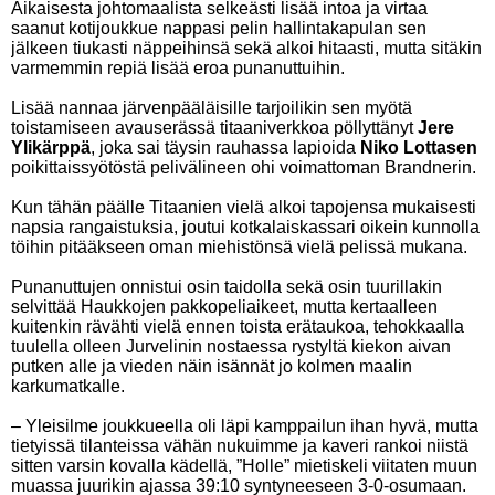
Aikaisesta johtomaalista selkeästi lisää intoa ja virtaa
saanut kotijoukkue nappasi pelin hallintakapulan sen
jälkeen tiukasti näppeihinsä sekä alkoi hitaasti, mutta sitäkin
varmemmin repiä lisää eroa punanuttuihin.
Lisää nannaa järvenpääläisille tarjoilikin sen myötä
toistamiseen avauserässä titaaniverkkoa pöllyttänyt
Jere
Ylikärppä
, joka sai täysin rauhassa lapioida
Niko Lottasen
poikittaissyötöstä pelivälineen ohi voimattoman Brandnerin.
Kun tähän päälle Titaanien vielä alkoi tapojensa mukaisesti
napsia rangaistuksia, joutui kotkalaiskassari oikein kunnolla
töihin pitääkseen oman miehistönsä vielä pelissä mukana.
Punanuttujen onnistui osin taidolla sekä osin tuurillakin
selvittää Haukkojen pakkopeliaikeet, mutta kertaalleen
kuitenkin rävähti vielä ennen toista erätaukoa, tehokkaalla
tuulella olleen Jurvelinin nostaessa rystyltä kiekon aivan
putken alle ja vieden näin isännät jo kolmen maalin
karkumatkalle.
– Yleisilme joukkueella oli läpi kamppailun ihan hyvä, mutta
tietyissä tilanteissa vähän nukuimme ja kaveri rankoi niistä
sitten varsin kovalla kädellä, ”Holle” mietiskeli viitaten muun
muassa juurikin ajassa 39:10 syntyneeseen 3-0-osumaan.