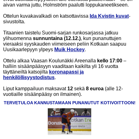
aivan varma juttu, Holmström paalutti loppukaneetikseen.
Ottelun kuvakavalkadi on katsottavissa
Ida Kvistin kuvat
-
sivustolta.
Titaanien taistelu Suomi-sarjan runkosarjassa jatkuu
ylihuomenna
sunnuntaina (12.12.)
, kun punanuttujen
vieraaksi syyskauden viimeiseen peliin Kotkaan saapuu
Uusikaarlepyyn ylpeys
Muik Hockey
.
Ottelu alkaa Vaasan Koulunäkki Areenalla
kello 17:00
–
halliin sisäänpääsyyn vaaditaan kaikilta yli 16 vuotta
täyttäneiltä katsojilta
koronapassi ja
henkilöllisyystodistus
.
Liput kamppailuun maksavat
12
sekä
8
euroa
(alle 12-
vuotiaille sisäänpääsy on ilmainen).
TERVETULOA KANNUSTAMAAN PUNANUTUT KOTIVOITTOON!