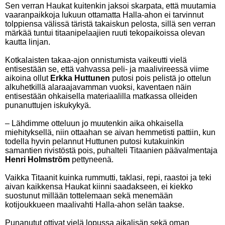
Sen verran Haukat kuitenkin jaksoi skarpata, että muutamia
vaaranpaikkoja lukuun ottamatta Halla-ahon ei tarvinnut
tolppiensa välissä täristä takaiskun pelosta, sillä sen verran
märkää tuntui titaanipelaajien ruuti tekopaikoissa olevan
kautta linjan.
Kotkalaisten takaa-ajon onnistumista vaikeutti vielä
entisestään se, että vahvassa peli- ja maalivireessä viime
aikoina ollut
Erkka Huttunen
putosi pois pelistä jo ottelun
alkuhetkillä alaraajavamman vuoksi, kaventaen näin
entisestään ohkaisella materiaalilla matkassa olleiden
punanuttujen iskukykyä.
– Lähdimme otteluun jo muutenkin aika ohkaisella
miehityksellä, niin ottaahan se aivan hemmetisti pattiin, kun
todella hyvin pelannut Huttunen putosi kutakuinkin
samantien rivistöstä pois, puhalteli Titaanien päävalmentaja
Henri Holmström
pettyneenä.
Vaikka Titaanit kuinka rummutti, taklasi, repi, raastoi ja teki
aivan kaikkensa Haukat kiinni saadakseen, ei kiekko
suostunut millään tottelemaan sekä menemään
kotijoukkueen maalivahti Halla-ahon selän taakse.
Punanutut ottivat vielä lopussa aikalisän sekä oman