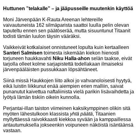
Huttunen ”telakalle” – ja jääpusseille muutenkin käyttöä
Moni Järvenpään K-Rauta Areenan lehtereille
vaivautuneista 162 silmäparista saattoi luulla pelin olevan
taputeltu ennen sen päätöserää, mutta sisuuntunut Titaanit
todisti tämän luulon täysin vääräksi.
Vaikkeivät kotkalaiset onnistuneet lopulta kuin kertaalleen
Santeri Salmisen
toimesta iskemään kiekon hienosti
torjuneen haukkavahti
Niku Halla-ahon
selän taakse, eivät
tarjolla olleet kolme sarjapistettä todellakaan ilmaiseksi
järvenpääläisten pussukkaan löpsähtäneet.
Siinä missä Haukkojen liito alkoi jo vahvanoloisesti hyytyä,
eikä luistin liikkunut enää aiempien erien malliin, saivat
punanutut kaivettua naftaliinista vielä parikin lisävaihdetta ja
lyötyä lämän tiskiin oikein kunnolla.
Perjantai-illan taiston viimeinen kaksikymppinen olikin sitä
myöten lähestulkoon klassista
yhtä päätä
, Titaanien
myllyttäessä raivokkaasti kiekkoa syvään ja kamppaillessa
antautumuksella jokseenkin voipuneen näköistä isäntäänsä
vastaan.