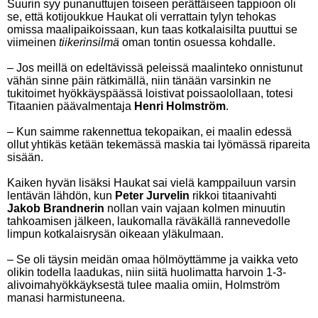
Suurin syy punanuttujen toiseen perättäiseen tappioon oli
se, että kotijoukkue Haukat oli verrattain tylyn tehokas
omissa maalipaikoissaan, kun taas kotkalaisilta puuttui se
viimeinen
tiikerinsilmä
oman tontin osuessa kohdalle.
– Jos meillä on edeltävissä peleissä maalinteko onnistunut
vähän sinne päin rätkimällä, niin tänään varsinkin ne
tukitoimet hyökkäyspäässä loistivat poissaolollaan, totesi
Titaanien päävalmentaja
Henri Holmström
.
– Kun saimme rakennettua tekopaikan, ei maalin edessä
ollut yhtikäs ketään tekemässä maskia tai lyömässä ripareita
sisään.
Kaiken hyvän lisäksi Haukat sai vielä kamppailuun varsin
lentävän lähdön, kun
Peter Jurvelin
rikkoi titaanivahti
Jakob Brandnerin
nollan vain vajaan kolmen minuutin
tahkoamisen jälkeen, laukomalla räväkällä rannevedolle
limpun kotkalaisrysän oikeaan yläkulmaan.
– Se oli täysin meidän omaa hölmöyttämme ja vaikka veto
olikin todella laadukas, niin siitä huolimatta harvoin 1-3-
alivoimahyökkäyksestä tulee maalia omiin, Holmström
manasi harmistuneena.