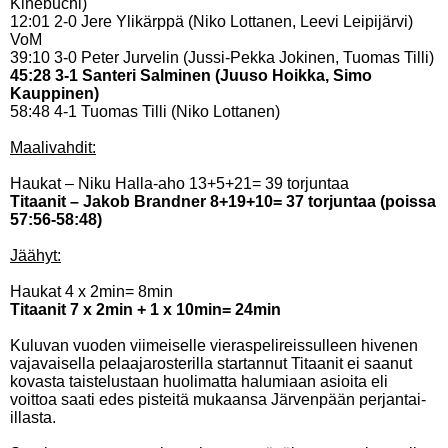
Kinebuchi)
12:01 2-0 Jere Ylikärppä (Niko Lottanen, Leevi Leipijärvi)
VoM
39:10 3-0 Peter Jurvelin (Jussi-Pekka Jokinen, Tuomas Tilli)
45:28 3-1 Santeri Salminen (Juuso Hoikka, Simo
Kauppinen)
58:48 4-1 Tuomas Tilli (Niko Lottanen)
Maalivahdit:
Haukat – Niku Halla-aho 13+5+21= 39 torjuntaa
Titaanit – Jakob Brandner 8+19+10= 37 torjuntaa (poissa
57:56-58:48)
Jäähyt:
Haukat 4 x 2min= 8min
Titaanit 7 x 2min + 1 x 10min= 24min
Kuluvan vuoden viimeiselle vieraspelireissulleen hivenen
vajavaisella pelaajarosterilla startannut Titaanit ei saanut
kovasta taistelustaan huolimatta halumiaan asioita eli
voittoa saati edes pisteitä mukaansa Järvenpään perjantai-
illasta.