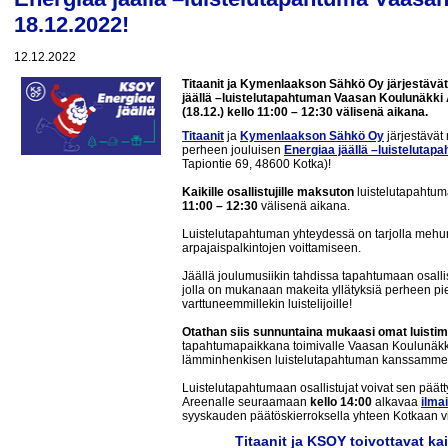
18.12.2022!
12.12.2022
Titaanit ja Kymenlaakson Sähkö Oy järjestävä
jäällä –luistelutapahtuman Vaasan Koulunäkki 
(18.12.) kello 11:00 – 12:30 välisenä aikana.
Titaanit
ja
Kymenlaakson Sähkö Oy
järjestävä
perheen jouluisen
Energiaa jäällä –luistelutap
Tapiontie 69, 48600 Kotka)!
Kaikille osallistujille
maksuton
luistelutapahtum
11:00 – 12:30
välisenä aikana.
Luistelutapahtuman yhteydessä on tarjolla mehu
arpajaispalkintojen voittamiseen.
Jäällä joulumusiikin tahdissa tapahtumaan osallis
jolla on mukanaan makeita yllätyksiä perheen pi
varttuneemmillekin luistelijoille!
Otathan siis sunnuntaina mukaasi omat luisti
tapahtumapaikkana toimivalle Vaasan Koulunäkki
lämminhenkisen luistelutapahtuman kanssamme
Luistelutapahtumaan osallistujat voivat sen pää
Areenalle seuraamaan
kello 14:00
alkavaa
ilma
syyskauden päätöskierroksella yhteen Kotkaan v
Titaanit ja KSOY toivottavat kai