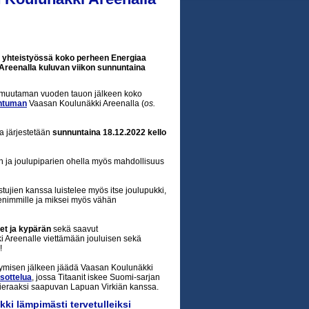
t yhteistyössä koko perheen Energiaa
Areenalla kuluvan viikon sunnuntaina
t muutaman vuoden tauon jälkeen koko
ahtuman
Vaasan Koulunäkki Areenalla (
os.
a järjestetään
sunnuntaina 18.12.2022
kello
n ja joulupiparien ohella myös mahdollisuus
tujien kanssa luistelee myös itse joulupukki,
enimmille ja miksei myös vähän
met ja kypärän
sekä saavut
 Areenalle viettämään jouluisen sekä
!
ttymisen jälkeen jäädä Vaasan Koulunäkki
isottelua
, jossa Titaanit iskee Suomi-sarjan
ieraaksi saapuvan Lapuan Virkiän kanssa.
kki lämpimästi tervetulleiksi