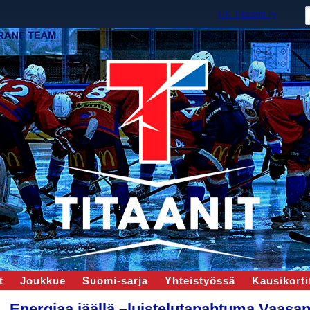
HK Titaanit ry
t
Joukkue
Suomi-sarja
Yhteistyössä
Kausikortit
Energiaa jäällä –luistelutapahtuma Vaasa