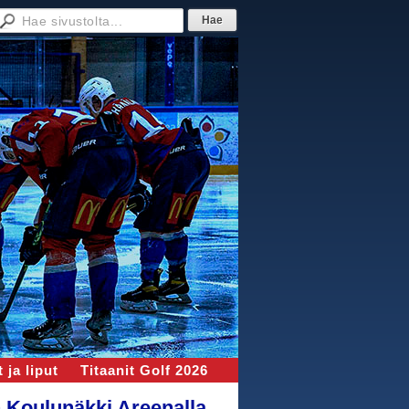
 ja liput
Titaanit Golf 2026
n Koulunäkki Areenalla