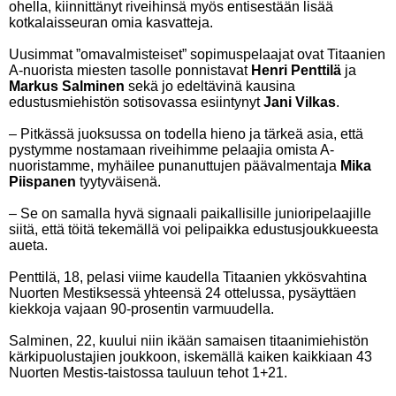
ohella, kiinnittänyt riveihinsä myös entisestään lisää
kotkalaisseuran omia kasvatteja.
Uusimmat ”omavalmisteiset” sopimuspelaajat ovat Titaanien
A-nuorista miesten tasolle ponnistavat
Henri Penttilä
ja
Markus Salminen
sekä jo edeltävinä kausina
edustusmiehistön sotisovassa esiintynyt
Jani Vilkas
.
– Pitkässä juoksussa on todella hieno ja tärkeä asia, että
pystymme nostamaan riveihimme pelaajia omista A-
nuoristamme, myhäilee punanuttujen päävalmentaja
Mika
Piispanen
tyytyväisenä.
– Se on samalla hyvä signaali paikallisille junioripelaajille
siitä, että töitä tekemällä voi pelipaikka edustusjoukkueesta
aueta.
Penttilä, 18, pelasi viime kaudella Titaanien ykkösvahtina
Nuorten Mestiksessä yhteensä 24 ottelussa, pysäyttäen
kiekkoja vajaan 90-prosentin varmuudella.
Salminen, 22, kuului niin ikään samaisen titaanimiehistön
kärkipuolustajien joukkoon, iskemällä kaiken kaikkiaan 43
Nuorten Mestis-taistossa tauluun tehot 1+21.