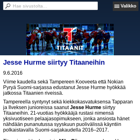
Valikko
Jesse Hurme siirtyy Titaaneihin
9.6.2016
Viime kaudella sekä Tampereen Kooveeta että Nokian
Pyryä Suomi-sarjassa edustanut Jesse Hurme hyökkää
jatkossa Titaanien riveissä.
Tampereella syntynyt sekä kiekkokasvatuksensa Tapparan
ja Ilveksen junioreissa saanut
Jesse Hurme
siirtyy
Titaaneihin. 21-vuotias hyökkääjä rustasi nimensä
yksivuotiseen pelaajasopimukseen, jonka ansiosta hänet
nähdään punanutussa syyskuun puolivälissä käyntiin
polkaistavalla Suomi-sarjakaudella 2016–2017.