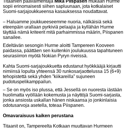
Titaanien päävalmentaja
Mika Piispasen
mukaan Hurme
sopii erinomaisesti siihen sapluunaan, jota kotkalaiset
Suomi-sarjajoukkueensa kasauksessa noudattavat.
– Haluamme joukkueeseemme nuoria, nälkäisiä sekä
eteenpäin urallaan pyrkiviä pelaajia ja kyllähän Hurme
täyttää nämä kriteerit mitä parhaimmissa määrin, Piispanen
sanailee.
Edeltävän sesongin Hurme aloitti Tampereen Kooveen
paidassa, päättäen sen kuitenkin joulukuussa tapahtuneen
seurasiirron myötä Nokian Pyryn riveissä.
Kahta Suomi-sarjajoukkuetta edustanut hyökkääjä kirjautti
nimiinsä lopulta yhteensä 30 runkosarjaottelussa 15 (6+9)
tehopistettä sekä yhden ”kiikareilla” sujuneen
pudotuspelikamppailun.
– Se on myös iso plussa, että Jessellä on nuoresta iästään
huolimatta vyöllään kokemusta ja näyttöjä Suomi-sarjasta,
jonka ansiosta uskallan hänen niskaansa jo jonkinlaisia
odotusarvoja asetella, toteaa Piispanen.
Omavaraisuus kaiken perustana
Titaanit on, Tampereelta Kotkaan muuttavan Hurmeen