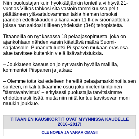
Niin puolustajan kuin hyökkääjänkin tonteilla viihtyvä 21-
vuotias Vilkas tahkosi sitä vastoin tammikuussa pelit
päättäneen ylävartalovamman takia hieman torsoksi
jääneen edelliskauden aikana vain 11 II-divisioonaottelua,
joissa hän saldosi tililleen yhdeksän (3+6) tehopistettä.
Titaaneilla on nyt kasassa 18 pelaajasopimusta, joka on
ajankohtaan nähden varsin kiitettävä määrä Suomi-
sarjatasolle. Punanuttuluotsi Piispasen mukaan eräs osa-
alue tarvitsee kuitenkin vielä lisävahvistuksia.
– Joukkueen kasaus on jo nyt varsin hyvällä mallilla,
kommentoi Piispanen ja jatkaa:
– Olemme totta kai edelleen hereillä pelaajamarkkinoilla sen
suhteen, mikäli tutkaamme osuu joku mielenkiintoinen
”täsmävahvistus” – erityisesti puolustajia tarvitsisimme
ehdottomasti lisää, mutta niin niitä tuntuu tarvitsevan moni
muukin joukkue.
TITAANIEN KAUSIKORTIT OVAT MYYNNISSÄ KAUDELLE
2016
–
2017!
OLE NOPEA JA VARAA OMASI!