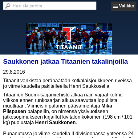
Valikko
Saukkonen jatkaa Titaanien takalinjoilla
29.8.2016
Titaanit vankistaa peräpäätään kotkalaisjoukkueen riveissä
jo viime kaudella pakitelleella Henri Saukkosella.
Titaanien Suomi-sarjamiehistö alkaa näin vajaat kolme
viikkoa ennen runkosarjan alkua saavuttaa lopullista
muottiaan. Viimeisin palanen päävalmentaja
Mika
Piispasen
palapeliin, on nimensä yksivuotiseen
jatkosopimukseen kirjaillut kivitalon kokoinen (198 cm / 101
kg) puolustaja
Henri Saukkonen
.
Punanutussa jo viime kaudella II-divisioonassa yhteensä 24