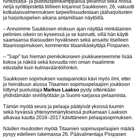
runkosarja- ja pudotuspelikamppailua pelannut sekä niissä
neljä syöttöpistettä tililleen kirjannut Saukkonen, 26, vakuutti
kotkalaisvalmennuksen tarpeellisuudestaan jääharjoitusten
ja harjoituspelien aikana antamillaan näytöillä.
– Annoimme Saukkosen elokuun ajan näyttää minkälainen
pelimies oikein on kyseessä ja se kannatti, sillä hän käytti
saamaansa tilaisuuden hyväkseen sekä ansaitsi itselleen
titaanisopimuksen, kommentoi titaanikäskyttäjä Piispanen.
– ”Sapi” tuo hieman pienikokoiseen joukkueeseemme lisää
kokoa ja näköä sekä kovuutta niin oman maalimme
edustalle kuin kulmavääntöihinkin.
Saukkosen sopimuksen vastapainoksi kävi myös ilmi, ettei
jo heinäkuun alussa Titaanien sopimuspelaajien joukkoon
liittynyt puolustaja
Markus Laakso
pysty sittenkään
yhdistämään siviilityötään ja Suomi-sarjassa pelaamista.
Tämän myötä seura ja pelaaja päätyivät yksissä tuumin
sekä hyvässä yhteisymmärryksessä purkamaan Laakson
alkavaa kautta 2016–2017 käsittäneen pelaajasopimuksen.
Näiden muutosten myötä Titaanien sopimuspelaajien määrä
pysyy edelleen lukemassa 26. Päävalmentaja Piispasen