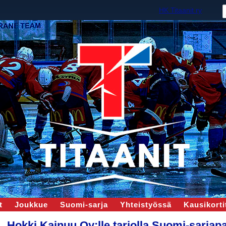
HK Titaanit ry
t
Joukkue
Suomi-sarja
Yhteistyössä
Kausikortit
Hokki Kainuu Oy:lle tarjolla Suomi-sarjap