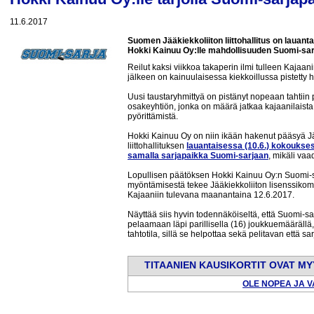
11.6.2017
Suomen Jääkiekkoliiton liittohallitus on laua
Hokki Kainuu Oy:lle mahdollisuuden Suomi-sar
Reilut kaksi viikkoa takaperin ilmi tulleen Kaja
jälkeen on kainuulaisessa kiekkoillussa pistetty 
Uusi taustaryhmittyä on pistänyt nopeaan tahtii
osakeyhtiön, jonka on määrä jatkaa kajaanilais
pyörittämistä.
Hokki Kainuu Oy on niin ikään hakenut pääsyä Jä
liittohallituksen
lauantaisessa (10.6.) kokoukse
samalla sarjapaikka Suomi-sarjaan
, mikäli vaad
Lopullisen päätöksen Hokki Kainuu Oy:n Suomi-s
myöntämisestä tekee Jääkiekkoliiton lisenssikomi
Kajaaniin tulevana maanantaina 12.6.2017.
Näyttää siis hyvin todennäköiseltä, että Suomi-
pelaamaan läpi parillisella (16) joukkuemäärällä, 
tahtotila, sillä se helpottaa sekä pelitavan että s
TITAANIEN KAUSIKORTIT OVAT MY
OLE NOPEA JA V