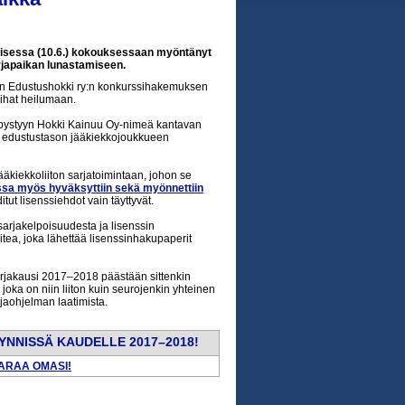
ntaisessa (10.6.) kokouksessaan myöntänyt
japaikan lunastamiseen.
anin Edustushokki ry:n konkurssihakemuksen
hihat heilumaan.
n pystyyn Hokki Kainuu Oy-nimeä kantavan
ta edustustason jääkiekkojoukkueen
äkiekkoliiton sarjatoimintaan, johon se
ssa myös hyväksyttiin sekä myönnettiin
itut lisenssiehdot vain täyttyvät.
arjakelpoisuudesta ja lisenssin
tea, joka lähettää lisenssinhakupaperit
sarjakausi 2017–2018 päästään sittenkin
joka on niin liiton kuin seurojenkin yhteinen
arjaohjelman laatimista.
YNNISSÄ KAUDELLE 2017
–
2018!
ARAA OMASI!