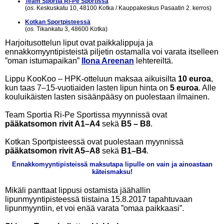
Team Sportia Ri-Pe Sportissa
(
os.
Keskuskatu 10, 48100 Kotka / Kauppakeskus Pasaatin 2. kerros)
Kotkan Sportpisteessä
(
os.
Tikankatu 3, 48600 Kotka)
Harjoitusottelun liput ovat paikkalippuja ja
ennakkomyyntipisteistä piljetin ostamalla voi varata itselleen
”oman istumapaikan”
Ilona Areenan
lehtereiltä.
Lippu KooKoo – HPK-otteluun maksaa aikuisilta
10 euroa
,
kun taas 7–15-vuotiaiden lasten lipun hinta on
5 euroa
. Alle
kouluikäisten lasten sisäänpääsy on puolestaan ilmainen.
Team Sportia Ri-Pe Sportissa myynnissä ovat
pääkatsomon rivit A1–A4
sekä
B5 – B8
.
Kotkan Sportpisteessä ovat puolestaan myynnissä
pääkatsomon rivit A5–A8
sekä
B1–B4
.
Ennakkomyyntipisteissä maksutapa lipulle on vain ja ainoastaan
käteismaksu!
Mikäli panttaat lippusi ostamista jäähallin
lipunmyyntipisteessä tiistaina 15.8.2017 tapahtuvaan
lipunmyyntiin, et voi enää varata ”omaa paikkaasi”.