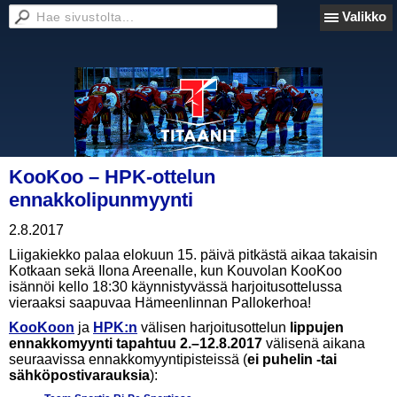
Valikko
KooKoo – HPK-ottelun
ennakkolipunmyynti
2.8.2017
Liigakiekko palaa elokuun 15. päivä pitkästä aikaa takaisin
Kotkaan sekä Ilona Areenalle, kun Kouvolan KooKoo
isännöi kello 18:30 käynnistyvässä harjoitusottelussa
vieraaksi saapuvaa Hämeenlinnan Pallokerhoa!
KooKoon
ja
HPK:n
välisen harjoitusottelun
lippujen
ennakkomyyn
ti tapahtuu 2.–12.8.2017
välisenä aikana
seuraavissa ennakkomyyntipisteissä (
ei puhelin -tai
sähköpostivarauksia
):