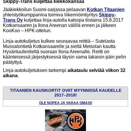
Skippy-Trans kuljettaa kiekkokansaa
Jääkiekkoilun Suomi-sarjassa pelaavan
Kotkan Titaanien
yhteistyökumppanina toimiva liikennöintiyritys
Skippy-
Trans Oy
kuljettaa linja-autolla katsojia tiistaina 15.8.2017
Kotkansaaren ja Ilona Areenan välillä ennen ja jälkeen
KooKoo – HPK-ottelun.
Linja-autokuljetus kulkee seuraavaa reittiä – Sutelasta
Mussalontietä Kotkansaarelle ja sieltä Metsolan kautta
Hyväntuulentieltä suoraan Ilona Areenalle. Reitti on
käänteisessä järjestyksessä täysin sama takaisin päin pelin
päätyttyä.
Linja-autokuljetuksen tarkempi
aikataulu selviää viikon 32
aikana
.
TITAANIEN KAUSIKORTIT OVAT MYYNNISSÄ KAUDELLE
2017
–
2018!
OLE NOPEA JA VARAA OMASI!