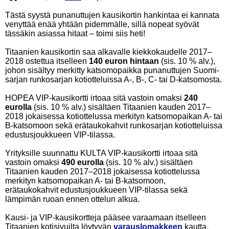
Tästä syystä punanuttujen kausikortin hankintaa ei kannata
venyttää enää yhtään pidemmälle, sillä nopeat syövät
tässäkin asiassa hitaat – toimi siis heti!
Titaanien kausikortin saa alkavalle kiekkokaudelle 2017–
2018 ostettua itselleen
140 euron hintaan
(sis. 10 % alv.),
johon sisältyy merkitty katsomopaikka punanuttujen Suomi-
sarjan runkosarjan kotiotteluissa A-, B-, C- tai D-katsomosta.
HOPEA VIP-kausikortti irtoaa sitä vastoin omaksi
240
eurolla
(sis. 10 % alv.) sisältäen Titaanien kauden 2017–
2018 jokaisessa kotiottelussa merkityn katsomopaikan A- tai
B-katsomoon sekä erätaukokahvit runkosarjan kotiotteluissa
edustusjoukkueen VIP-tilassa.
Yrityksille suunnattu KULTA VIP-kausikortti irtoaa sitä
vastoin omaksi
490 eurolla
(sis. 10 % alv.) sisältäen
Titaanien kauden 2017–2018 jokaisessa kotiottelussa
merkityn katsomopaikan A- tai B-katsomoon,
erätaukokahvit edustusjoukkueen VIP-tilassa sekä
lämpimän ruoan ennen ottelun alkua.
Kausi- ja VIP-kausikortteja pääsee varaamaan itselleen
Titaanien kotisivuilta löytyvän
varauslomakkeen
kautta,