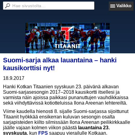
Valikko
Suomi-sarja alkaa lauantaina – hanki
kausikorttisi nyt!
18.9.2017
Hanki Kotkan Titaanien syyskuun 23. päivänä alkavan
Suomi-sarjasesongin 2017–2018 kausikortti itsellesi ja
varmista näin ajoissa paikkasi punanuttujen vauhdikkaissa
sekä viihdyttävissä kotiotteluissa Ilona Areenan lehtereiltä.
Viime kaudella hienosti 8. sijalle Suomi-sarjassa sijoittunut
Titaanit hyökkää ensikerran kuluvan sesongin osalta
sarjapisteiden kiilto silmissään Ilona Areenan peilikirkkaalle
jäälle vajaan kolmen viikon päästä
lauantaina 23.
syyskuuta
, kun
FPS
saapuu vierailulle Kotkaan.