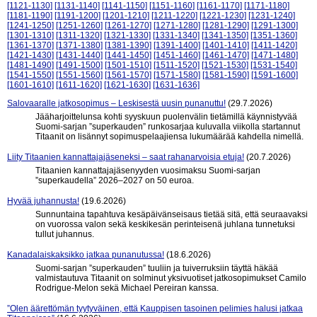
[1121-1130]
[1131-1140]
[1141-1150]
[1151-1160]
[1161-1170]
[1171-1180]
[1181-1190]
[1191-1200]
[1201-1210]
[1211-1220]
[1221-1230]
[1231-1240]
[1241-1250]
[1251-1260]
[1261-1270]
[1271-1280]
[1281-1290]
[1291-1300]
[1301-1310]
[1311-1320]
[1321-1330]
[1331-1340]
[1341-1350]
[1351-1360]
[1361-1370]
[1371-1380]
[1381-1390]
[1391-1400]
[1401-1410]
[1411-1420]
[1421-1430]
[1431-1440]
[1441-1450]
[1451-1460]
[1461-1470]
[1471-1480]
[1481-1490]
[1491-1500]
[1501-1510]
[1511-1520]
[1521-1530]
[1531-1540]
[1541-1550]
[1551-1560]
[1561-1570]
[1571-1580]
[1581-1590]
[1591-1600]
[1601-1610]
[1611-1620]
[1621-1630]
[1631-1636]
Salovaaralle jatkosopimus – Leskisestä uusin punanuttu!
(29.7.2026)
Jääharjoittelunsa kohti syyskuun puolenvälin tietämillä käynnistyvää
Suomi-sarjan ”superkauden” runkosarjaa kuluvalla viikolla startannut
Titaanit on lisännyt sopimuspelaajiensa lukumäärää kahdella nimellä.
Liity Titaanien kannattajajäseneksi – saat rahanarvoisia etuja!
(20.7.2026)
Titaanien kannattajajäsenyyden vuosimaksu Suomi-sarjan
”superkaudella” 2026–2027 on 50 euroa.
Hyvää juhannusta!
(19.6.2026)
Sunnuntaina tapahtuva kesäpäivänseisaus tietää sitä, että seuraavaksi
on vuorossa valon sekä keskikesän perinteisenä juhlana tunnetuksi
tullut juhannus.
Kanadalaiskaksikko jatkaa punanutussa!
(18.6.2026)
Suomi-sarjan ”superkauden” tuuliin ja tuiverruksiin täyttä häkää
valmistautuva Titaanit on solminut yksivuotiset jatkosopimukset Camilo
Rodrigue-Melon sekä Michael Pereiran kanssa.
”Olen äärettömän tyytyväinen, että Kauppisen tasoinen pelimies halusi jatkaa