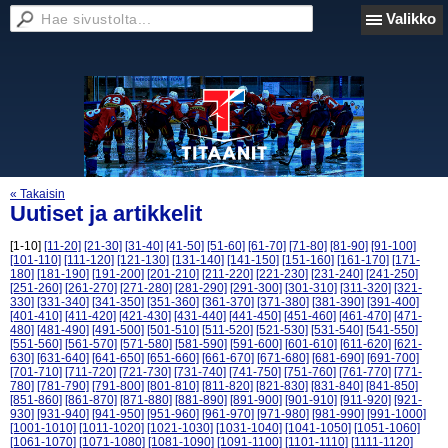
Valikko
« Takaisin
Uutiset ja artikkelit
[1-10]
[11-20]
[21-30]
[31-40]
[41-50]
[51-60]
[61-70]
[71-80]
[81-90]
[91-100]
[101-110]
[111-120]
[121-130]
[131-140]
[141-150]
[151-160]
[161-170]
[171-
180]
[181-190]
[191-200]
[201-210]
[211-220]
[221-230]
[231-240]
[241-250]
[251-260]
[261-270]
[271-280]
[281-290]
[291-300]
[301-310]
[311-320]
[321-
330]
[331-340]
[341-350]
[351-360]
[361-370]
[371-380]
[381-390]
[391-400]
[401-410]
[411-420]
[421-430]
[431-440]
[441-450]
[451-460]
[461-470]
[471-
480]
[481-490]
[491-500]
[501-510]
[511-520]
[521-530]
[531-540]
[541-550]
[551-560]
[561-570]
[571-580]
[581-590]
[591-600]
[601-610]
[611-620]
[621-
630]
[631-640]
[641-650]
[651-660]
[661-670]
[671-680]
[681-690]
[691-700]
[701-710]
[711-720]
[721-730]
[731-740]
[741-750]
[751-760]
[761-770]
[771-
780]
[781-790]
[791-800]
[801-810]
[811-820]
[821-830]
[831-840]
[841-850]
[851-860]
[861-870]
[871-880]
[881-890]
[891-900]
[901-910]
[911-920]
[921-
930]
[931-940]
[941-950]
[951-960]
[961-970]
[971-980]
[981-990]
[991-1000]
[1001-1010]
[1011-1020]
[1021-1030]
[1031-1040]
[1041-1050]
[1051-1060]
[1061-1070]
[1071-1080]
[1081-1090]
[1091-1100]
[1101-1110]
[1111-1120]