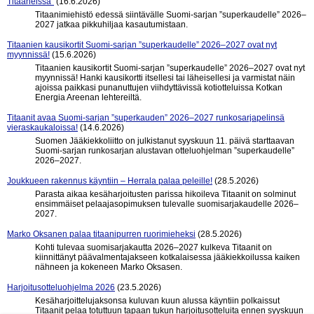
Titaaneissa”
(16.6.2026)
Titaanimiehistö edessä siintävälle Suomi-sarjan ”superkaudelle” 2026–
2027 jatkaa pikkuhiljaa kasautumistaan.
Titaanien kausikortit Suomi-sarjan ”superkaudelle” 2026–2027 ovat nyt
myynnissä!
(15.6.2026)
Titaanien kausikortit Suomi-sarjan ”superkaudelle” 2026–2027 ovat nyt
myynnissä! Hanki kausikortti itsellesi tai läheisellesi ja varmistat näin
ajoissa paikkasi punanuttujen viihdyttävissä kotiotteluissa Kotkan
Energia Areenan lehtereiltä.
Titaanit avaa Suomi-sarjan ”superkauden” 2026–2027 runkosarjapelinsä
vieraskaukaloissa!
(14.6.2026)
Suomen Jääkiekkoliitto on julkistanut syyskuun 11. päivä starttaavan
Suomi-sarjan runkosarjan alustavan otteluohjelman ”superkaudelle”
2026–2027.
Joukkueen rakennus käyntiin – Herrala palaa peleille!
(28.5.2026)
Parasta aikaa kesäharjoitusten parissa hikoileva Titaanit on solminut
ensimmäiset pelaajasopimuksen tulevalle suomisarjakaudelle 2026–
2027.
Marko Oksanen palaa titaanipurren ruorimieheksi
(28.5.2026)
Kohti tulevaa suomisarjakautta 2026–2027 kulkeva Titaanit on
kiinnittänyt päävalmentajakseen kotkalaisessa jääkiekkoilussa kaiken
nähneen ja kokeneen Marko Oksasen.
Harjoitusotteluohjelma 2026
(23.5.2026)
Kesäharjoittelujaksonsa kuluvan kuun alussa käyntiin polkaissut
Titaanit pelaa totuttuun tapaan tukun harjoitusotteluita ennen syyskuun