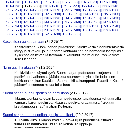
[1121-1130]
[1131-1140]
[1141-1150]
[1151-1160]
[1161-1170]
[1171-1180]
[1181-1190]
[1191-1200]
[1201-1210]
[1211-1220]
[1221-1230]
[1231-1240]
[1241-1250]
[1251-1260]
[1261-1270]
[1271-1280]
[1281-1290]
[1291-1300]
[1301-1310]
[1311-1320]
[1321-1330]
[1331-1340]
[1341-1350]
[1351-1360]
[1361-1370]
[1371-1380]
[1381-1390]
[1391-1400]
[1401-1410]
[1411-1420]
[1421-1430]
[1431-1440]
[1441-1450]
[1451-1460]
[1461-1470]
[1471-1480]
[1481-1490]
[1491-1500]
[1501-1510]
[1511-1520]
[1521-1530]
[1531-1540]
[1541-1550]
[1551-1560]
[1561-1570]
[1571-1580]
[1581-1590]
[1591-1600]
[1601-1610]
[1611-1620]
[1621-1630]
[1631-1636]
Kasvattiseuraa kaatamaan
(21.2.2017)
Keskiviikkona Suomi-sarjan pudotuspelit aloittavasta titaanimiehistöstä
löytyy yksi kaveri, jolle Ketterän kohtaaminen on normaalia isompi asia.
Kyseessä on keväällä Kotkaan jalkautunut imatralaisseuran kasvatti
Jere Lifländer.
”Ei mitään hävittävää”
(21.2.2017)
Keskiviikkona käynnistyvät Suomi-sarjan pudotuspelit tarjoavat heti
puolivälierävaiheessa jääkiekkoa seuraavalle yleisölle todellisen
herkkupalan, kun Kaakkois-Suomen kiistakumppanit Titaanit ja Ketterä
pääsevät ottamaan mittaa toisistaan.
Suomi-sarjan pudotuspelien pelaamistapa
(20.2.2017)
Titaanit aloittaa kuluvan kevään pudotuspelitaipaleensa kohtaamalla
varmasti kaikin puolin värikkäässä puolivälieräsarjassa ”rakkaan
kiistakumppaninsa” Imatran Ketterän.
Suomi-sarjan pudotuspelien liput ja kausikortit
(20.2.2017)
Kuluvalla viikolla käynnistyvät Suomi-sarjan pudotuspelit tuovat
tullessaan muutoksia Titaanien kotipelien lippu- ja