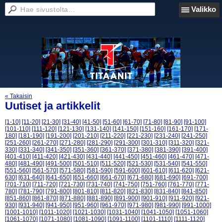
Valikko
« Takaisin
Uutiset ja artikkelit
[1-10]
[11-20]
[21-30]
[31-40]
[41-50]
[51-60]
[61-70]
[71-80]
[81-90]
[91-100]
[101-110]
[111-120]
[121-130]
[131-140]
[141-150]
[151-160]
[161-170]
[171-
180]
[181-190]
[191-200]
[201-210]
[211-220]
[221-230]
[231-240]
[241-250]
[251-260]
[261-270]
[271-280]
[281-290]
[291-300]
[301-310]
[311-320]
[321-
330]
[331-340]
[341-350]
[351-360]
[361-370]
[371-380]
[381-390]
[391-400]
[401-410]
[411-420]
[421-430]
[431-440]
[441-450]
[451-460]
[461-470]
[471-
480]
[481-490]
[491-500]
[501-510]
[511-520]
[521-530]
[531-540]
[541-550]
[551-560]
[561-570]
[571-580]
[581-590]
[591-600]
[601-610]
[611-620]
[621-
630]
[631-640]
[641-650]
[651-660]
[661-670]
[671-680]
[681-690]
[691-700]
[701-710]
[711-720]
[721-730]
[731-740]
[741-750]
[751-760]
[761-770]
[771-
780]
[781-790]
[791-800]
[801-810]
[811-820]
[821-830]
[831-840]
[841-850]
[851-860]
[861-870]
[871-880]
[881-890]
[891-900]
[901-910]
[911-920]
[921-
930]
[931-940]
[941-950]
[951-960]
[961-970]
[971-980]
[981-990]
[991-1000]
[1001-1010]
[1011-1020]
[1021-1030]
[1031-1040]
[1041-1050]
[1051-1060]
[1061-1070]
[1071-1080]
[1081-1090]
[1091-1100]
[1101-1110]
[1111-1120]