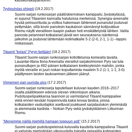
kausikorttikäytäntöihin.
Tyylipuhdas ohipeli
(19.2.2017)
Suomi-sarjan runkosarjan päätöskierroksen kamppailu Jyväskylässä,
ei sujunut Titaanien kannalta halutuissa merkeissä. Synergia-areenalle
hyvää pelisuoritusta ja voittoa hakemaan lähteneet punanutut joutuivat
pettymään, sillä kovin panoksin kaukaloon sännännyt kotijoukkue
Riemu näytti vierailleen kaapin paikan heti ensikättelyistä lähtien. Vailla
panosta pelanneet kotkalaiset jäivät sen seurauksena isäntiensä
jalkoihin ja joutuivat lähtemään kotimatkalle 5-2 (2-0, 2-1, 1-1) –tappio
niskassaan.
Titaanit ”kolasi” Pyryn tieltään!
(18.2.2017)
Titaanit Suomi-sarjan runkosarjan kotiottelunsa komealla tavalla.
Lauantai-iltana Ilona Areenalla vieraillut sarjakolmonen Pyry sai tuta
punanuttujen ja 492-päisen kotkalaisen kiekkoyleisön mahdin, jonka
myötä vieraille ei juuri nokan koputtamista maalein 5-2 (1-1, 1-1, 3-0)
päättyneen taiston taukoamisen jälkeen jäänyt.
Viimeinen pari uunista ulos
(17.2.2017)
Suomi-sarjan runkosarja taputellaan kuluvan kauden 2016–2017
osalta päätökseen edessä olevan viikonlopun aikana.
Pudotuspelipaikkansa taannoin jo varmistanut Titaanit kamppailee
vielä ennen kevään huipennusta kaksi kovaa taistoa, joissa
kotkalaisten vastustajiksi asettuvat joukkueet sarjataulukon ylemmästä
ja alemmasta kastista – Nokian Pyry sekä jyväskyläläinen Liikunnan
Riemu.
”Menemme näillä miehillä hamaan loppuun asti”
(15.2.2017)
Suomi-sarjan pudotuspeleissä kuluvalla kaudella kamppaileva Titaanit
ei vahvista miehistöään ulkopuolelta tulevilla pelaajilla kotimaisten