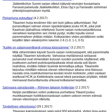
Jääkiekkoilun Suomi-sarjan ottelut näkyvät seurojen kuvaamana
Fanseat-palvelusta Jääkiekkoliiton, Elisa Oyj:n ja Fanseatin solmiman
yhteistyösopimuksen myötä.
Pleijarijuna puksuttaa!
(4.2.2017)
Titaanien hurja keväinen liito sen kuin jatkuu jatkumistaan. Nyt
punanuttujen vahvan vireen sijaiskärsijäksi joutui HCIK, joka pisti
Kaarinan jäähallissa mitellyssä Suomi-sarjan runkosarjaottelussa
vierailleen kampoihin sen minkä pystyi, muttei lopulta voinut
paremmalleen yhtikäs mitään. Kotkalaisten viides perättäinen voitto
kirjattiin täten aikakirjoihin lukemin 2-6 (1-0, 1-1, 0-5).
”Kaikki on sataprosenttisesti omissa käsissämme”
(3.2.2017)
Mitä vähemmäksi käyvät Suomi-sarjan runkosarjapelit, sitä paremmalta
näyttää Titaanien tuloskunto. Vahvassa myötäisessä seilaavat
punanutut ovat viimeistään kuluvan vuoden puolella näyttäneet, että
joukkueen puheet pudotuspelipaikasta olivat alusta asti täysin
realistisia, eivätkä mitään tuulesta temmattuja juttuja. Titaaneille
tarjoutuu nimittäin edessä olevan viikonlopun aikana oiva tilaisuus
naulata oma osallistumisensa kevään koviin koitoksiin, joten vastaan
asettuvat HCIK ja Kiekkokopla saavat iskeä parastaan pöytään, mikäli
meinaavat itseluottamusta uhkuvat kotkalaiset kepittää.
Salovaara sairastuvalle – Riihinen takaisin Ketterään
(2.2.2017)
Neljän perättäisen voiton putkessa porhaltava Titaanit joutuu
muokkaamaan hyökkäysosastoaan uuteen uskoon ennen edessä
olevan viikonlopun otteluita.
Täydellinen viikonloppu!
(29.1.2017)
Titaanien kaksipäiväinen sekä reilut 950 kilometriä, yhden linja-auton