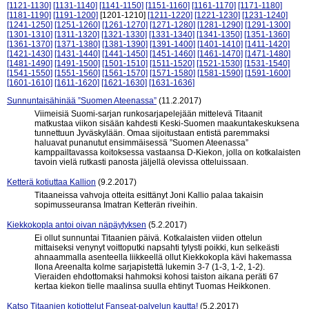
[1121-1130]
[1131-1140]
[1141-1150]
[1151-1160]
[1161-1170]
[1171-1180]
[1181-1190]
[1191-1200]
[1201-1210]
[1211-1220]
[1221-1230]
[1231-1240]
[1241-1250]
[1251-1260]
[1261-1270]
[1271-1280]
[1281-1290]
[1291-1300]
[1301-1310]
[1311-1320]
[1321-1330]
[1331-1340]
[1341-1350]
[1351-1360]
[1361-1370]
[1371-1380]
[1381-1390]
[1391-1400]
[1401-1410]
[1411-1420]
[1421-1430]
[1431-1440]
[1441-1450]
[1451-1460]
[1461-1470]
[1471-1480]
[1481-1490]
[1491-1500]
[1501-1510]
[1511-1520]
[1521-1530]
[1531-1540]
[1541-1550]
[1551-1560]
[1561-1570]
[1571-1580]
[1581-1590]
[1591-1600]
[1601-1610]
[1611-1620]
[1621-1630]
[1631-1636]
Sunnuntaisähinää ”Suomen Ateenassa”
(11.2.2017)
Viimeisiä Suomi-sarjan runkosarjapelejään mittelevä Titaanit
matkustaa viikon sisään kahdesti Keski-Suomen maakuntakeskuksena
tunnettuun Jyväskylään. Omaa sijoitustaan entistä paremmaksi
haluavat punanutut ensimmäisessä ”Suomen Ateenassa”
kamppailtavassa koitoksessa vastaansa D-Kiekon, jolla on kotkalaisten
tavoin vielä rutkasti panosta jäljellä olevissa otteluissaan.
Ketterä kotiuttaa Kallion
(9.2.2017)
Titaaneissa vahvoja otteita esittänyt Joni Kallio palaa takaisin
sopimusseuransa Imatran Ketterän riveihin.
Kiekkokopla antoi oivan näpäytyksen
(5.2.2017)
Ei ollut sunnuntai Titaanien päivä. Kotkalaisten viiden ottelun
mittaiseksi venynyt voittoputki napsahti tylysti poikki, kun selkeästi
ahnaammalla asenteella liikkeellä ollut Kiekkokopla kävi hakemassa
Ilona Areenalta kolme sarjapistettä lukemin 3-7 (1-3, 1-2, 1-2).
Vieraiden ehdottomaksi hahmoksi kohosi taiston aikana peräti 67
kertaa kiekon tielle maalinsa suulla ehtinyt Tuomas Heikkonen.
Katso Titaanien kotiottelut Fanseat-palvelun kautta!
(5.2.2017)