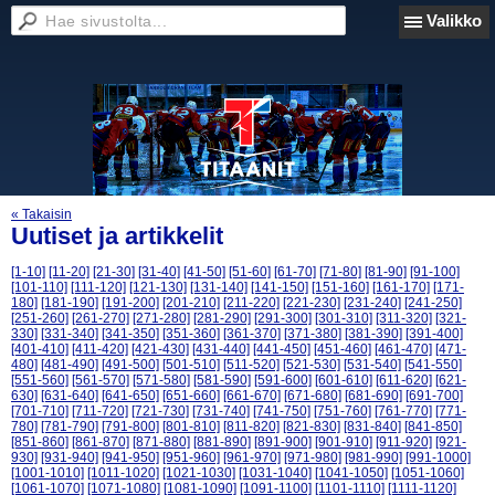
Valikko
« Takaisin
Uutiset ja artikkelit
[1-10]
[11-20]
[21-30]
[31-40]
[41-50]
[51-60]
[61-70]
[71-80]
[81-90]
[91-100]
[101-110]
[111-120]
[121-130]
[131-140]
[141-150]
[151-160]
[161-170]
[171-
180]
[181-190]
[191-200]
[201-210]
[211-220]
[221-230]
[231-240]
[241-250]
[251-260]
[261-270]
[271-280]
[281-290]
[291-300]
[301-310]
[311-320]
[321-
330]
[331-340]
[341-350]
[351-360]
[361-370]
[371-380]
[381-390]
[391-400]
[401-410]
[411-420]
[421-430]
[431-440]
[441-450]
[451-460]
[461-470]
[471-
480]
[481-490]
[491-500]
[501-510]
[511-520]
[521-530]
[531-540]
[541-550]
[551-560]
[561-570]
[571-580]
[581-590]
[591-600]
[601-610]
[611-620]
[621-
630]
[631-640]
[641-650]
[651-660]
[661-670]
[671-680]
[681-690]
[691-700]
[701-710]
[711-720]
[721-730]
[731-740]
[741-750]
[751-760]
[761-770]
[771-
780]
[781-790]
[791-800]
[801-810]
[811-820]
[821-830]
[831-840]
[841-850]
[851-860]
[861-870]
[871-880]
[881-890]
[891-900]
[901-910]
[911-920]
[921-
930]
[931-940]
[941-950]
[951-960]
[961-970]
[971-980]
[981-990]
[991-1000]
[1001-1010]
[1011-1020]
[1021-1030]
[1031-1040]
[1041-1050]
[1051-1060]
[1061-1070]
[1071-1080]
[1081-1090]
[1091-1100]
[1101-1110]
[1111-1120]