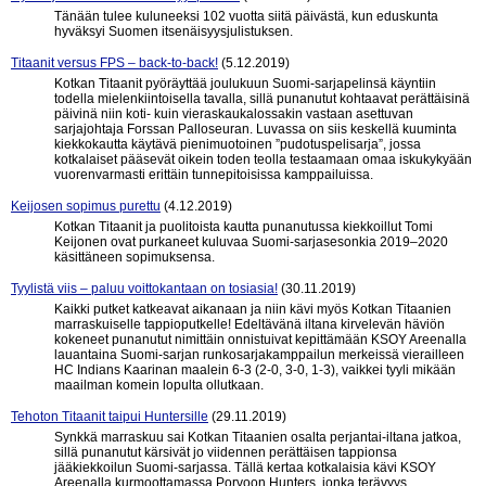
Tänään tulee kuluneeksi 102 vuotta siitä päivästä, kun eduskunta
hyväksyi Suomen itsenäisyysjulistuksen.
Titaanit versus FPS – back-to-back!
(5.12.2019)
Kotkan Titaanit pyöräyttää joulukuun Suomi-sarjapelinsä käyntiin
todella mielenkiintoisella tavalla, sillä punanutut kohtaavat perättäisinä
päivinä niin koti- kuin vieraskaukalossakin vastaan asettuvan
sarjajohtaja Forssan Palloseuran. Luvassa on siis keskellä kuuminta
kiekkokautta käytävä pienimuotoinen ”pudotuspelisarja”, jossa
kotkalaiset pääsevät oikein toden teolla testaamaan omaa iskukykyään
vuorenvarmasti erittäin tunnepitoisissa kamppailuissa.
Keijosen sopimus purettu
(4.12.2019)
Kotkan Titaanit ja puolitoista kautta punanutussa kiekkoillut Tomi
Keijonen ovat purkaneet kuluvaa Suomi-sarjasesonkia 2019–2020
käsittäneen sopimuksensa.
Tyylistä viis – paluu voittokantaan on tosiasia!
(30.11.2019)
Kaikki putket katkeavat aikanaan ja niin kävi myös Kotkan Titaanien
marraskuiselle tappioputkelle! Edeltävänä iltana kirvelevän häviön
kokeneet punanutut nimittäin onnistuivat kepittämään KSOY Areenalla
lauantaina Suomi-sarjan runkosarjakamppailun merkeissä vierailleen
HC Indians Kaarinan maalein 6-3 (2-0, 3-0, 1-3), vaikkei tyyli mikään
maailman komein lopulta ollutkaan.
Tehoton Titaanit taipui Huntersille
(29.11.2019)
Synkkä marraskuu sai Kotkan Titaanien osalta perjantai-iltana jatkoa,
sillä punanutut kärsivät jo viidennen perättäisen tappionsa
jääkiekkoilun Suomi-sarjassa. Tällä kertaa kotkalaisia kävi KSOY
Areenalla kurmoottamassa Porvoon Hunters, jonka terävyys