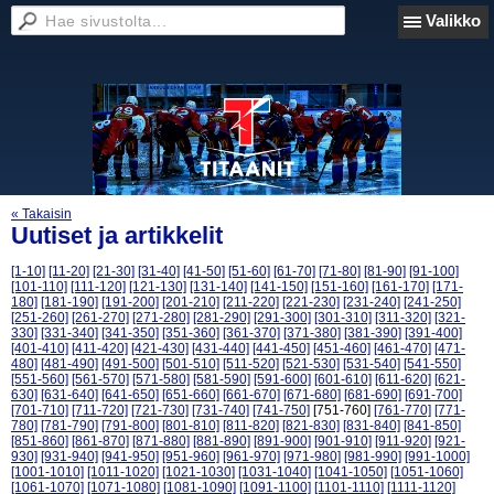
Valikko
« Takaisin
Uutiset ja artikkelit
[1-10]
[11-20]
[21-30]
[31-40]
[41-50]
[51-60]
[61-70]
[71-80]
[81-90]
[91-100]
[101-110]
[111-120]
[121-130]
[131-140]
[141-150]
[151-160]
[161-170]
[171-
180]
[181-190]
[191-200]
[201-210]
[211-220]
[221-230]
[231-240]
[241-250]
[251-260]
[261-270]
[271-280]
[281-290]
[291-300]
[301-310]
[311-320]
[321-
330]
[331-340]
[341-350]
[351-360]
[361-370]
[371-380]
[381-390]
[391-400]
[401-410]
[411-420]
[421-430]
[431-440]
[441-450]
[451-460]
[461-470]
[471-
480]
[481-490]
[491-500]
[501-510]
[511-520]
[521-530]
[531-540]
[541-550]
[551-560]
[561-570]
[571-580]
[581-590]
[591-600]
[601-610]
[611-620]
[621-
630]
[631-640]
[641-650]
[651-660]
[661-670]
[671-680]
[681-690]
[691-700]
[701-710]
[711-720]
[721-730]
[731-740]
[741-750]
[751-760]
[761-770]
[771-
780]
[781-790]
[791-800]
[801-810]
[811-820]
[821-830]
[831-840]
[841-850]
[851-860]
[861-870]
[871-880]
[881-890]
[891-900]
[901-910]
[911-920]
[921-
930]
[931-940]
[941-950]
[951-960]
[961-970]
[971-980]
[981-990]
[991-1000]
[1001-1010]
[1011-1020]
[1021-1030]
[1031-1040]
[1041-1050]
[1051-1060]
[1061-1070]
[1071-1080]
[1081-1090]
[1091-1100]
[1101-1110]
[1111-1120]