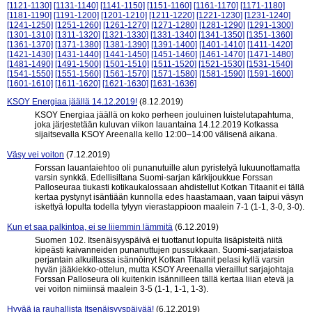
[1121-1130]
[1131-1140]
[1141-1150]
[1151-1160]
[1161-1170]
[1171-1180]
[1181-1190]
[1191-1200]
[1201-1210]
[1211-1220]
[1221-1230]
[1231-1240]
[1241-1250]
[1251-1260]
[1261-1270]
[1271-1280]
[1281-1290]
[1291-1300]
[1301-1310]
[1311-1320]
[1321-1330]
[1331-1340]
[1341-1350]
[1351-1360]
[1361-1370]
[1371-1380]
[1381-1390]
[1391-1400]
[1401-1410]
[1411-1420]
[1421-1430]
[1431-1440]
[1441-1450]
[1451-1460]
[1461-1470]
[1471-1480]
[1481-1490]
[1491-1500]
[1501-1510]
[1511-1520]
[1521-1530]
[1531-1540]
[1541-1550]
[1551-1560]
[1561-1570]
[1571-1580]
[1581-1590]
[1591-1600]
[1601-1610]
[1611-1620]
[1621-1630]
[1631-1636]
KSOY Energiaa jäällä 14.12.2019!
(8.12.2019)
KSOY Energiaa jäällä on koko perheen jouluinen luistelutapahtuma,
joka järjestetään kuluvan viikon lauantaina 14.12.2019 Kotkassa
sijaitsevalla KSOY Areenalla kello 12:00–14:00 välisenä aikana.
Väsy vei voiton
(7.12.2019)
Forssan lauantaiehtoo oli punanutuille alun pyristelyä lukuunottamatta
varsin synkkä. Edellisiltana Suomi-sarjan kärkijoukkue Forssan
Palloseuraa tiukasti kotikaukalossaan ahdistellut Kotkan Titaanit ei tällä
kertaa pystynyt isäntiään kunnolla edes haastamaan, vaan taipui väsyn
iskettyä lopulta todella tylyyn vierastappioon maalein 7-1 (1-1, 3-0, 3-0).
Kun et saa palkintoa, ei se liiemmin lämmitä
(6.12.2019)
Suomen 102. Itsenäisyyspäivä ei tuottanut lopulta lisäpisteitä niitä
kipeästi kaivanneiden punanuttujen pussukkaan. Suomi-sarjataistoa
perjantain alkuillassa isännöinyt Kotkan Titaanit pelasi kyllä varsin
hyvän jääkiekko-ottelun, mutta KSOY Areenalla vieraillut sarjajohtaja
Forssan Palloseura oli kuitenkin isännilleen tällä kertaa liian etevä ja
vei voiton nimiinsä maalein 3-5 (1-1, 1-1, 1-3).
Hyvää ja rauhallista Itsenäisyyspäivää!
(6.12.2019)