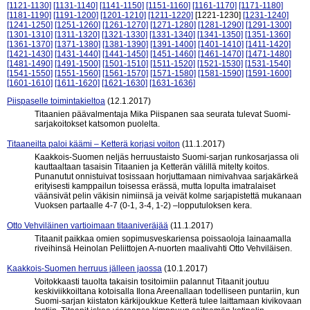
[1121-1130]
[1131-1140]
[1141-1150]
[1151-1160]
[1161-1170]
[1171-1180]
[1181-1190]
[1191-1200]
[1201-1210]
[1211-1220]
[1221-1230]
[1231-1240]
[1241-1250]
[1251-1260]
[1261-1270]
[1271-1280]
[1281-1290]
[1291-1300]
[1301-1310]
[1311-1320]
[1321-1330]
[1331-1340]
[1341-1350]
[1351-1360]
[1361-1370]
[1371-1380]
[1381-1390]
[1391-1400]
[1401-1410]
[1411-1420]
[1421-1430]
[1431-1440]
[1441-1450]
[1451-1460]
[1461-1470]
[1471-1480]
[1481-1490]
[1491-1500]
[1501-1510]
[1511-1520]
[1521-1530]
[1531-1540]
[1541-1550]
[1551-1560]
[1561-1570]
[1571-1580]
[1581-1590]
[1591-1600]
[1601-1610]
[1611-1620]
[1621-1630]
[1631-1636]
Piispaselle toimintakieltoa
(12.1.2017)
Titaanien päävalmentaja Mika Piispanen saa seurata tulevat Suomi-
sarjakoitokset katsomon puolelta.
Titaaneilta paloi käämi – Ketterä korjasi voiton
(11.1.2017)
Kaakkois-Suomen neljäs herruustaisto Suomi-sarjan runkosarjassa oli
kauttaaltaan tasaisin Titaanien ja Ketterän välillä mitelty koitos.
Punanutut onnistuivat tosissaan horjuttamaan nimivahvaa sarjakärkeä
erityisesti kamppailun toisessa erässä, mutta lopulta imatralaiset
väänsivät pelin väkisin nimiinsä ja veivät kolme sarjapistettä mukanaan
Vuoksen partaalle 4-7 (0-1, 3-4, 1-2) –lopputuloksen kera.
Otto Vehviläinen vartioimaan titaaniveräjää
(11.1.2017)
Titaanit paikkaa omien sopimusveskariensa poissaoloja lainaamalla
riveihinsä Heinolan Peliittojen A-nuorten maalivahti Otto Vehviläisen.
Kaakkois-Suomen herruus jälleen jaossa
(10.1.2017)
Voitokkaasti tauolta takaisin tositoimiin palannut Titaanit joutuu
keskiviikkoiltana kotoisalla Ilona Areenallaan todelliseen puntariin, kun
Suomi-sarjan kiistaton kärkijoukkue Ketterä tulee laittamaan kivikovaan