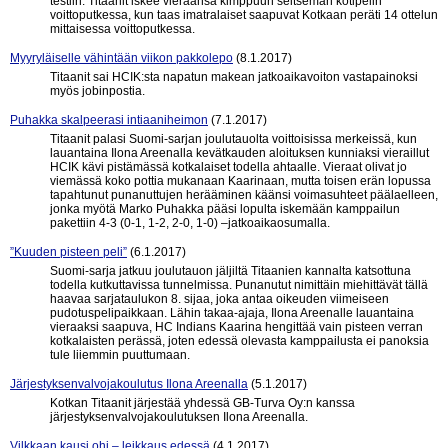
testiin. Titaanit iskee vieraansa kimppuun seitsemän kotipelin
voittoputkessa, kun taas imatralaiset saapuvat Kotkaan peräti 14 ottelun
mittaisessa voittoputkessa.
Myyryläiselle vähintään viikon pakkolepo
(8.1.2017)
Titaanit sai HCIK:sta napatun makean jatkoaikavoiton vastapainoksi
myös jobinpostia.
Puhakka skalpeerasi intiaaniheimon
(7.1.2017)
Titaanit palasi Suomi-sarjan joulutauolta voittoisissa merkeissä, kun
lauantaina Ilona Areenalla kevätkauden aloituksen kunniaksi vieraillut
HCIK kävi pistämässä kotkalaiset todella ahtaalle. Vieraat olivat jo
viemässä koko pottia mukanaan Kaarinaan, mutta toisen erän lopussa
tapahtunut punanuttujen herääminen käänsi voimasuhteet päälaelleen,
jonka myötä Marko Puhakka pääsi lopulta iskemään kamppailun
pakettiin 4-3 (0-1, 1-2, 2-0, 1-0) –jatkoaikaosumalla.
”Kuuden pisteen peli”
(6.1.2017)
Suomi-sarja jatkuu joulutauon jäljiltä Titaanien kannalta katsottuna
todella kutkuttavissa tunnelmissa. Punanutut nimittäin miehittävät tällä
haavaa sarjataulukon 8. sijaa, joka antaa oikeuden viimeiseen
pudotuspelipaikkaan. Lähin takaa-ajaja, Ilona Areenalle lauantaina
vieraaksi saapuva, HC Indians Kaarina hengittää vain pisteen verran
kotkalaisten perässä, joten edessä olevasta kamppailusta ei panoksia
tule liiemmin puuttumaan.
Järjestyksenvalvojakoulutus Ilona Areenalla
(5.1.2017)
Kotkan Titaanit järjestää yhdessä GB-Turva Oy:n kanssa
järjestyksenvalvojakoulutuksen Ilona Areenalla.
Vilkkaan kausi ohi – leikkaus edessä
(4.1.2017)