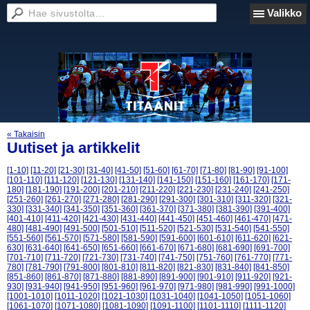
Valikko
« Takaisin
Uutiset ja artikkelit
[1-10]
[11-20]
[21-30]
[31-40]
[41-50]
[51-60]
[61-70]
[71-80]
[81-90]
[91-100]
[101-110]
[111-120]
[121-130]
[131-140]
[141-150]
[151-160]
[161-170]
[171-
180]
[181-190]
[191-200]
[201-210]
[211-220]
[221-230]
[231-240]
[241-250]
[251-260]
[261-270]
[271-280]
[281-290]
[291-300]
[301-310]
[311-320]
[321-
330]
[331-340]
[341-350]
[351-360]
[361-370]
[371-380]
[381-390]
[391-400]
[401-410]
[411-420]
[421-430]
[431-440]
[441-450]
[451-460]
[461-470]
[471-
480]
[481-490]
[491-500]
[501-510]
[511-520]
[521-530]
[531-540]
[541-550]
[551-560]
[561-570]
[571-580]
[581-590]
[591-600]
[601-610]
[611-620]
[621-
630]
[631-640]
[641-650]
[651-660]
[661-670]
[671-680]
[681-690]
[691-700]
[701-710]
[711-720]
[721-730]
[731-740]
[741-750]
[751-760]
[761-770]
[771-
780]
[781-790]
[791-800]
[801-810]
[811-820]
[821-830]
[831-840]
[841-850]
[851-860]
[861-870]
[871-880]
[881-890]
[891-900]
[901-910]
[911-920]
[921-
930]
[931-940]
[941-950]
[951-960]
[961-970]
[971-980]
[981-990]
[991-1000]
[1001-1010]
[1011-1020]
[1021-1030]
[1031-1040]
[1041-1050]
[1051-1060]
[1061-1070]
[1071-1080]
[1081-1090]
[1091-1100]
[1101-1110]
[1111-1120]