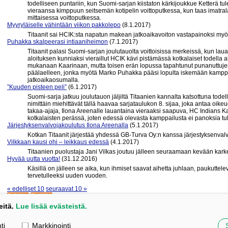
todelliseen puntariin, kun Suomi-sarjan kiistaton kärkijoukkue Ketterä tule
vieraansa kimppuun seitsemän kotipelin voittoputkessa, kun taas imatral
mittaisessa voittoputkessa.
Myyryläiselle vähintään viikon pakkolepo
(8.1.2017)
Titaanit sai HCIK:sta napatun makean jatkoaikavoiton vastapainoksi myös
Puhakka skalpeerasi intiaaniheimon
(7.1.2017)
Titaanit palasi Suomi-sarjan joulutauolta voittoisissa merkeissä, kun la
aloituksen kunniaksi vieraillut HCIK kävi pistämässä kotkalaiset todella a
mukanaan Kaarinaan, mutta toisen erän lopussa tapahtunut punanuttuj
päälaelleen, jonka myötä Marko Puhakka pääsi lopulta iskemään kamppailu
jatkoaikaosumalla.
”Kuuden pisteen peli”
(6.1.2017)
Suomi-sarja jatkuu joulutauon jäljiltä Titaanien kannalta katsottuna tode
nimittäin miehittävät tällä haavaa sarjataulukon 8. sijaa, joka antaa oi
takaa-ajaja, Ilona Areenalle lauantaina vieraaksi saapuva, HC Indians K
kotkalaisten perässä, joten edessä olevasta kamppailusta ei panoksia t
Järjestyksenvalvojakoulutus Ilona Areenalla
(5.1.2017)
Kotkan Titaanit järjestää yhdessä GB-Turva Oy:n kanssa järjestyksenvalv
Vilkkaan kausi ohi – leikkaus edessä
(4.1.2017)
Titaanien puolustaja Jani Vilkas joutuu jälleen seuraamaan kevään kark
Hyvää uutta vuotta!
(31.12.2016)
Käsillä on jälleen se aika, kun ihmiset saavat aihetta juhlaan, paukuttelev
tervetulleeksi uuden vuoden.
« edelliset 10
seuraavat 10 »
eitä.
Lue lisää evästeistä.
, 48600 Kotka
ti
Markkinointi