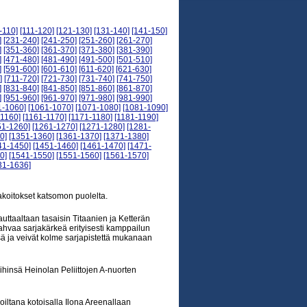
-110]
[111-120]
[121-130]
[131-140]
[141-150]
]
[231-240]
[241-250]
[251-260]
[261-270]
]
[351-360]
[361-370]
[371-380]
[381-390]
]
[471-480]
[481-490]
[491-500]
[501-510]
]
[591-600]
[601-610]
[611-620]
[621-630]
]
[711-720]
[721-730]
[731-740]
[741-750]
]
[831-840]
[841-850]
[851-860]
[861-870]
]
[951-960]
[961-970]
[971-980]
[981-990]
1-1060]
[1061-1070]
[1071-1080]
[1081-1090]
-1160]
[1161-1170]
[1171-1180]
[1181-1190]
51-1260]
[1261-1270]
[1271-1280]
[1281-
0]
[1351-1360]
[1361-1370]
[1371-1380]
41-1450]
[1451-1460]
[1461-1470]
[1471-
0]
[1541-1550]
[1551-1560]
[1561-1570]
31-1636]
koitokset katsomon puolelta.
ttaaltaan tasaisin Titaanien ja Ketterän
vahvaa sarjakärkeä erityisesti kamppailun
nsä ja veivät kolme sarjapistettä mukanaan
hinsä Heinolan Peliittojen A-nuorten
koiltana kotoisalla Ilona Areenallaan