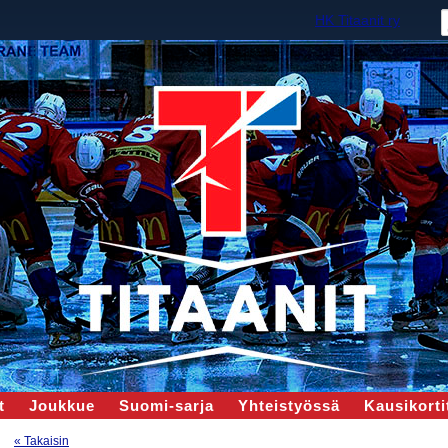
HK Titaanit ry
t
Joukkue
Suomi-sarja
Yhteistyössä
Kausikortit
« Takaisin