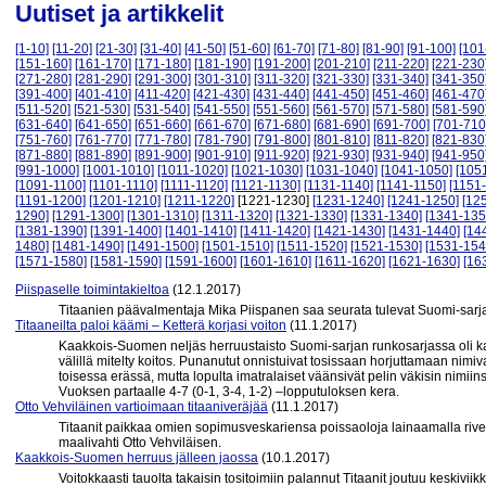
Uutiset ja artikkelit
[1-10]
[11-20]
[21-30]
[31-40]
[41-50]
[51-60]
[61-70]
[71-80]
[81-90]
[91-100]
[101
[151-160]
[161-170]
[171-180]
[181-190]
[191-200]
[201-210]
[211-220]
[221-230
[271-280]
[281-290]
[291-300]
[301-310]
[311-320]
[321-330]
[331-340]
[341-350
[391-400]
[401-410]
[411-420]
[421-430]
[431-440]
[441-450]
[451-460]
[461-470
[511-520]
[521-530]
[531-540]
[541-550]
[551-560]
[561-570]
[571-580]
[581-590
[631-640]
[641-650]
[651-660]
[661-670]
[671-680]
[681-690]
[691-700]
[701-710
[751-760]
[761-770]
[771-780]
[781-790]
[791-800]
[801-810]
[811-820]
[821-830
[871-880]
[881-890]
[891-900]
[901-910]
[911-920]
[921-930]
[931-940]
[941-950
[991-1000]
[1001-1010]
[1011-1020]
[1021-1030]
[1031-1040]
[1041-1050]
[105
[1091-1100]
[1101-1110]
[1111-1120]
[1121-1130]
[1131-1140]
[1141-1150]
[1151
[1191-1200]
[1201-1210]
[1211-1220]
[1221-1230]
[1231-1240]
[1241-1250]
[12
1290]
[1291-1300]
[1301-1310]
[1311-1320]
[1321-1330]
[1331-1340]
[1341-135
[1381-1390]
[1391-1400]
[1401-1410]
[1411-1420]
[1421-1430]
[1431-1440]
[14
1480]
[1481-1490]
[1491-1500]
[1501-1510]
[1511-1520]
[1521-1530]
[1531-154
[1571-1580]
[1581-1590]
[1591-1600]
[1601-1610]
[1611-1620]
[1621-1630]
[16
Piispaselle toimintakieltoa
(12.1.2017)
Titaanien päävalmentaja Mika Piispanen saa seurata tulevat Suomi-sarja
Titaaneilta paloi käämi – Ketterä korjasi voiton
(11.1.2017)
Kaakkois-Suomen neljäs herruustaisto Suomi-sarjan runkosarjassa oli kau
välillä mitelty koitos. Punanutut onnistuivat tosissaan horjuttamaan nimi
toisessa erässä, mutta lopulta imatralaiset väänsivät pelin väkisin nimii
Vuoksen partaalle 4-7 (0-1, 3-4, 1-2) –lopputuloksen kera.
Otto Vehviläinen vartioimaan titaaniveräjää
(11.1.2017)
Titaanit paikkaa omien sopimusveskariensa poissaoloja lainaamalla rivei
maalivahti Otto Vehviläisen.
Kaakkois-Suomen herruus jälleen jaossa
(10.1.2017)
Voitokkaasti tauolta takaisin tositoimiin palannut Titaanit joutuu keskiviik