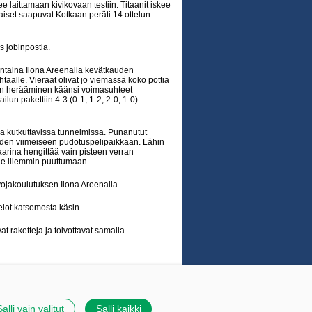
e laittamaan kivikovaan testiin. Titaanit iskee
aiset saapuvat Kotkaan peräti 14 ottelun
 jobinpostia.
uantaina Ilona Areenalla kevätkauden
htaalle. Vieraat olivat jo viemässä koko pottia
en herääminen käänsi voimasuhteet
n pakettiin 4-3 (0-1, 1-2, 2-0, 1-0) –
lla kutkuttavissa tunnelmissa. Punanutut
keuden viimeiseen pudotuspelipaikkaan. Lähin
aarina hengittää vain pisteen verran
ule liiemmin puuttumaan.
ojakoulutuksen Ilona Areenalla.
elot katsomosta käsin.
at raketteja ja toivottavat samalla
Tehty Yhdistysavaimella
|
Evästeet
Salli vain valitut
Salli kaikki