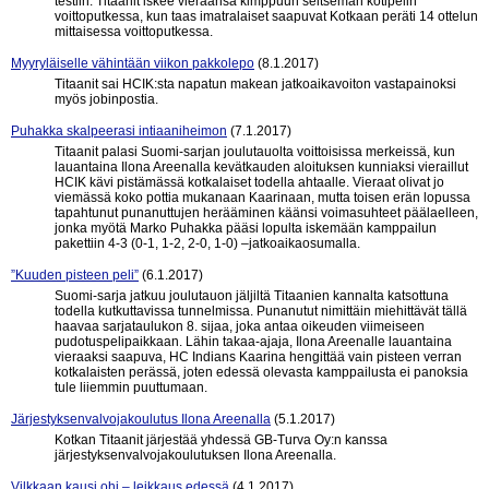
testiin. Titaanit iskee vieraansa kimppuun seitsemän kotipelin
voittoputkessa, kun taas imatralaiset saapuvat Kotkaan peräti 14 ottelun
mittaisessa voittoputkessa.
Myyryläiselle vähintään viikon pakkolepo
(8.1.2017)
Titaanit sai HCIK:sta napatun makean jatkoaikavoiton vastapainoksi
myös jobinpostia.
Puhakka skalpeerasi intiaaniheimon
(7.1.2017)
Titaanit palasi Suomi-sarjan joulutauolta voittoisissa merkeissä, kun
lauantaina Ilona Areenalla kevätkauden aloituksen kunniaksi vieraillut
HCIK kävi pistämässä kotkalaiset todella ahtaalle. Vieraat olivat jo
viemässä koko pottia mukanaan Kaarinaan, mutta toisen erän lopussa
tapahtunut punanuttujen herääminen käänsi voimasuhteet päälaelleen,
jonka myötä Marko Puhakka pääsi lopulta iskemään kamppailun
pakettiin 4-3 (0-1, 1-2, 2-0, 1-0) –jatkoaikaosumalla.
”Kuuden pisteen peli”
(6.1.2017)
Suomi-sarja jatkuu joulutauon jäljiltä Titaanien kannalta katsottuna
todella kutkuttavissa tunnelmissa. Punanutut nimittäin miehittävät tällä
haavaa sarjataulukon 8. sijaa, joka antaa oikeuden viimeiseen
pudotuspelipaikkaan. Lähin takaa-ajaja, Ilona Areenalle lauantaina
vieraaksi saapuva, HC Indians Kaarina hengittää vain pisteen verran
kotkalaisten perässä, joten edessä olevasta kamppailusta ei panoksia
tule liiemmin puuttumaan.
Järjestyksenvalvojakoulutus Ilona Areenalla
(5.1.2017)
Kotkan Titaanit järjestää yhdessä GB-Turva Oy:n kanssa
järjestyksenvalvojakoulutuksen Ilona Areenalla.
Vilkkaan kausi ohi – leikkaus edessä
(4.1.2017)