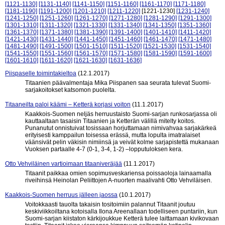
[1121-1130]
[1131-1140]
[1141-1150]
[1151-1160]
[1161-1170]
[1171-1180]
[1181-1190]
[1191-1200]
[1201-1210]
[1211-1220]
[1221-1230]
[1231-1240]
[1241-1250]
[1251-1260]
[1261-1270]
[1271-1280]
[1281-1290]
[1291-1300]
[1301-1310]
[1311-1320]
[1321-1330]
[1331-1340]
[1341-1350]
[1351-1360]
[1361-1370]
[1371-1380]
[1381-1390]
[1391-1400]
[1401-1410]
[1411-1420]
[1421-1430]
[1431-1440]
[1441-1450]
[1451-1460]
[1461-1470]
[1471-1480]
[1481-1490]
[1491-1500]
[1501-1510]
[1511-1520]
[1521-1530]
[1531-1540]
[1541-1550]
[1551-1560]
[1561-1570]
[1571-1580]
[1581-1590]
[1591-1600]
[1601-1610]
[1611-1620]
[1621-1630]
[1631-1636]
Piispaselle toimintakieltoa
(12.1.2017)
Titaanien päävalmentaja Mika Piispanen saa seurata tulevat Suomi-
sarjakoitokset katsomon puolelta.
Titaaneilta paloi käämi – Ketterä korjasi voiton
(11.1.2017)
Kaakkois-Suomen neljäs herruustaisto Suomi-sarjan runkosarjassa oli
kauttaaltaan tasaisin Titaanien ja Ketterän välillä mitelty koitos.
Punanutut onnistuivat tosissaan horjuttamaan nimivahvaa sarjakärkeä
erityisesti kamppailun toisessa erässä, mutta lopulta imatralaiset
väänsivät pelin väkisin nimiinsä ja veivät kolme sarjapistettä mukanaan
Vuoksen partaalle 4-7 (0-1, 3-4, 1-2) –lopputuloksen kera.
Otto Vehviläinen vartioimaan titaaniveräjää
(11.1.2017)
Titaanit paikkaa omien sopimusveskariensa poissaoloja lainaamalla
riveihinsä Heinolan Peliittojen A-nuorten maalivahti Otto Vehviläisen.
Kaakkois-Suomen herruus jälleen jaossa
(10.1.2017)
Voitokkaasti tauolta takaisin tositoimiin palannut Titaanit joutuu
keskiviikkoiltana kotoisalla Ilona Areenallaan todelliseen puntariin, kun
Suomi-sarjan kiistaton kärkijoukkue Ketterä tulee laittamaan kivikovaan