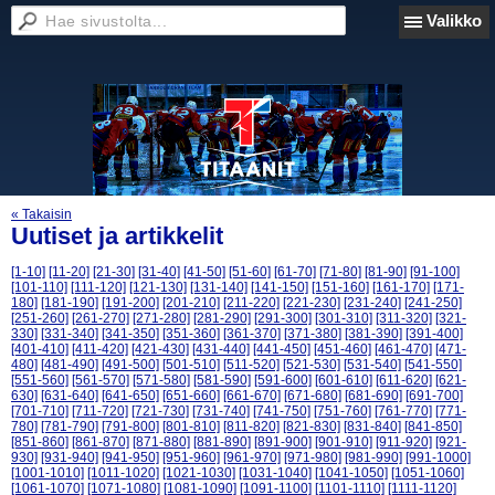
Valikko
« Takaisin
Uutiset ja artikkelit
[1-10]
[11-20]
[21-30]
[31-40]
[41-50]
[51-60]
[61-70]
[71-80]
[81-90]
[91-100]
[101-110]
[111-120]
[121-130]
[131-140]
[141-150]
[151-160]
[161-170]
[171-
180]
[181-190]
[191-200]
[201-210]
[211-220]
[221-230]
[231-240]
[241-250]
[251-260]
[261-270]
[271-280]
[281-290]
[291-300]
[301-310]
[311-320]
[321-
330]
[331-340]
[341-350]
[351-360]
[361-370]
[371-380]
[381-390]
[391-400]
[401-410]
[411-420]
[421-430]
[431-440]
[441-450]
[451-460]
[461-470]
[471-
480]
[481-490]
[491-500]
[501-510]
[511-520]
[521-530]
[531-540]
[541-550]
[551-560]
[561-570]
[571-580]
[581-590]
[591-600]
[601-610]
[611-620]
[621-
630]
[631-640]
[641-650]
[651-660]
[661-670]
[671-680]
[681-690]
[691-700]
[701-710]
[711-720]
[721-730]
[731-740]
[741-750]
[751-760]
[761-770]
[771-
780]
[781-790]
[791-800]
[801-810]
[811-820]
[821-830]
[831-840]
[841-850]
[851-860]
[861-870]
[871-880]
[881-890]
[891-900]
[901-910]
[911-920]
[921-
930]
[931-940]
[941-950]
[951-960]
[961-970]
[971-980]
[981-990]
[991-1000]
[1001-1010]
[1011-1020]
[1021-1030]
[1031-1040]
[1041-1050]
[1051-1060]
[1061-1070]
[1071-1080]
[1081-1090]
[1091-1100]
[1101-1110]
[1111-1120]